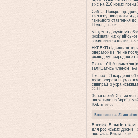
зріс на 216 нових позиці
Сибіга: Прикро, що дово
та знову повертатися до
ганебного ставлення до 
Польщі
12:05
мішустін доручів міноб
розірвати низку військов
західними країнами
11:3
НКРЕКП підвищила тар
операторів ГРМ на послу
розподілу природного га
Рютте: США прямо зацік
залишатись членом НА
Експерт: Закордонні обо
дуже обережні щодо поч
співпраці з українським
09:34
Зеленський: За тиждень
випустила по Україні ма
КАБів
09:05
Воскресенье, 21 декабря 
Власюк: Більшість ком
для російських дронів і 
постачає Китай
16:15