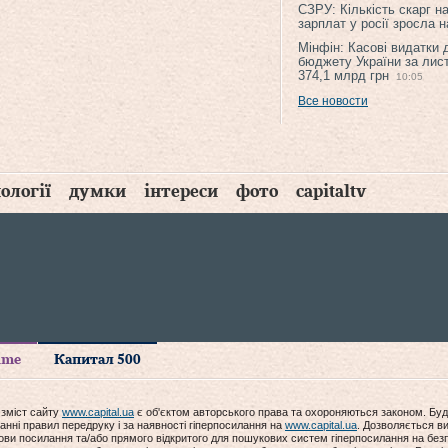
СЗРУ: Кількість скарг н
зарплат у росії зросла 
Мінфін: Касові видатки
бюджету України за лис
374,1 млрд грн
10:05
Все новости
ології
думки
інтереси
фото
capitaltv
time
Капитал 500
 зміст сайту
www.capital.ua
є об'єктом авторського права та охороняються законом. Буд
анні правил передруку і за наявності гіперпосилання на
www.capital.ua
. Дозволяється ви
мови посилання та/або прямого відкритого для пошукових систем гіперпосилання на без