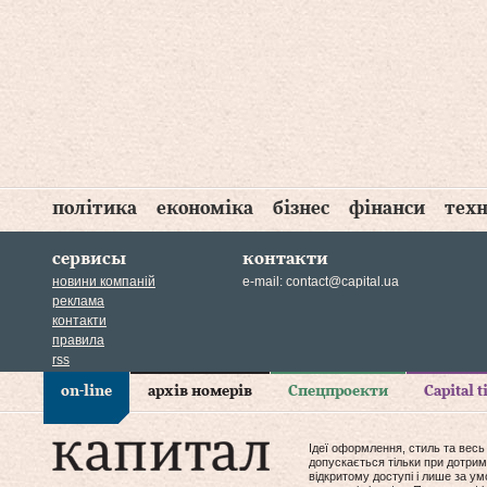
політика
економіка
бізнес
фінанси
техн
сервисы
контакти
новини компаній
e-mail:
contact@capital.ua
реклама
контакти
правила
rss
on-line
архів номерів
Спецпроекти
Capital 
Ідеї оформлення, стиль та весь
допускається тільки при дотрим
відкритому доступі і лише за у