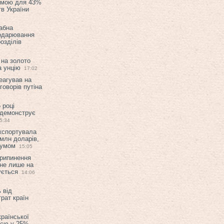
емою для 43%
в України
абна
подарювання
озділів
 на золото
а унцію
17:02
еагував на
оворів путіна
 році
 демонструє
5:34
експортувала
млн доларів,
мумом
15:05
припинення
 не лише на
ується
14:06
 від
рат країн
країнської
ією у 25%