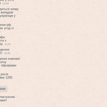
й
13:04
диться знову
 випадків
українців у
орони рф
их угод із
6
ифи
ги з
зу
11:04
авлені
ТО
10:06
ронні компанії
атку
и зброярами
 росія
йже 1200
2025
плектуючих
ракет