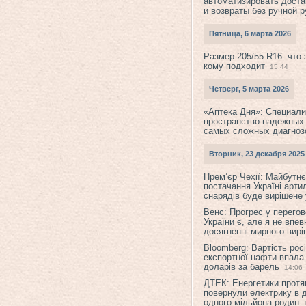
автоматизировать доста
и возвраты без ручной 
Пятница, 6 марта 2026
Размер 205/55 R16: что 
кому подходит
15:44
Четверг, 5 марта 2026
«Аптека Дня»: Специал
пространство надежных
самых сложных диагноз
Вторник, 23 декабря 2025
Прем’єр Чехії: Майбутнє 
постачання Україні арти
снарядів буде вирішене у
Венс: Прогрес у перего
України є, але я не впев
досягненні мирного вир
Bloomberg: Вартість рос
експортної нафти впала
доларів за барель
14:06
ДТЕК: Енергетики протя
повернули електрику в 
одного мільйона родин