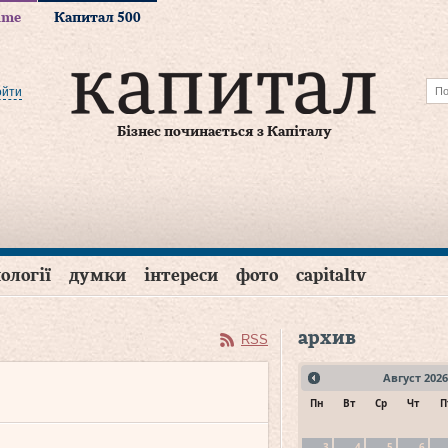
time
Капитал 500
ойти
Бізнес починається з Капіталу
ології
думки
інтереси
фото
capitaltv
архив
RSS
Август
2026
Пн
Вт
Ср
Чт
П
3
4
5
6