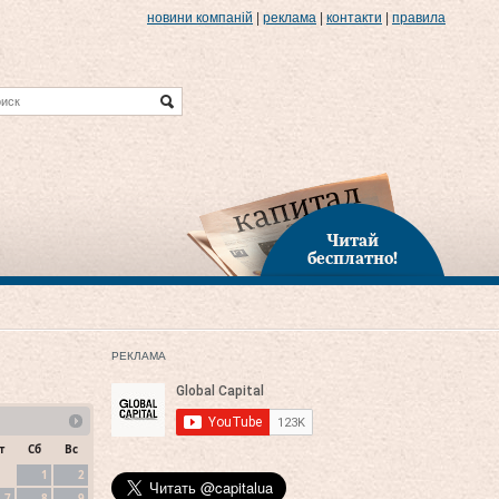
новини компаній
|
реклама
|
контакти
|
правила
Читай
бесплатно!
РЕКЛАМА
т
Сб
Вс
1
2
7
8
9