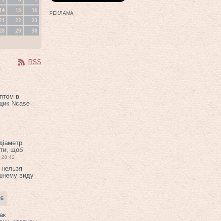
14
15
16
РЕКЛАМА
21
22
23
28
29
30
RSS
птом в
щик Ncase
 діаметр
ти, щоб
20:42
 нельзя
шнему виду
26
ак