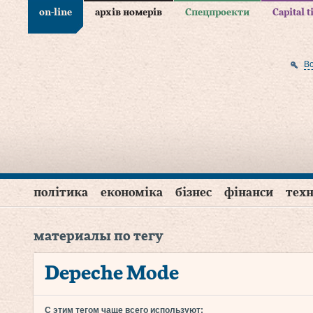
on-line
архів номерів
Спецпроекти
Capital 
В
політика
економіка
бізнес
фінанси
техн
материалы по тегу
Depeche Mode
С этим тегом чаще всего используют: