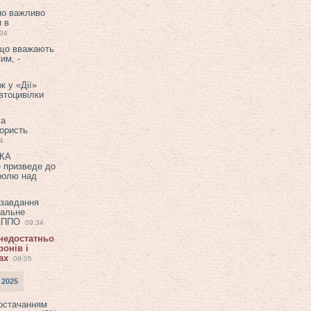
но важливо
и в
:04
 що вважають
им, -
к у «Дії»
втоцивілки
ла
користь
4
ЕКА
е призведе до
ролю над
 завдання
еальне
в ППО
09:34
 недостатньо
онів і
ах
09:05
 2025
постачанням