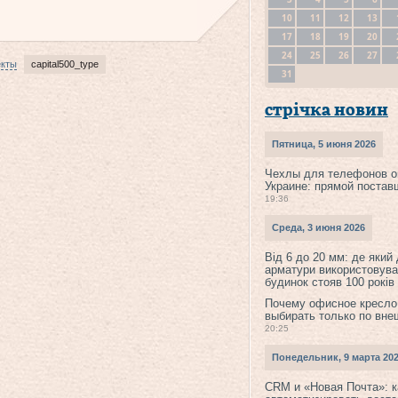
10
11
12
13
17
18
19
20
24
25
26
27
екты
capital500_type
31
стрічка новин
Пятница, 5 июня 2026
Чехлы для телефонов о
Украине: прямой постав
19:36
Среда, 3 июня 2026
Від 6 до 20 мм: де який
арматури використовува
будинок стояв 100 років
Почему офисное кресло
выбирать только по вне
20:25
Понедельник, 9 марта 20
CRM и «Новая Почта»: к