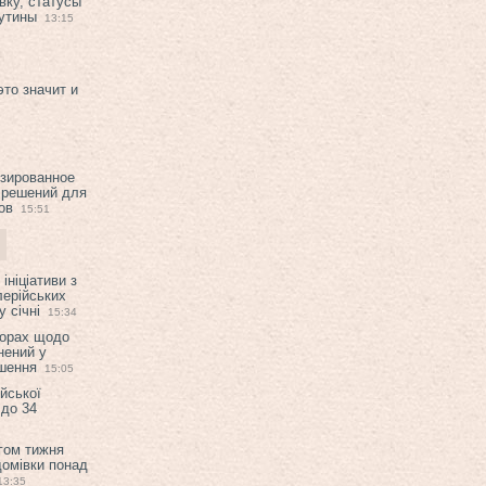
вку, статусы
рутины
13:15
это значит и
изированное
 решений для
ов
15:51
ініціативи з
лерійських
 січні
15:34
ворах щодо
нений у
ішення
15:05
ійської
 до 34
гом тижня
домівки понад
13:35