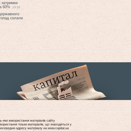
а затримки
на 60%
13:10
 державного
топад склали
ь-яке використання матеріалів сайту
користання тільки матеріалів, що знаходяться у
посередню адресу матеріалу на www.capital.ua