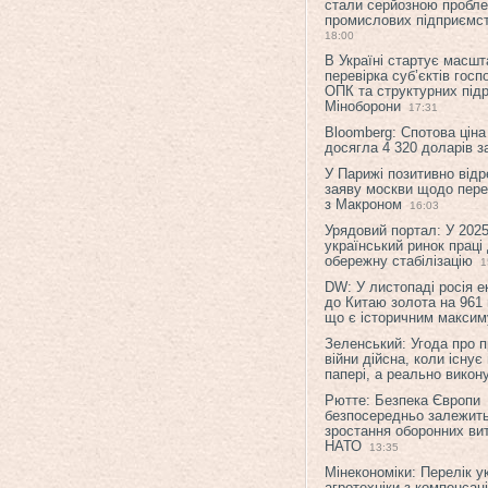
стали серйозною пробл
промислових підприємст
18:00
В Україні стартує масшт
перевірка суб’єктів гос
ОПК та структурних підр
Міноборони
17:31
Bloomberg: Спотова ціна
досягла 4 320 доларів з
У Парижі позитивно відр
заяву москви щодо перег
з Макроном
16:03
Урядовий портал: У 2025
український ринок праці
обережну стабілізацію
1
DW: У листопаді росія 
до Китаю золота на 961 
що є історичним макси
Зеленський: Угода про 
війни дійсна, коли існує
папері, а реально викон
Рютте: Безпека Європи
безпосередньо залежить
зростання оборонних вит
НАТО
13:35
Мінекономіки: Перелік у
агротехніки з компенсац