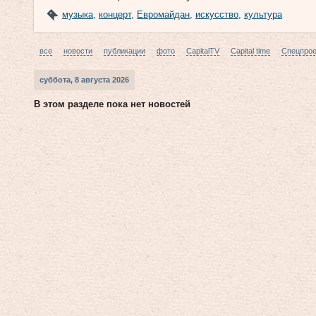
музыка
,
концерт
,
Евромайдан
,
искусство
,
культура
все
новости
публикации
фото
CapitalTV
Capital time
Спецпро
суббота, 8 августа 2026
В этом разделе пока нет новостей