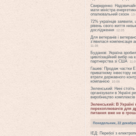
Свириденко: Надзвичай
мати міністра енергетик
опалювальний сезон
13
72% українців заявили,
рівень свого життя низьк
дослідження
12:05
Для ветеранів і ветерано
з’явилася компенсація а
11:36
Буданов: Україна зроби
цивілізаційний вибір на 
партнерства зі США
11:0
Гашев: Продаж частки 
приватному інвестору н
втрати державного конт
компанією
10:06
Зеленський: Нині стоїть
організувати в Україні р
виробництво комплексі
Зеленський: В Україні
перехоплювачів для др
питання вже не в грош
Понедельник, 22 декабря
ІЕД: Перебої з електро