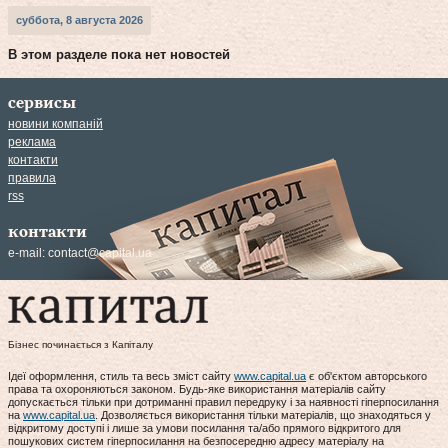
суббота, 8 августа 2026
В этом разделе пока нет новостей
сервисы
новини компаній
реклама
контакти
правила
rss
контакти
e-mail:
contact@capital.ua
Бізнес починається з Капіталу
Ідеї оформлення, стиль та весь зміст сайту
www.capital.ua
є об'єктом авторського
права та охороняються законом. Будь-яке використання матеріалів сайту
допускається тільки при дотриманні правил передруку і за наявності гіперпосилання
на
www.capital.ua
. Дозволяється використання тільки матеріалів, що знаходяться у
відкритому доступі і лише за умови посилання та/або прямого відкритого для
пошукових систем гіперпосилання на безпосередню адресу матеріалу на