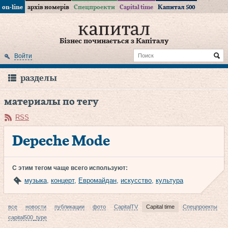
on-line
архів номерів
Спецпроекти
Capital time
Капитал 500
Бізнес починається з Капіталу
Войти
разделы
материалы по тегу
RSS
Depeche Mode
С этим тегом чаще всего используют:
музыка
,
концерт
,
Евромайдан
,
искусство
,
культура
все
новости
публикации
фото
CapitalTV
Capital time
Спецпроекты
capital500_type