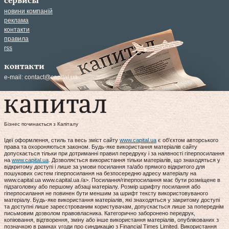
сервисы
новини компаній
реклама
контакти
правила
rss
контакти
e-mail:
contact@capital.ua
Бізнес починається з Капіталу
Ідеї оформлення, стиль та весь зміст сайту
www.capital.ua
є об'єктом авторського
права та охороняються законом. Будь-яке використання матеріалів сайту
допускається тільки при дотриманні правил передруку і за наявності гіперпосилання
на
www.capital.ua
. Дозволяється використання тільки матеріалів, що знаходяться у
відкритому доступі і лише за умови посилання та/або прямого відкритого для
пошукових систем гіперпосилання на безпосередню адресу матеріалу на
www.capital.ua www.capital.ua /a>. Посилання/гіперпосилання має бути розміщене в
підзаголовку або першому абзаці матеріалу. Розмір шрифту посилання або
гіперпосилання не повинен бути меншим за шрифт тексту використовуваного
матеріалу. Будь-яке використання матеріалів, які знаходяться у закритому доступі
та доступні лише зареєстрованим користувачам, допускається лише за попереднім
письмовим дозволом правовласника. Категорично заборонено передрук,
копіювання, відтворення, зміну або інше використання матеріалів, опублікованих з
позначкою в рамках угоди про синдикацію з Financial Times Limited. Використання