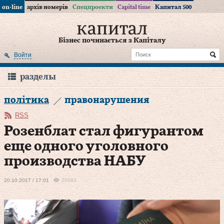
on-line
архів номерів
Спецпроекти
Capital time
Капитал 500
Бізнес починається з Капіталу
Войти
разделы
політика
правонарушения
RSS
Розенблат стал фигурантом
еще одного уголовного
производства НАБУ
20.10.2017 / 17:01
20093