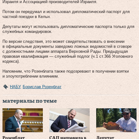
Израиля и Ассоциацией производителей Израиля.
Потом он передумал и использовал дипломатический паспорт для
частной поездки в Кельн.
Депутаты могут использовать дипломатические паспорта только для
служебных командировок.
По версии следствия, это может свидетельствовать о внесении
в официальные документы заведомо ложных ведомостей в сговоре
с должностными лицами аппарата Верховной Рады. Предыдущая
правовая квалификация — служебный подлог (ч.1 ст.366 Уголовного
кодекса).
Напомним, что Розенблата также подозревают в получении взятки
и злоупотреблении влиянием.
НАБУ
,
Борислав Розенблат
материалы по теме
Розенблат
САП направила в
Депутат