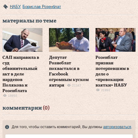
НАБУ
,
Борислав Розенблат
материалы по теме
САП направила в
Депутат
Розенблат
суд
Рознеблат
признан
обвинительный
похвастался в
потерпевшим в
акт в деле
Facebook
деле о
нардепов
огромным куском
«провокации
Полякова и
янтаря
взятки» НАБУ
21347
21992
Розенблата
18955
комментарии
(0)
Для того, чтобы оставить комментарий, Вы должны
авторизоваться
.