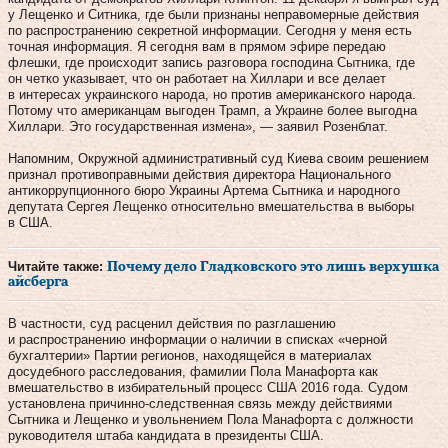
у Лещенко и Ситника, где были признаны неправомерные действия
по распространению секретной информации. Сегодня у меня есть
точная информация. Я сегодня вам в прямом эфире передаю
флешки, где происходит запись разговора господина Сытника, где
он четко указывает, что он работает на Хиллари и все делает
в интересах украинского народа, но против американского народа.
Потому что американцам выгоден Трамп, а Украине более выгодна
Хиллари. Это государственная измена», — заявил Розенблат.
Напомним, Окружной административный суд Киева своим решением
признал противоправными действия директора Национального
антикоррупционного бюро Украины Артема Сытника и народного
депутата Сергея Лещенко относительно вмешательства в выборы
в США.
Читайте также:
Почему дело Гладковского это лишь верхушка
айсберга
В частности, суд расценил действия по разглашению
и распространению информации о наличии в списках «черной
бухгалтерии» Партии регионов, находящейся в материалах
досудебного расследования, фамилии Пола Манафорта как
вмешательство в избирательный процесс США 2016 года. Судом
установлена причинно-следственная связь между действиями
Сытника и Лещенко и увольнением Пола Манафорта с должности
руководителя штаба кандидата в президенты США.