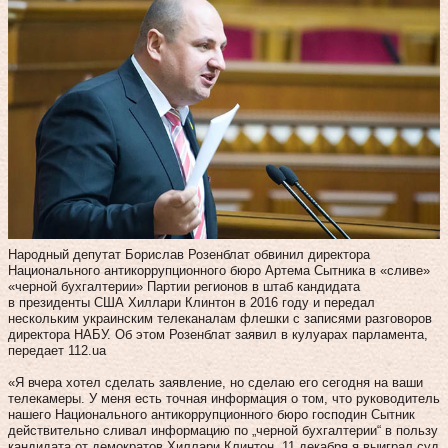
Народный депутат Борислав Розенблат обвинил директора
Национального антикоррупционного бюро Артема Сытника в «сливе»
«черной бухгалтерии» Партии регионов в штаб кандидата
в президенты США Хиллари Клинтон в 2016 году и передал
нескольким украинским телеканалам флешки с записями разговоров
директора НАБУ. Об этом Розенблат заявил в кулуарах парламента,
передает 112.ua
«Я вчера хотел сделать заявление, но сделаю его сегодня на ваши
телекамеры. У меня есть точная информация о том, что руководитель
нашего Национального антикоррупционного бюро господин Сытник
действительно сливал информацию по „черной бухгалтерии“ в пользу
кандидата от демократов Хиллари Клинтон. 11 декабря я выиграл суд