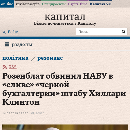
on-line
архів номерів
Спецпроекти
Capital time
Капитал 500
Бізнес починається з Капіталу
Войти
разделы
політика
резонанс
RSS
Розенблат обвинил НАБУ в
«сливе» «черной
бухгалтерии» штабу Хиллари
Клинтон
14.03.2019 / 12:20
20076