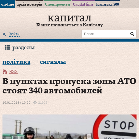
on-line
архів номерів
Спецпроекти
Capital time
Капитал 500
Бізнес починається з Капіталу
Войти
разделы
політика
сигналы
RSS
В пунктах пропуска зоны АТО
стоят 340 автомобилей
16.01.2018 / 10:59
21992