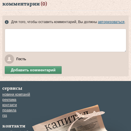
комментарии
(0)
Для того, чтобы оставить комментарий, Вы должны
авторизоваться
.
Гость
Добавить комментарий
сервисы
новини компаній
реклама
контакти
правила
rss
контакти