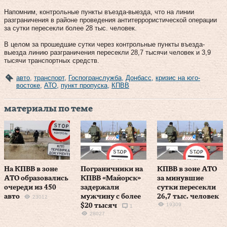
Напомним, контрольные пункты въезда-выезда, что на линии
разграничения в районе проведения антитеррористической операции
за сутки пересекли более 28 тыс. человек.
В целом за прошедшие сутки через контрольные пункты въезда-
выезда линию разграничения пересекли 28,7 тысячи человек и 3,9
тысячи транспортных средств.
авто
,
транспорт
,
Госпогранслужба
,
Донбасс
,
кризис на юго-
востоке
,
АТО
,
пункт пропуска
,
КПВВ
материалы по теме
На КПВВ в зоне
Пограничники на
КПВВ в зоне АТО
АТО образовались
КПВВ «Майорск»
за минувшие
очереди из 450
задержали
сутки пересекли
авто
мужчину с более
26,7 тыс. человек
23012
19309
$20 тысяч
1
28027