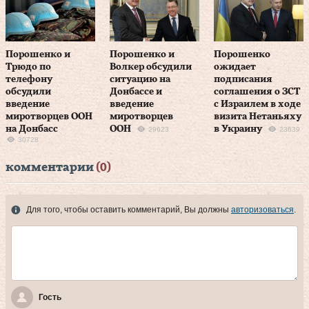
Порошенко и
Порошенко и
Порошенко
Трюдо по
Волкер обсудили
ожидает
телефону
ситуацию на
подписания
обсудили
Донбассе и
соглашения о ЗСТ
введение
введение
с Израилем в ходе
миротворцев ООН
миротворцев
визита Нетаньяху
на Донбасс
ООН
в Украину
29623
23639
30728
комментарии
(0)
Для того, чтобы оставить комментарий, Вы должны
авторизоваться
.
Гость