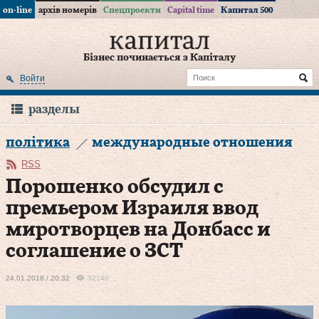
on-line
архів номерів
Спецпроекти
Capital time
Капитал 500
Бізнес починається з Капіталу
Войти
разделы
політика
международные отношения
RSS
Порошенко обсудил с
премьером Израиля ввод
миротворцев на Донбасс и
соглашение о ЗСТ
24.01.2018 / 20:32
32140