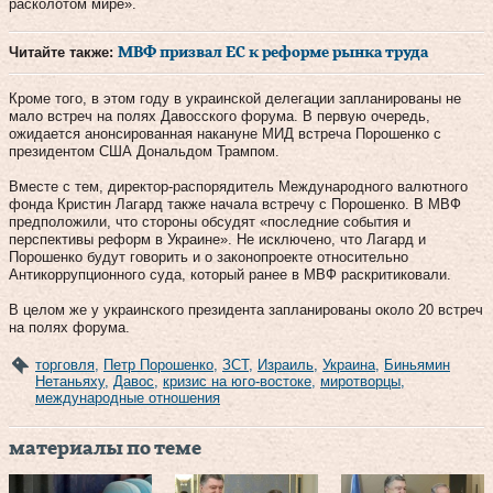
расколотом мире».
Читайте также:
МВФ призвал ЕС к реформе рынка труда
Кроме того, в этом году в украинской делегации запланированы не
мало встреч на полях Давосского форума. В первую очередь,
ожидается анонсированная накануне МИД встреча Порошенко с
президентом США Дональдом Трампом.
Вместе с тем, директор-распорядитель Международного валютного
фонда Кристин Лагард также начала встречу с Порошенко. В МВФ
предположили, что стороны обсудят «последние события и
перспективы реформ в Украине». Не исключено, что Лагард и
Порошенко будут говорить и о законопроекте относительно
Антикоррупционного суда, который ранее в МВФ раскритиковали.
В целом же у украинского президента запланированы около 20 встреч
на полях форума.
торговля
,
Петр Порошенко
,
ЗСТ
,
Израиль
,
Украина
,
Биньямин
Нетаньяху
,
Давос
,
кризис на юго-востоке
,
миротворцы
,
международные отношения
материалы по теме