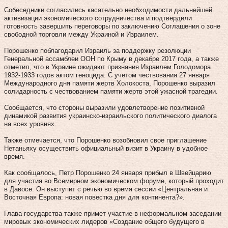
Собеседники согласились касательно необходимости дальнейшей
активизации экономического сотрудничества и подтвердили
готовность завершить переговоры по заключению Соглашения о зоне
свободной торговли между Украиной и Израилем.
Порошенко поблагодарил Израиль за поддержку резолюции
Генеральной ассамблеи ООН по Крыму в декабре 2017 года, а также
отметил, что в Украине ожидают признания Израилем Голодомора
1932-1933 годов актом геноцида. С учетом чествования 27 января
Международного дня памяти жертв Холокоста, Порошенко выразил
солидарность с чествованием памяти жертв этой ужасной трагедии.
Сообщается, что стороны выразили удовлетворение позитивной
динамикой развития украинско-израильского политического диалога
на всех уровнях.
Также отмечается, что Порошенко возобновил свое приглашение
Нетаньяху осуществить официальный визит в Украину в удобное
время.
Как сообщалось, Петр Порошенко 24 января прибыл в Швейцарию
для участия во Всемирном экономическом форуме, который проходит
в Давосе. Он выступит с речью во время сессии «Центральная и
Восточная Европа: новая повестка дня для континента?».
Глава государства также примет участие в неформальном заседании
мировых экономических лидеров «Создание общего будущего в