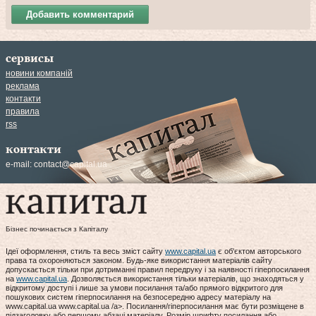
Добавить комментарий
сервисы
новини компаній
реклама
контакти
правила
rss
контакти
e-mail:
contact@capital.ua
Бізнес починається з Капіталу
Ідеї оформлення, стиль та весь зміст сайту
www.capital.ua
є об'єктом авторського
права та охороняються законом. Будь-яке використання матеріалів сайту
допускається тільки при дотриманні правил передруку і за наявності гіперпосилання
на
www.capital.ua
. Дозволяється використання тільки матеріалів, що знаходяться у
відкритому доступі і лише за умови посилання та/або прямого відкритого для
пошукових систем гіперпосилання на безпосередню адресу матеріалу на
www.capital.ua www.capital.ua /a>. Посилання/гіперпосилання має бути розміщене в
підзаголовку або першому абзаці матеріалу. Розмір шрифту посилання або