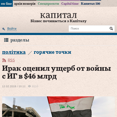
on-line
архів номерів
Спецпроекти
Capital time
Капитал 500
Бізнес починається з Капіталу
Войти
разделы
політика
горячие точки
RSS
Ирак оценил ущерб от войны
с ИГ в $46 млрд
12.02.2018 / 10:11
8110