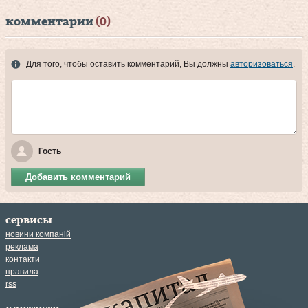
комментарии
(0)
Для того, чтобы оставить комментарий, Вы должны
авторизоваться
.
Гость
Добавить комментарий
сервисы
новини компаній
реклама
контакти
правила
rss