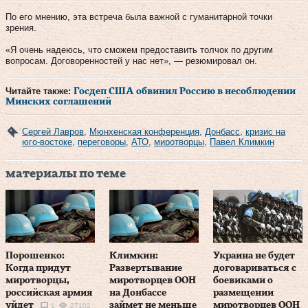
По его мнению, эта встреча была важной с гуманитарной точки
зрения.
«Я очень надеюсь, что сможем предоставить толчок по другим
вопросам. Договоренностей у нас нет», — резюмировал он.
Читайте также:
Госдеп США обвинил Россию в несоблюдении
Минских соглашений
Сергей Лавров
,
Мюнхенская конференция
,
Донбасс
,
кризис на
юго-востоке
,
переговоры
,
АТО
,
миротворцы
,
Павел Климкин
материалы по теме
Порошенко:
Климкин:
Украина не будет
Когда придут
Развертывание
договариваться с
миротворцы,
миротворцев ООН
боевиками о
российская армия
на Донбассе
размещении
уйдет
займет не меньше
миротворцев ООН
1
27102