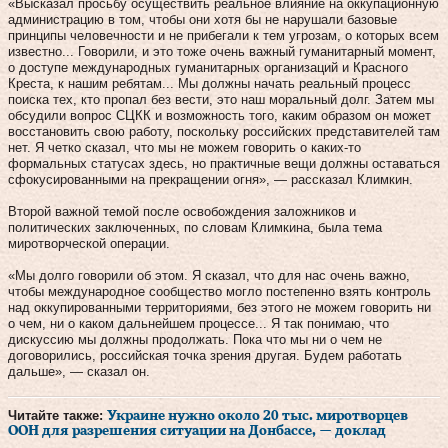
«Высказал просьбу осуществить реальное влияние на оккупационную
администрацию в том, чтобы они хотя бы не нарушали базовые
принципы человечности и не прибегали к тем угрозам, о которых всем
известно... Говорили, и это тоже очень важный гуманитарный момент,
о доступе международных гуманитарных организаций и Красного
Креста, к нашим ребятам... Мы должны начать реальный процесс
поиска тех, кто пропал без вести, это наш моральный долг. Затем мы
обсудили вопрос СЦКК и возможность того, каким образом он может
восстановить свою работу, поскольку российских представителей там
нет. Я четко сказал, что мы не можем говорить о каких-то
формальных статусах здесь, но практичные вещи должны оставаться
сфокусированными на прекращении огня», — рассказал Климкин.
Второй важной темой после освобождения заложников и
политических заключенных, по словам Климкина, была тема
миротворческой операции.
«Мы долго говорили об этом. Я сказал, что для нас очень важно,
чтобы международное сообщество могло постепенно взять контроль
над оккупированными территориями, без этого не можем говорить ни
о чем, ни о каком дальнейшем процессе... Я так понимаю, что
дискуссию мы должны продолжать. Пока что мы ни о чем не
договорились, российская точка зрения другая. Будем работать
дальше», — сказал он.
Читайте также:
Украине нужно около 20 тыс. миротворцев
ООН для разрешения ситуации на Донбассе, — доклад