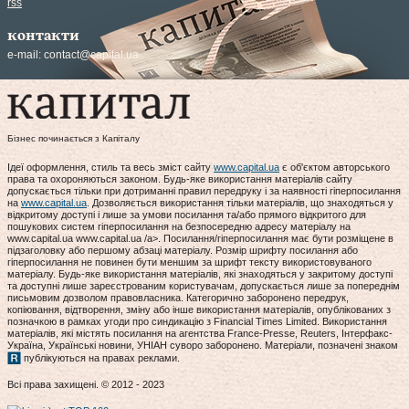
rss
контакти
e-mail:
contact@capital.ua
Бізнес починається з Капіталу
Ідеї оформлення, стиль та весь зміст сайту
www.capital.ua
є об'єктом авторського
права та охороняються законом. Будь-яке використання матеріалів сайту
допускається тільки при дотриманні правил передруку і за наявності гіперпосилання
на
www.capital.ua
. Дозволяється використання тільки матеріалів, що знаходяться у
відкритому доступі і лише за умови посилання та/або прямого відкритого для
пошукових систем гіперпосилання на безпосередню адресу матеріалу на
www.capital.ua www.capital.ua /a>. Посилання/гіперпосилання має бути розміщене в
підзаголовку або першому абзаці матеріалу. Розмір шрифту посилання або
гіперпосилання не повинен бути меншим за шрифт тексту використовуваного
матеріалу. Будь-яке використання матеріалів, які знаходяться у закритому доступі
та доступні лише зареєстрованим користувачам, допускається лише за попереднім
письмовим дозволом правовласника. Категорично заборонено передрук,
копіювання, відтворення, зміну або інше використання матеріалів, опублікованих з
позначкою в рамках угоди про синдикацію з Financial Times Limited. Використання
матеріалів, які містять посилання на агентства France-Presse, Reuters, Інтерфакс-
Україна, Українські новини, УНІАН суворо заборонено. Матеріали, позначені знаком
публікуються на правах реклами.
Всі права захищені. © 2012 - 2023