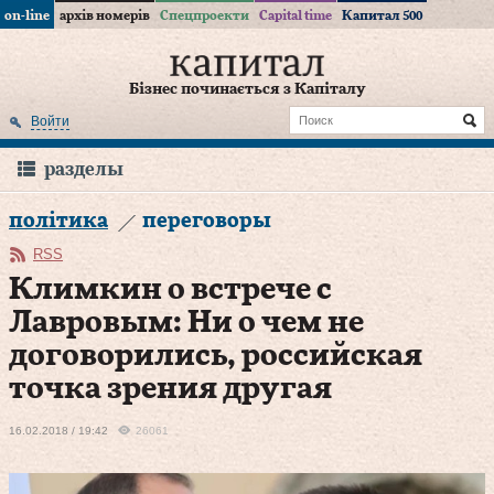
on-line
архів номерів
Спецпроекти
Capital time
Капитал 500
Бізнес починається з Капіталу
Войти
разделы
політика
переговоры
RSS
Климкин о встрече с
Лавровым: Ни о чем не
договорились, российская
точка зрения другая
16.02.2018 / 19:42
26061