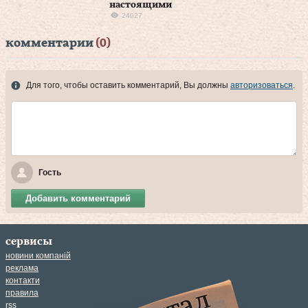
настоящими
24027
комментарии
(0)
Для того, чтобы оставить комментарий, Вы должны
авторизоваться
.
Гость
Добавить комментарий
сервисы
новини компаній
реклама
контакти
правила
rss