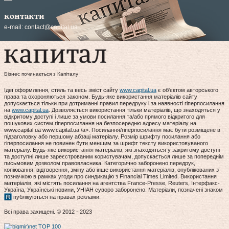
контакти
e-mail:
contact@capital.ua
Бізнес починається з Капіталу
Ідеї оформлення, стиль та весь зміст сайту
www.capital.ua
є об'єктом авторського
права та охороняються законом. Будь-яке використання матеріалів сайту
допускається тільки при дотриманні правил передруку і за наявності гіперпосилання
на
www.capital.ua
. Дозволяється використання тільки матеріалів, що знаходяться у
відкритому доступі і лише за умови посилання та/або прямого відкритого для
пошукових систем гіперпосилання на безпосередню адресу матеріалу на
www.capital.ua www.capital.ua /a>. Посилання/гіперпосилання має бути розміщене в
підзаголовку або першому абзаці матеріалу. Розмір шрифту посилання або
гіперпосилання не повинен бути меншим за шрифт тексту використовуваного
матеріалу. Будь-яке використання матеріалів, які знаходяться у закритому доступі
та доступні лише зареєстрованим користувачам, допускається лише за попереднім
письмовим дозволом правовласника. Категорично заборонено передрук,
копіювання, відтворення, зміну або інше використання матеріалів, опублікованих з
позначкою в рамках угоди про синдикацію з Financial Times Limited. Використання
матеріалів, які містять посилання на агентства France-Presse, Reuters, Інтерфакс-
Україна, Українські новини, УНІАН суворо заборонено. Матеріали, позначені знаком
публікуються на правах реклами.
Всі права захищені. © 2012 - 2023