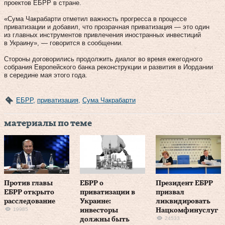
проектов ЕБРР в стране.
«Сума Чакрабарти отметил важность прогресса в процессе
приватизации и добавил, что прозрачная приватизация — это один
из главных инструментов привлечения иностранных инвестиций
в Украину», — говорится в сообщении.
Стороны договорились продолжить диалог во время ежегодного
собрания Европейского банка реконструкции и развития в Иордании
в середине мая этого года.
ЕБРР
,
приватизация
,
Сума Чакрабарти
материалы по теме
Против главы
ЕБРР о
Президент ЕБРР
ЕБРР открыто
приватизации в
призвал
расследование
Украине:
ликвидировать
19985
инвесторы
Нацкомфинуслуг
24533
должны быть