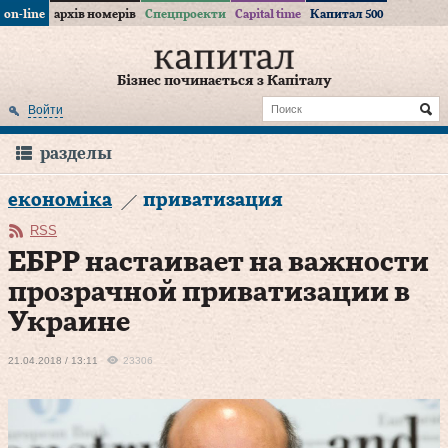
on-line
архів номерів
Спецпроекти
Capital time
Капитал 500
Бізнес починається з Капіталу
Войти
разделы
економіка
приватизация
RSS
ЕБРР настаивает на важности
прозрачной приватизации в
Украине
21.04.2018 / 13:11
23306