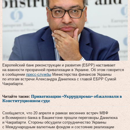
Европейский банк реконструкции и развития (ЕБРР) настаивает
на важности прозрачной приватизации в Украине. Об этом говорится
в сообщении
пресс-службы
Министерства финансов Украины
по итогам встречи Александра Данилюка с главой ЕБРР Сумой
Чакрабарти.
Читайте также:
Приватизацию «Укррудпрома» обжаловали в
Конституционном суде
Сообщается, что 20 апреля в рамках весенних встреч МВФ
и Всемирного банка в Вашингтоне прошли переговоры Данилюка
и Чакрабарти. Стороны обсудили сотрудничество Украины
с Международным валютным фондом и состояние реализации