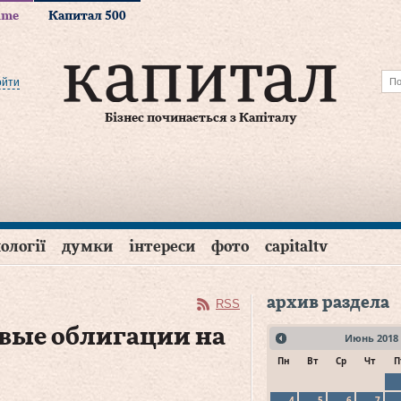
time
Капитал 500
ойти
Бізнес починається з Капіталу
ології
думки
інтереси
фото
capitaltv
архив раздела
RSS
евые облигации на
Июнь
2018
Пн
Вт
Ср
Чт
П
4
5
6
7