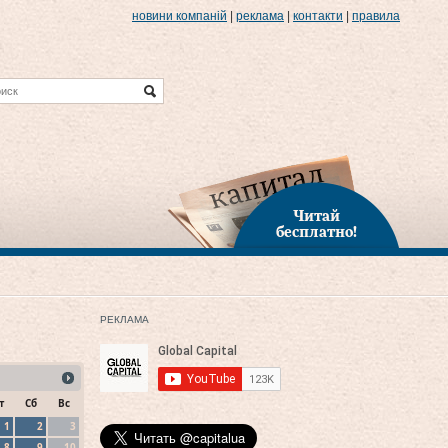
новини компаній
|
реклама
|
контакти
|
правила
Читай
бесплатно!
РЕКЛАМА
т
Сб
Вс
1
2
3
8
9
10