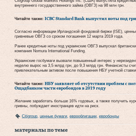
Citigroup Global Markets Holdings Inc. (США) выпустила кредитн
внутреннего государственного займа (ОВГЗ) на 98 млн грн.
Читайте также:
ICBC Standard Bank выпустил ноты под гри
Согласно информации Ирландской фондовой биржи (ISE), ценны
гривневые ОВГЗ со сроком погашения 12 марта 2019 года.
Ранее кредитные ноты под украинские ОВГЗ выпускал британски
компания Nomura International Funding.
Украинские госбумаги вызвали повышенный интерес у нерезиден
неделю вырос на 3,5 млрд грн, до 9,3 млрд грн. Финансисты счи
привлекательным активом после повышения НБУ учетной ставки,
Читайте также:
НБУ заявляет об отсутствии проблем с п
Ощадбанком части евробондов в 2019 году
Желание заработать больше 16% годовых, а также получить кур
гривны, побуждает иностранцев идти на риск.
Citigroup
,
ценные бумаги
,
еврооблигации
,
евробонды
материалы по теме