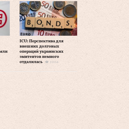
ICU: Перспектива для
внешних долговых
 млн
операций украинских
эмитентов немного
отдалилась
22014