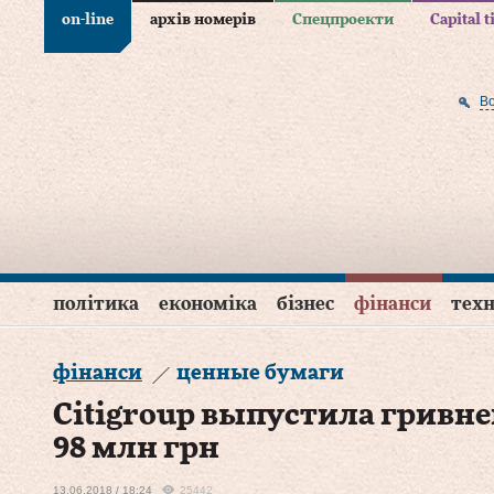
on-line
архів номерів
Спецпроекти
Capital 
В
політика
економіка
бізнес
фінанси
техн
фінанси
ценные бумаги
Citigroup выпустила гривн
98 млн грн
13.06.2018 / 18:24
25442