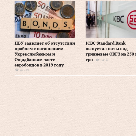
НБУ заявляет об отсутствии
ICBC Standard Bank
проблем с погашением
выпустил ноты под
Укрэксимбанком и
гривневые ОВГЗ на 250
Ощадбанком части
грн
24143
евробондов в 2019 году
42219