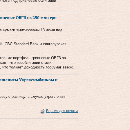
ые ноты под гривневые облигации
вневые ОВГЗ на 250 млн грн
е бумаги эмитированы 13 июня под
й ICBC Standard Bank и сингапурская
тов: их портфель гривневых ОВГЗ за
тают, что гособлигации стали
 что толкает доходность госбумаг вверх.
огашением Укрэксимбанком и
совую разницу, в случае укрепления
Версия для печати