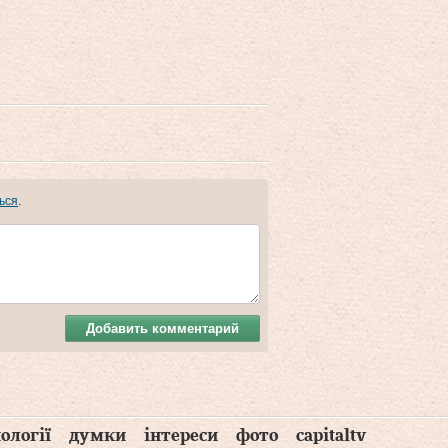
ься
.
Добавить комментарий
ології
думки
інтереси
фото
capitaltv