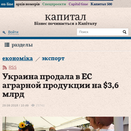
on-line
архів номерів
Спецпроекти
Capital time
Капитал 500
Бізнес починається з Капіталу
Войти
разделы
економіка
экспорт
RSS
Украина продала в ЕС
аграрной продукции на $3,6
млрд
29.09.2018 / 10:49
23741