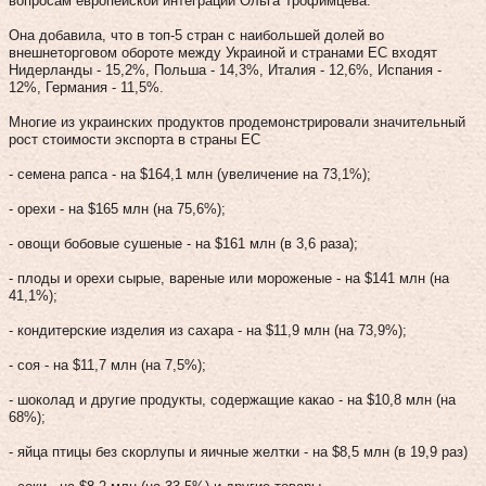
вопросам европейской интеграции Ольга Трофимцева.
Она добавила, что в топ-5 стран с наибольшей долей во
внешнеторговом обороте между Украиной и странами ЕС входят
Нидерланды - 15,2%, Польша - 14,3%, Италия - 12,6%, Испания -
12%, Германия - 11,5%.
Многие из украинских продуктов продемонстрировали значительный
рост стоимости экспорта в страны ЕС
- семена рапса - на $164,1 млн (увеличение на 73,1%);
- орехи - на $165 млн (на 75,6%);
- овощи бобовые сушеные - на $161 млн (в 3,6 раза);
- плоды и орехи сырые, вареные или мороженые - на $141 млн (на
41,1%);
- кондитерские изделия из сахара - на $11,9 млн (на 73,9%);
- соя - на $11,7 млн (на 7,5%);
- шоколад и другие продукты, содержащие какао - на $10,8 млн (на
68%);
- яйца птицы без скорлупы и яичные желтки - на $8,5 млн (в 19,9 раз)