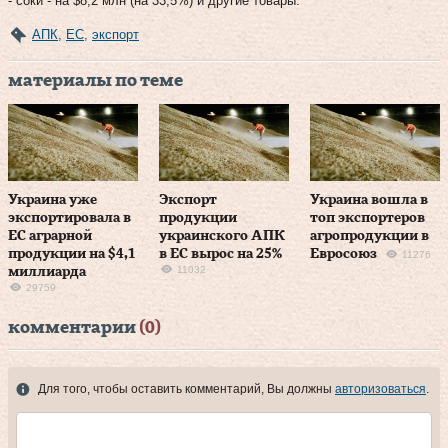
- соки - на $8,2 млн (на 33,5%) и другие товары.
АПК
,
ЕС
,
экспорт
материалы по теме
Украина уже
Экспорт
Украина вошла в
экспортировала в
продукции
топ экспортеров
ЕС аграрной
украинского АПК
агропродукции в
продукции на $4,1
в ЕС вырос на 25%
Евросоюз
11276
11032
миллиарда
29759
комментарии
(0)
Для того, чтобы оставить комментарий, Вы должны
авторизоваться
.