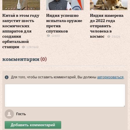
Китай в этом году
Индия успешно
Индия намерена
запустит шесть
испытала оружие
до 2022 года
космических
против
отправить
аппаратов для
спутников
человека в
11603
создания
космос
23426
орбитальной
станции
1287948
комментарии
(0)
Для того, чтобы оставить комментарий, Вы должны
авторизоваться
.
Гость
Добавить комментарий