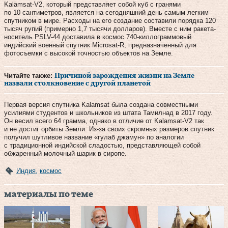
Kalamsat-V2, который представляет собой куб с гранями
по 10 сантиметров, является на сегодняшний день самым легким
спутником в мире. Расходы на его создание составили порядка 120
тысяч рупий (примерно 1,7 тысячи долларов). Вместе с ним ракета-
носитель PSLV-44 доставила в космос 740-киллограммовый
индийский военный спутник Microsat-R, предназначенный для
фотосъемки с высокой точностью объектов на Земле.
Читайте также:
Причиной зарождения жизни на Земле
назвали столкновение с другой планетой
Первая версия спутника Kalamsat была создана совместными
усилиями студентов и школьников из штата Тамилнад в 2017 году.
Он весил всего 64 грамма, однако в отличие от Kalamsat-V2 так
и не достиг орбиты Земли. Из-за своих скромных размеров спутник
получил шутливое название «гулаб джамун» по аналогии
с традиционной индийской сладостью, представляющей собой
обжаренный молочный шарик в сиропе.
Индия
,
космос
материалы по теме