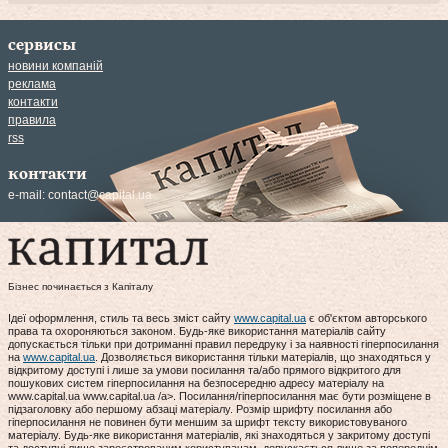
сервисы
новини компаній
реклама
контакти
правила
rss
контакти
e-mail:
contact@capital.ua
Бізнес починається з Капіталу
Ідеї оформлення, стиль та весь зміст сайту
www.capital.ua
є об'єктом авторського
права та охороняються законом. Будь-яке використання матеріалів сайту
допускається тільки при дотриманні правил передруку і за наявності гіперпосилання
на
www.capital.ua
. Дозволяється використання тільки матеріалів, що знаходяться у
відкритому доступі і лише за умови посилання та/або прямого відкритого для
пошукових систем гіперпосилання на безпосередню адресу матеріалу на
www.capital.ua www.capital.ua /a>. Посилання/гіперпосилання має бути розміщене в
підзаголовку або першому абзаці матеріалу. Розмір шрифту посилання або
гіперпосилання не повинен бути меншим за шрифт тексту використовуваного
матеріалу. Будь-яке використання матеріалів, які знаходяться у закритому доступі
та доступні лише зареєстрованим користувачам, допускається лише за попереднім