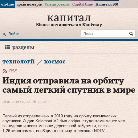
on-line
архів номерів
Спецпроекти
Capital time
Капитал 500
Бізнес починається з Капіталу
Войти
разделы
технології
космос
RSS
Индия отправила на орбиту
самый легкий спутник в мире
25.01.2019 / 09:32
20042
Первый из отправленных в 2019 году на орбиту космических
спутников Индии Kalamsat-V2 был собран студентами менее чем
за неделю и весит меньше деревянной табуретки, всего
1,26 килограмма, сообщил в пятницу телеканал NDTV.