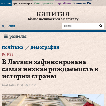
on-line
архів номерів
Спецпроекти
Capital time
Капитал 500
Бізнес починається з Капіталу
Войти
разделы
політика
демография
RSS
В Латвии зафиксирована
самая низкая рождаемость в
истории страны
26.01.2019 / 12:32
21536