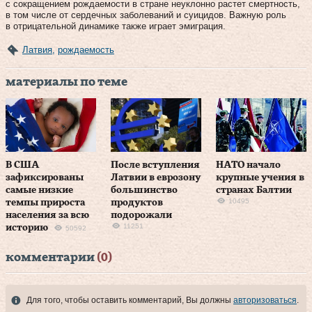
с сокращением рождаемости в стране неуклонно растет смертность,
в том числе от сердечных заболеваний и суицидов. Важную роль
в отрицательной динамике также играет эмиграция.
Латвия
,
рождаемость
материалы по теме
В США
После вступления
НАТО начало
зафиксированы
Латвии в еврозону
крупные учения в
самые низкие
большинство
странах Балтии
10495
темпы прироста
продуктов
населения за всю
подорожали
11251
историю
50592
комментарии
(0)
Для того, чтобы оставить комментарий, Вы должны
авторизоваться
.