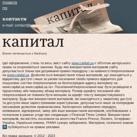
правила
rss
контакти
e-mail:
contact@capital.ua
Бізнес починається з Капіталу
Ідеї оформлення, стиль та весь зміст сайту
www.capital.ua
є об'єктом авторського
права та охороняються законом. Будь-яке використання матеріалів сайту
допускається тільки при дотриманні правил передруку і за наявності гіперпосилання
на
www.capital.ua
. Дозволяється використання тільки матеріалів, що знаходяться у
відкритому доступі і лише за умови посилання та/або прямого відкритого для
пошукових систем гіперпосилання на безпосередню адресу матеріалу на
www.capital.ua www.capital.ua /a>. Посилання/гіперпосилання має бути розміщене в
підзаголовку або першому абзаці матеріалу. Розмір шрифту посилання або
гіперпосилання не повинен бути меншим за шрифт тексту використовуваного
матеріалу. Будь-яке використання матеріалів, які знаходяться у закритому доступі
та доступні лише зареєстрованим користувачам, допускається лише за попереднім
письмовим дозволом правовласника. Категорично заборонено передрук,
копіювання, відтворення, зміну або інше використання матеріалів, опублікованих з
позначкою в рамках угоди про синдикацію з Financial Times Limited. Використання
матеріалів, які містять посилання на агентства France-Presse, Reuters, Інтерфакс-
Україна, Українські новини, УНІАН суворо заборонено. Матеріали, позначені знаком
публікуються на правах реклами.
Всі права захищені. © 2012 - 2023