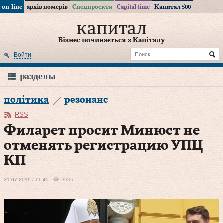
on-line
архів номерів
Спецпроекти
Capital time
Капитал 500
Бізнес починається з Капіталу
Войти
разделы
політика
резонанс
RSS
Филарет просит Минюст не
отменять регистрацию УПЦ
КП
31.07.2019 / 11:45
9936