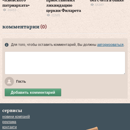
«Киевского
приостановил
без счета в банке
15397
патриархата»
ликвидацию
26453
церкви Филарета
21505
комментарии
(0)
Для того, чтобы оставить комментарий, Вы должны
авторизоваться
.
Гость
Добавить комментарий
сервисы
новини компаній
реклама
контакти