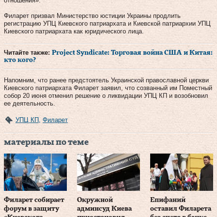
отношения».
Филарет призвал Министерство юстиции Украины продлить
регистрацию УПЦ Киевского патриархата и Киевской патриархии УПЦ
Киевского патриархата как юридического лица.
Читайте также:
Project Syndicate: Торговая война США и Китая:
кто кого?
Напомним, что ранее предстоятель Украинской православной церкви
Киевского патриархата Филарет заявил, что созванный им Поместный
собор 20 июня отменил решение о ликвидации УПЦ КП и возобновил
ее деятельность.
УПЦ КП
,
Филарет
материалы по теме
Филарет собирает
Окружной
Епифаний
форум в защиту
админсуд Киева
оставил Филарета