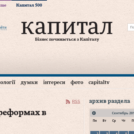
time
Капитал 500
ойти
Бізнес починається з Капіталу
ології
думки
інтереси
фото
capitaltv
архив раздела
RSS
 реформах в
Сентябрь
20
Пн
Вт
Ср
Чт
П
2
3
4
5