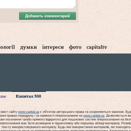
Добавить комментарий
ології
думки
інтереси
фото
capitaltv
time
Капитал 500
 зміст сайту
www.capital.ua
є об'єктом авторського права та охороняються законом. Буд
анні правил передруку і за наявності гіперпосилання на
www.capital.ua
. Дозволяється ви
мови посилання та/або прямого відкритого для пошукових систем гіперпосилання на без
гіперпосилання має бути розміщене в підзаголовку або першому абзаці матеріалу. Розм
ексту використовуваного матеріалу. Будь-яке використання матеріалів, які знаходять
допускається лише за попереднім письмовим дозволом правовласника. Категорично за