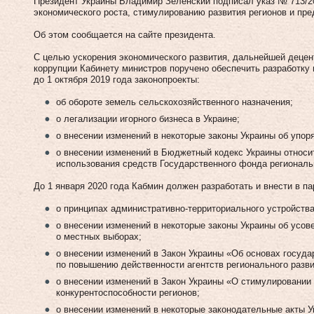
Президент Украины Владимир Зеленский подписал указ № 713/2
экономического роста, стимулированию развития регионов и пр
Об этом сообщается на сайте президента.
С целью ускорения экономического развития, дальнейшей деце
коррупции Кабинету министров поручено обеспечить разработку
до 1 октября 2019 года законопроекты:
об обороте земель сельскохозяйственного назначения;
о легализации игорного бизнеса в Украине;
о внесении изменений в некоторые законы Украины об упор
о внесении изменений в Бюджетный кодекс Украины относ
использования средств Государственного фонда региональ
До 1 января 2020 года Кабмин должен разработать и внести в п
о принципах административно-территориального устройства
о внесении изменений в некоторые законы Украины об усо
о местных выборах;
о внесении изменений в Закон Украины «Об основах госуда
по повышению действенности агентств регионального разви
о внесении изменений в Закон Украины «О стимулировании
конкурентоспособности регионов;
о внесении изменений в некоторые законодательные акты 