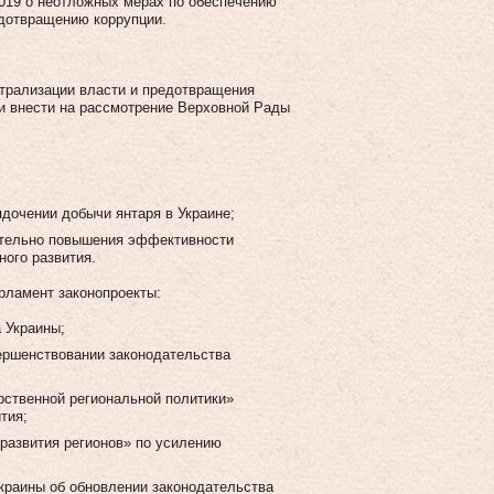
019 о неотложных мерах по обеспечению
едотвращению коррупции.
нтрализации власти и предотвращения
 и внести на рассмотрение Верховной Рады
ядочении добычи янтаря в Украине;
ительно повышения эффективности
ного развития.
арламент законопроекты:
 Украины;
вершенствовании законодательства
рственной региональной политики»
тия;
 развития регионов» по усилению
Украины об обновлении законодательства