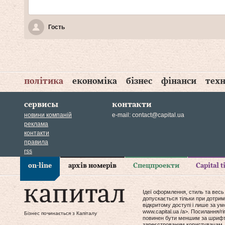
Гость
політика
економіка
бізнес
фінанси
техн
сервисы
контакти
новини компаній
e-mail:
contact@capital.ua
реклама
контакти
правила
rss
on-line
архів номерів
Спецпроекти
Capital 
Ідеї оформлення, стиль та весь
допускається тільки при дотрим
відкритому доступі і лише за у
www.capital.ua /a>. Посилання/
Бізнес починається з Капіталу
повинен бути меншим за шрифт т
зареєстрованим користувачам, 