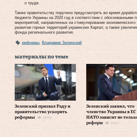
о труде.
Также правительству поручено предусмотреть во время доработ
бюджете Украины на 2020 год в соответствии с обоснованными 
мероприятий, направленных на стимулирование экономического 
развитие горных территорий украинских Карпат, а также увелич
фонда регионального развития.
реформы
,
Владимир Зеленский
материалы по теме
Зеленский призвал Раду и
Зеленский заявил, что
правительство ускорить
членство Украины в ЕС
реформы
НАТО зависит не тольк
34058
реформ
30517