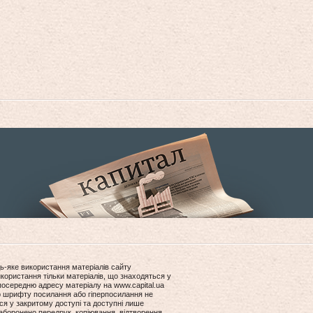
ь-яке використання матеріалів сайту
користання тільки матеріалів, що знаходяться у
посередню адресу матеріалу на www.capital.ua
ір шрифту посилання або гіперпосилання не
ся у закритому доступі та доступні лише
боронено передрук, копіювання, відтворення,