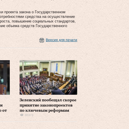
ки проекта закона о Государственном
потребностями средства на осуществление
роста, повышение социальных стандартов,
ение объема средств Государственного
Версия для печати
Зеленский пообещал скорое
 и
принятие законопроектов
о от
по ключевым реформам
30373