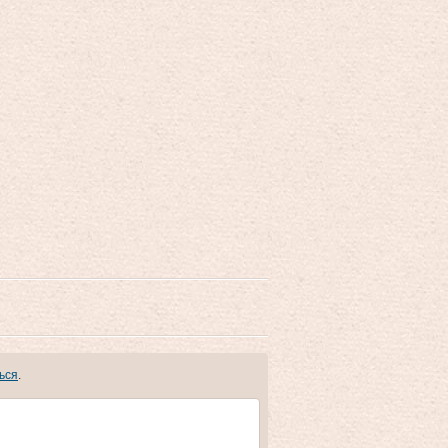
ься
.