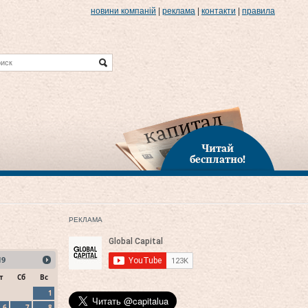
новини компаній
|
реклама
|
контакти
|
правила
Читай
бесплатно!
РЕКЛАМА
19
т
Сб
Вс
1
6
7
8