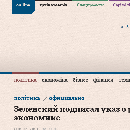
on-line
архів номерів
Спецпроекти
Capital 
В
політика
економіка
бізнес
фінанси
техн
політика
официально
Зеленский подписал указ о
экономике
21.09.2019 / 09:41
15180