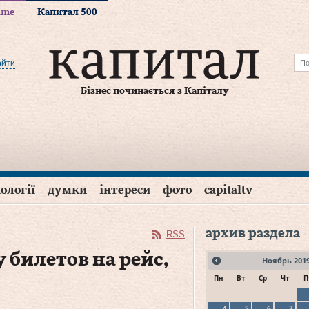
time
Капитал 500
ойти
Бізнес починається з Капіталу
ології
думки
інтереси
фото
capitaltv
архив раздела
RSS
 билетов на рейс,
Ноябрь
201
Пн
Вт
Ср
Чт
П
4
5
6
7