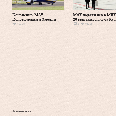
Кононенко, МАУ,
МАУ подали иск к МИУ
Коломойский и Омелян
20 млн гривен из-за Rya
42106
1
46228
Завантаження...