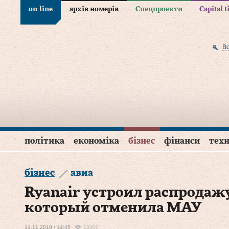
on-line
архів номерів
Спецпроекти
Capital 
В
політика
економіка
бізнес
фінанси
техн
бізнес
авиа
Ryanair устроил распродажу
который отменила МАУ
11.11.2019 / 14:45
13300