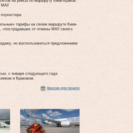
илетов на рейсы по маршруту Киев-Краков
 МАУ.
лоукостера.
ательные» тарифы на своем маршруте Киев-
в, «пострадавших от отмены МАУ своего
продажу, но воспользоваться предложением
тью, с января следующего года
иевом и Краковом.
Версия для печати