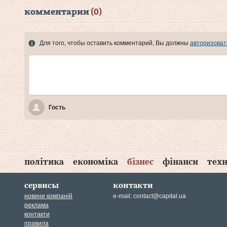
комментарии
(0)
Для того, чтобы оставить комментарий, Вы должны
авторизоват
Гость
політика
економіка
бізнес
фінанси
техн
сервисы
контакти
новини компаній
e-mail:
contact@capital.ua
реклама
контакти
правила