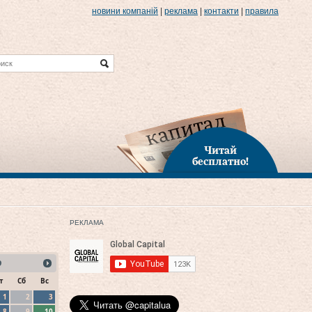
новини компаній
|
реклама
|
контакти
|
правила
Читай
бесплатно!
РЕКЛАМА
9
т
Сб
Вс
1
2
3
8
9
10