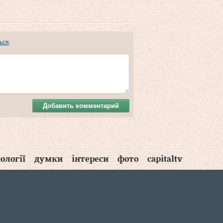
ься
.
Добавить комментарий
ології
думки
інтереси
фото
capitaltv