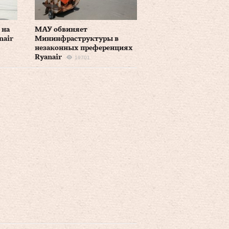
 на
МАУ обвиняет
nair
Мининфраструктуры в
незаконных преференциях
Ryanair
19701