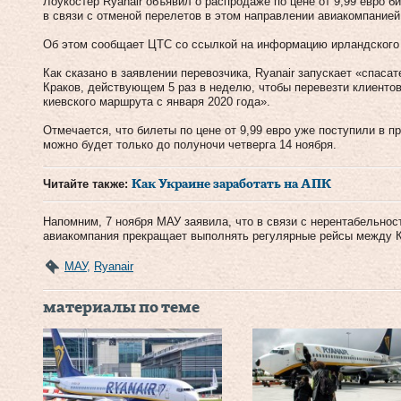
Лоукостер Ryanair объявил о распродаже по цене от 9,99 евро б
в связи с отменой перелетов в этом направлении авиакомпанией
Об этом сообщает ЦТС со ссылкой на информацию ирландского 
Как сказано в заявлении перевозчика, Ryanair запускает «спас
Краков, действующем 5 раз в неделю, чтобы перевезти клиенто
киевского маршрута с января 2020 года».
Отмечается, что билеты по цене от 9,99 евро уже поступили в 
можно будет только до полуночи четверга 14 ноября.
Читайте также:
Как Украине заработать на АПК
Напомним, 7 ноября МАУ заявила, что в связи с нерентабельнос
авиакомпания прекращает выполнять регулярные рейсы между К
МАУ
,
Ryanair
материалы по теме