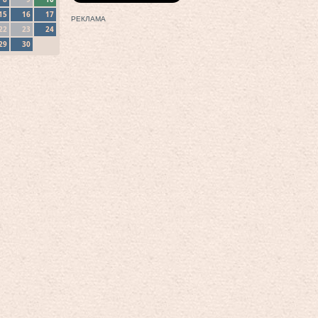
15
16
17
РЕКЛАМА
22
23
24
29
30