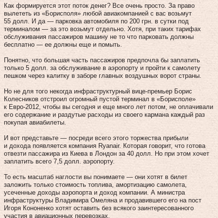
Как формируется этот поток денег? Все очень просто. За право
вылететь из «Борисполя» любой авиакомпанией с вас возьмут
55 долл. И да — парковка автомобиля по 200 грн. в сутки под
терминалом — за это возьмут отдельно. Хотя, при таких тарифах
обслуживания пассажиров машину не то что парковать должны
бесплатно — ее должны еще и помыть.
Понятно, что большая часть пассажиров предпочла бы заплатить
только 5 долл. за обслуживание в аэропорту и пройти к самолету
пешком через калитку в заборе главных воздушных ворот страны.
Но не для того некогда инфраструктурный вице-премьер Борис
Колесников отстроил огромный пустой терминал в «Борисполе»
к Евро-2012, чтобы вы сегодня и еще много лет потом, не оплачивали
его содержание и раздутые расходы из своего кармана каждый раз
покупая авиабилеты.
И вот представьте — посреди всего этого торжества прибыли
и дохода появляется компания Ryanair. Которая говорит, что готова
отвезти пассажира из Киева в Лондон за 40 долл. Но при этом хочет
заплатить всего 7,5 долл. аэропорту.
То есть масштаб наглости вы понимаете — они хотят в билет
заложить только стоимость топлива, амортизацию самолета,
усеченные доходы аэропорта и доход компании. А министра
инфраструктуры Владимира Омеляна и продавившего его на пост
Игоря Кононенко хотят оставить без всякого заинтересованного
участия в авиационных перевозках.