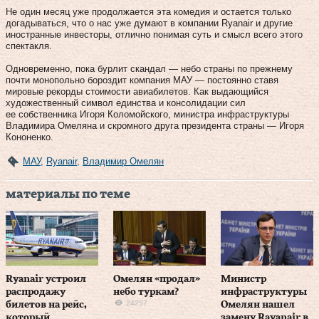
Не один месяц уже продолжается эта комедия и остается только
догадываться, что о нас уже думают в компании Ryanair и другие
иностранные инвесторы, отлично понимая суть и смысл всего этого
спектакля.
Одновременно, пока бурлит скандал — небо страны по прежнему
почти монопольно бороздит компания МАУ — постоянно ставя
мировые рекорды стоимости авиабилетов. Как выдающийся
художественный символ единства и консолидации сил
ее собственника Игоря Коломойского, министра инфраструктуры
Владимира Омеляна и скромного друга президента страны — Игоря
Кононенко.
МАУ
,
Ryanair
,
Владимир Омелян
материалы по теме
Ryanair устроил
Омелян «продал»
Министр
распродажу
небо туркам?
инфраструктуры
24257
билетов на рейс,
Омелян нашел
который
замену Rayanair в