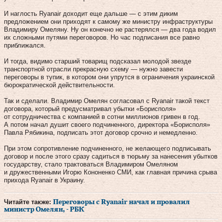
И наглость Ryanair доходит еще дальше — с этим диким
предложением они приходят к самому же министру инфраструктуры
Владимиру Омеляну. Ну он конечно не растерялся — два года водил
их сложными путями переговоров. Но час подписания все равно
приближался.
И тогда, видимо старший товарищ подсказал молодой звезде
транспортной отрасли прекрасную схему — нужно завести
переговоры в тупик, в котором они упрутся в ограничения украинской
бюрократической действительности.
Так и сделали. Владимир Омелян согласовал с Ryanair такой текст
договора, который предусматривал убытки «Борисполя»
от сотрудничества с компанией в сотни миллионов гривен в год.
А потом начал душит своего подчиненного, директора «Борисполя»
Павла Рябикина, подписать этот договор срочно и немедленно.
При этом сопротивление подчиненного, не желающего подписывать
договор и после этого сразу садиться в тюрьму за нанесения убытков
государству, стало трактоваться Владимиром Омеляном
и дружественными Игорю Кононенко СМИ, как главная причина срыва
прихода Ryanair в Украину.
Читайте также:
Переговоры с Ryanair начал и провалил
министр Омелян, - РБК