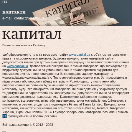
rss
контакти
e-mail:
contact@capital.ua
Бізнес починається з Капіталу
Ідеї оформлення, стиль та весь зміст сайту
www.capital.ua
є об'єктом авторського
права та охороняються законом. Будь-яке використання матеріалів сайту
допускається тільки при дотриманні правил передруку і за наявності гіперпосилання
на
www.capital.ua
. Дозволяється використання тільки матеріалів, що знаходяться у
відкритому доступі і лише за умови посилання та/або прямого відкритого для
пошукових систем гіперпосилання на безпосередню адресу матеріалу на
www.capital.ua www.capital.ua /a>. Посилання/гіперпосилання має бути розміщене в
підзаголовку або першому абзаці матеріалу. Розмір шрифту посилання або
гіперпосилання не повинен бути меншим за шрифт тексту використовуваного
матеріалу. Будь-яке використання матеріалів, які знаходяться у закритому доступі
та доступні лише зареєстрованим користувачам, допускається лише за попереднім
письмовим дозволом правовласника. Категорично заборонено передрук,
копіювання, відтворення, зміну або інше використання матеріалів, опублікованих з
позначкою в рамках угоди про синдикацію з Financial Times Limited. Використання
матеріалів, які містять посилання на агентства France-Presse, Reuters, Інтерфакс-
Україна, Українські новини, УНІАН суворо заборонено. Матеріали, позначені знаком
публікуються на правах реклами.
Всі права захищені. © 2012 - 2023