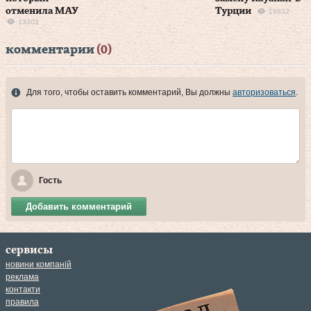
отменила МАУ
Турции
19832
13303
комментарии
(0)
Для того, чтобы оставить комментарий, Вы должны
авторизоваться
.
Гость
Добавить комментарий
сервисы
новини компаній
реклама
контакти
правила