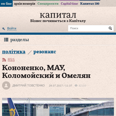
on-line
архів номерів
Спецпроекти
Capital time
Капитал 500
Бізнес починається з Капіталу
Войти
разделы
політика
резонанс
RSS
Кононенко, МАУ,
Коломойский и Омелян
ДМИТРИЙ ТОВСТЕНКО
28.07.2017 / 11:37
42110