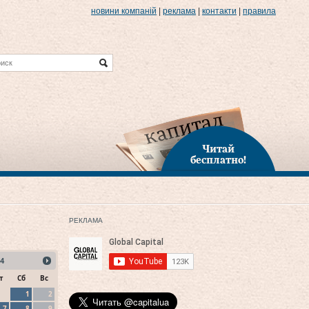
новини компаній
|
реклама
|
контакти
|
правила
Читай
бесплатно!
РЕКЛАМА
4
т
Сб
Вс
1
2
7
8
9