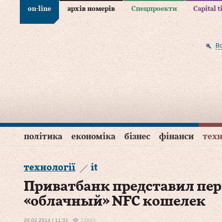
on-line
архів номерів
Спецпроекти
Capital 
В
політика
економіка
бізнес
фінанси
техн
технології
it
Приватбанк представил пер
«облачный» NFC кошелек
20.02.2014 / 11:31
12683