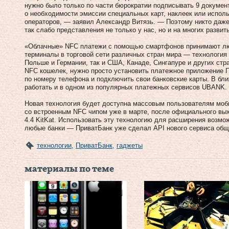
нужно было только по части бюрократии подписывать 9 документ
о необходимости эмиссии специальных карт, наклеек или испол
операторов, — заявил Александр Витязь. — Поэтому никто даже
так слабо представления не только у нас, но и на многих разви
«Облачные» NFC платежи с помощью смартфонов принимают лю
терминалы в торговой сети различных стран мира — технология 
Польше и Германии, так и США, Канаде, Сингапуре и других стр
NFC кошелек, нужно просто установить платежное приложение П
по номеру телефона и подключить свои банковские карты. В б
работать и в одном из популярных платежных сервисов UBANK.
Новая технология будет доступна массовым пользователям моби
со встроенным NFC чипом уже в марте, после официального вы
4.4 KitKat. Использовать эту технологию для расширения возмо
любые банки — ПриватБанк уже сделал API нового сервиса общед
технологии
,
ПриватБанк
,
гаджеты
материалы по теме