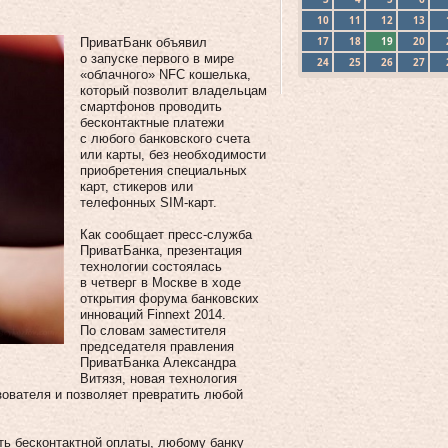
10
11
12
13
17
18
19
20
ПриватБанк объявил
о запуске первого в мире
24
25
26
27
«облачного» NFC кошелька,
который позволит владельцам
смартфонов проводить
бесконтактные платежи
с любого банковского счета
или карты, без необходимости
приобретения специальных
карт, стикеров или
телефонных SIM-карт.
Как сообщает пресс-служба
ПриватБанка, презентация
технологии состоялась
в четверг в Москве в ходе
открытия форума банковских
инноваций Finnext 2014.
По словам заместителя
председателя правления
ПриватБанка Александра
Витязя, новая технология
ователя и позволяет превратить любой
ть бесконтактной оплаты, любому банку