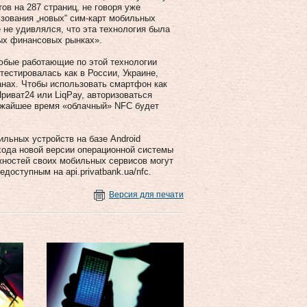
ов на 287 страниц, не говоря уже
ьзования „новых“ сим-карт мобильных
 не удивлялся, что эта технология была
тых финансовых рынках».
бые работающие по этой технологии
тестировалась как в России, Украине,
анах. Чтобы использовать смартфон как
риват24 или LiqPay, авторизоваться
лижайшее время «облачный» NFC будет
льных устройств на базе Android
хода новой версии операционной системы
жностей своих мобильных сервисов могут
оступным на api.privatbank.ua/nfc.
Версия для печати