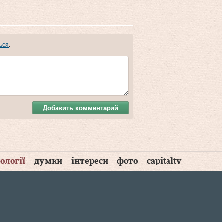
ься
.
Добавить комментарий
ології
думки
інтереси
фото
capitaltv