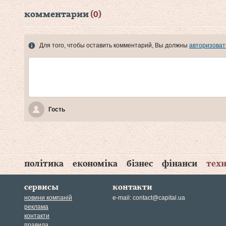
комментарии
(0)
Для того, чтобы оставить комментарий, Вы должны
авторизоват
Гость
політика
економіка
бізнес
фінанси
техн
сервисы
контакти
новини компаній
e-mail:
contact@capital.ua
реклама
контакти
правила