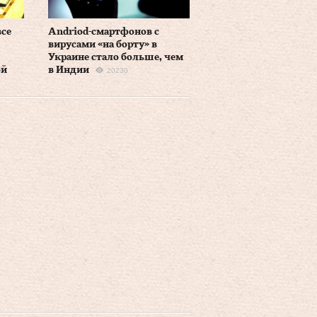
се
Andriod-cмартфонов с
вирусами «на борту» в
Украине стало больше, чем
ой
в Индии
20230