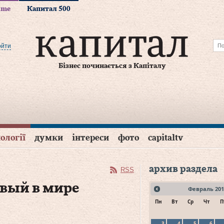
time
Капитал 500
ойти
Бізнес починається з Капіталу
ології
думки
інтереси
фото
capitaltv
архив раздела
RSS
вый в мире
Февраль
201
Пн
Вт
Ср
Чт
П
3
4
5
6