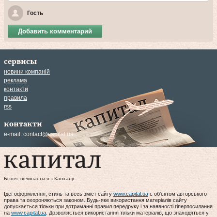
Гость
Добавить комментарий
сервисы
новини компаній
реклама
контакти
правила
rss
контакти
e-mail:
contact@capital.ua
Бізнес починається з Капіталу
Ідеї оформлення, стиль та весь зміст сайту
www.capital.ua
є об'єктом авторського
права та охороняються законом. Будь-яке використання матеріалів сайту
допускається тільки при дотриманні правил передруку і за наявності гіперпосилання
на
www.capital.ua
. Дозволяється використання тільки матеріалів, що знаходяться у