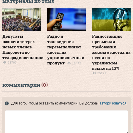
материалы по теме
Депутаты
Радио и
Радиостанции
назначили трех
телевидение
превысили
новых членов
перевыполняют
требования
Нацсовета по
квоты на
закона о квотах на
телерадиовещанию
украиноязычный
песни на
23762
продукт
украинском
16472
языке на 13%
25191
комментарии
(0)
Для того, чтобы оставить комментарий, Вы должны
авторизоваться
.