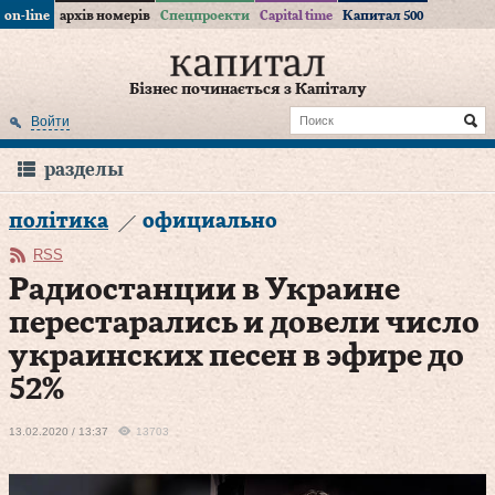
on-line
архів номерів
Спецпроекти
Capital time
Капитал 500
Бізнес починається з Капіталу
Войти
разделы
політика
официально
RSS
Радиостанции в Украине
перестарались и довели число
украинских песен в эфире до
52%
13.02.2020 / 13:37
13703