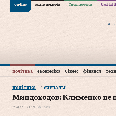
on-line
архів номерів
Спецпроекти
Capital 
В
політика
економіка
бізнес
фінанси
техн
політика
сигналы
Миндоходов: Клименко не 
20.02.2014 / 22:08
13655