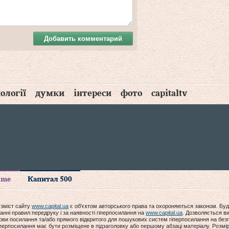
Добавить комментарий
ології
думки
інтереси
фото
capitaltv
time
Капитал 500
 зміст сайту
www.capital.ua
є об'єктом авторського права та охороняються законом. Буд
анні правил передруку і за наявності гіперпосилання на
www.capital.ua
. Дозволяється ви
мови посилання та/або прямого відкритого для пошукових систем гіперпосилання на без
гіперпосилання має бути розміщене в підзаголовку або першому абзаці матеріалу. Розм