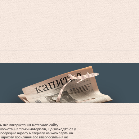
ь-яке використання матеріалів сайту
користання тільки матеріалів, що знаходяться у
посередню адресу матеріалу на www.capital.ua
ір шрифту посилання або гіперпосилання не