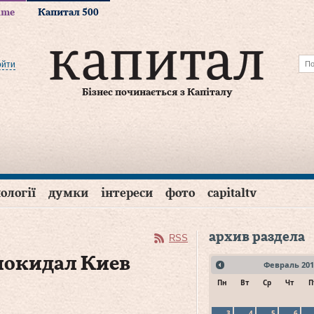
time
Капитал 500
ойти
Бізнес починається з Капіталу
ології
думки
інтереси
фото
capitaltv
архив раздела
RSS
покидал Киев
Февраль
201
Пн
Вт
Ср
Чт
П
3
4
5
6