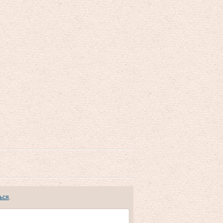
ься
.