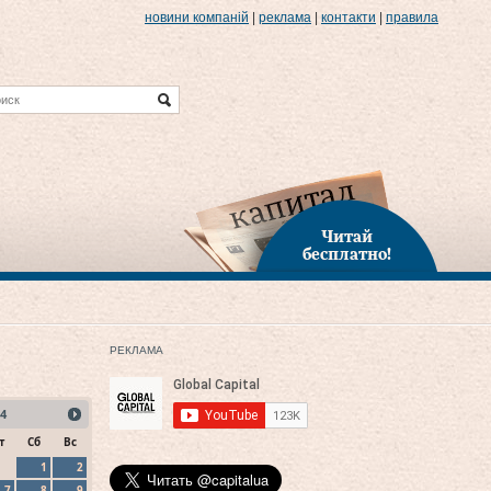
новини компаній
|
реклама
|
контакти
|
правила
Читай
бесплатно!
РЕКЛАМА
4
т
Сб
Вс
1
2
7
8
9