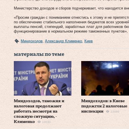
Министерство доходов и сборов подчеркивает, что находится вн
«Просим граждан с пониманием отнестись к этому и не препятст
по обеспечению стабильного наполнения бюджетов всех уровне
выплаты пенсий, стипендий, заработных плат для работников бю
функционирование в нормальном режиме таможенных пунктов»,
Миндоходов
,
Александр Клименко
,
Киев
материалы по теме
Миндоходов, таможня и
Миндоходов: в Киеве
налоговая продолжают
подожгли 2 налоговые
работать несмотря на
инспекции
13486
сложную ситуацию, -
Клименко
10030