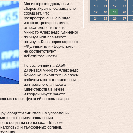
Министерство доходов и
10
11
12
13
сборов Украины официально
17
18
19
20
сообщает, что
распространенные в ряде
24
25
26
27
интернет-ресурсов слухи
относительно того, что
министр Александр Клименко
покинул или планирует
покинуть Киев через аэропорт
«Жуляны» или «Борисполь»,
не соответствуют
действительности.
По состоянию на 20:50
20 января министр Александр
Клименко находится на своем
рабочем месте в помещении
центрального аппарата
Министерства в Киеве
и координирует работу
женных на них функций по реализации
с руководителями главных управлений
ции с состоянием наполнения
ного социального взноса. Во время
налоговых и таможенных органов,
естующих.