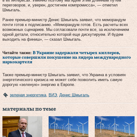
в их интересах. Именно поэтому мы идем этим длинным путем
переговоров, и, уверен, достигнем компромисса», — отметил
Шмыгаль.
Ранее премьер-министр Денис Шмыгаль заявил, что меморандум
почти готов к подписанию. «Меморандум готов. Есть расчеты всех
возможных сценариев. Мы согласовали почти все, за исключением
одной детали, относительно которой еще дискутируем. И будем
выходить на финиш», — сказал Шмыгаль.
Читайте также:
В Украине задержали четырех киллеров,
которые совершили покушение на лидера международного
наркокартеля
Также премьер-министр Шмыгаль заявил, что Украина в условиях
энергетического кризиса не может себе позволить иметь самую
дорогую «зеленую» энергию в Европе.
зеленая энергетика
,
ВИЭ
,
Денис Шмыгаль
материалы по теме