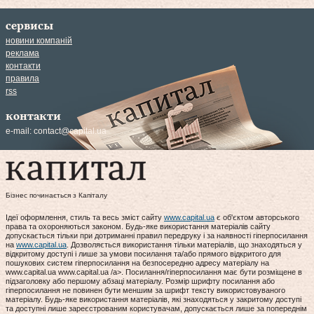
сервисы
новини компаній
реклама
контакти
правила
rss
контакти
e-mail:
contact@capital.ua
Бізнес починається з Капіталу
Ідеї оформлення, стиль та весь зміст сайту
www.capital.ua
є об'єктом авторського
права та охороняються законом. Будь-яке використання матеріалів сайту
допускається тільки при дотриманні правил передруку і за наявності гіперпосилання
на
www.capital.ua
. Дозволяється використання тільки матеріалів, що знаходяться у
відкритому доступі і лише за умови посилання та/або прямого відкритого для
пошукових систем гіперпосилання на безпосередню адресу матеріалу на
www.capital.ua www.capital.ua /a>. Посилання/гіперпосилання має бути розміщене в
підзаголовку або першому абзаці матеріалу. Розмір шрифту посилання або
гіперпосилання не повинен бути меншим за шрифт тексту використовуваного
матеріалу. Будь-яке використання матеріалів, які знаходяться у закритому доступі
та доступні лише зареєстрованим користувачам, допускається лише за попереднім