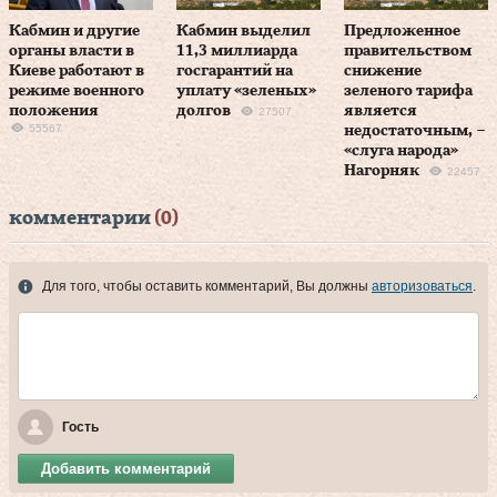
Кабмин и другие
Кабмин выделил
Предложенное
органы власти в
11,3 миллиарда
правительством
Киеве работают в
госгарантий на
снижение
режиме военного
уплату «зеленых»
зеленого тарифа
положения
долгов
является
27507
55567
недостаточным, –
«слуга народа»
Нагорняк
22457
комментарии
(0)
Для того, чтобы оставить комментарий, Вы должны
авторизоваться
.
Гость
Добавить комментарий