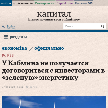
on-line
архів номерів
Спецпроекти
Capital time
Капитал 500
Бізнес починається з Капіталу
Войти
разделы
економіка
официально
RSS
У Кабмина не получается
договориться с инвесторами в
«зеленую» энергетику
27.05.2020 / 11:32
12796