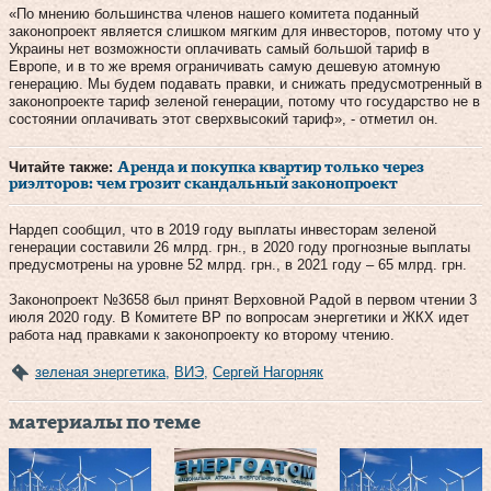
«По мнению большинства членов нашего комитета поданный
законопроект является слишком мягким для инвесторов, потому что у
Украины нет возможности оплачивать самый большой тариф в
Европе, и в то же время ограничивать самую дешевую атомную
генерацию. Мы будем подавать правки, и снижать предусмотренный в
законопроекте тариф зеленой генерации, потому что государство не в
состоянии оплачивать этот сверхвысокий тариф», - отметил он.
Читайте также:
Аренда и покупка квартир только через
риэлторов: чем грозит скандальный законопроект
Нардеп сообщил, что в 2019 году выплаты инвесторам зеленой
генерации составили 26 млрд. грн., в 2020 году прогнозные выплаты
предусмотрены на уровне 52 млрд. грн., в 2021 году – 65 млрд. грн.
Законопроект №3658 был принят Верховной Радой в первом чтении 3
июля 2020 году. В Комитете ВР по вопросам энергетики и ЖКХ идет
работа над правками к законопроекту ко второму чтению.
зеленая энергетика
,
ВИЭ
,
Сергей Нагорняк
материалы по теме