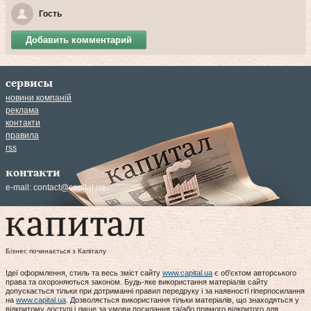
Гость
Добавить комментарий
сервисы
новини компаній
реклама
контакти
правила
rss
контакти
e-mail:
contact@capital.ua
Бізнес починається з Капіталу
Ідеї оформлення, стиль та весь зміст сайту
www.capital.ua
є об'єктом авторського
права та охороняються законом. Будь-яке використання матеріалів сайту
допускається тільки при дотриманні правил передруку і за наявності гіперпосилання
на
www.capital.ua
. Дозволяється використання тільки матеріалів, що знаходяться у
відкритому доступі і лише за умови посилання та/або прямого відкритого для