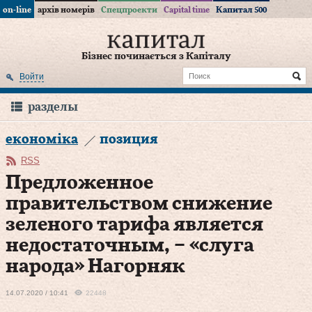
on-line
архів номерів
Спецпроекти
Capital time
Капитал 500
Бізнес починається з Капіталу
Войти
разделы
економіка
позиция
RSS
Предложенное
правительством снижение
зеленого тарифа является
недостаточным, – «слуга
народа» Нагорняк
14.07.2020 / 10:41
22448