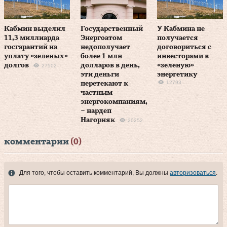
Кабмин выделил
Государственный
У Кабмина не
11,3 миллиарда
Энергоатом
получается
госгарантий на
недополучает
договориться с
уплату «зеленых»
более 1 млн
инвесторами в
долгов
долларов в день,
«зеленую»
27502
эти деньги
энергетику
12793
перетекают к
частным
энергокомпаниям,
– нардеп
Нагорняк
20252
комментарии
(0)
Для того, чтобы оставить комментарий, Вы должны
авторизоваться
.