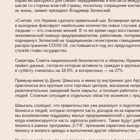
Карантин выходного дня снизил передвижение и контакты между
шагом со стороны властей страны, поскольку сокращение конта
их жизнь, заявил президент Владимир Зеленский.
«Считаю, что Украина сделала правильный шаг. Всемирная орга
в выходные фиксируют наибольшее количество новых случаев з
людьми — это спасение жизней. В то же время надо восстанови
экономической помощи предпринимателям, работникам, потеря
подчеркнул Зеленский на традиционном селекторном совещании
распространения COVID-19, состоявшегося под его председател
служба главы государства.
Секретарь Совета национальной безопасности и обороны Украи
привел данные, согласно которым активность граждан в крупных
в субботу снизилась на 18,5%, в воскресенье — на 27%.
Премьер-министр Денис Шмыгаль и министр внутренних дел Арс
практически все крупные сети торговых центров, магазинов неп
развлекательных заведений были закрыты, а полиция работала
людей. Сложные ситуации в отдельных областях возникли с пр
Шмыгаль сообщил, что правительство уже реализует и подгото
бизнеса и людей, которые потеряли часть доходов из-за каранти
мы возобновляем поддержку малых предпринимателей с детьми,
когда компенсируется часть зарплаты рабочего. Также будут де
бизнеса в рамках программы „5-7-9“, признание карантина выхо
бизнесу в вопросе аренды и выполнении других обязательств», 