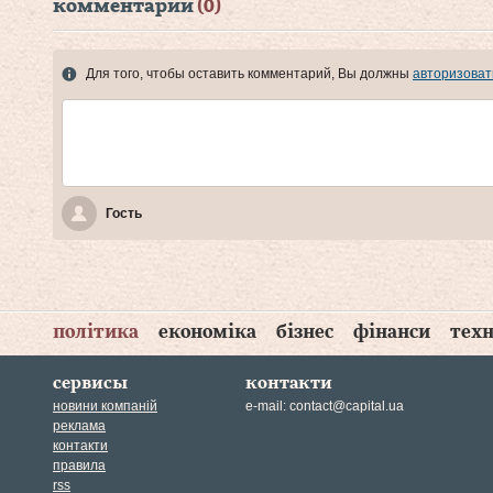
комментарии
(0)
Для того, чтобы оставить комментарий, Вы должны
авторизоват
Гость
політика
економіка
бізнес
фінанси
техн
сервисы
контакти
новини компаній
e-mail:
contact@capital.ua
реклама
контакти
правила
rss