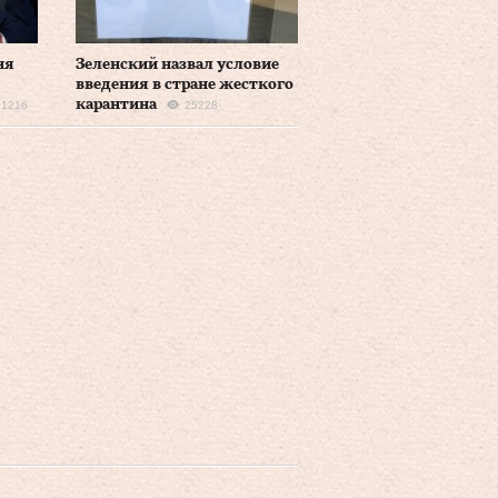
ня
Зеленский назвал условие
введения в стране жесткого
карантина
21216
25228