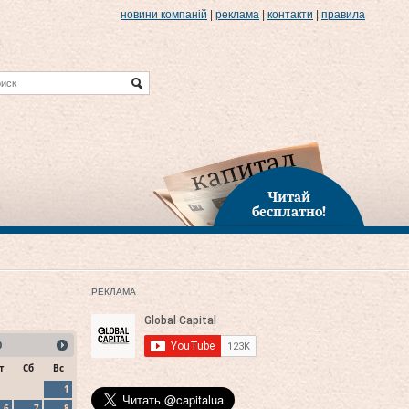
новини компаній
|
реклама
|
контакти
|
правила
Читай
бесплатно!
РЕКЛАМА
0
т
Сб
Вс
1
6
7
8