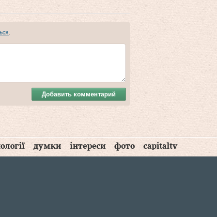
ься
.
Добавить комментарий
ології
думки
інтереси
фото
capitaltv