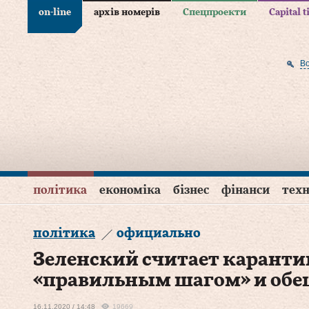
on-line
архів номерів
Спецпроекти
Capital 
В
політика
економіка
бізнес
фінанси
техн
політика
официально
Зеленский считает каранти
«правильным шагом» и обе
16.11.2020 / 14:48
19669