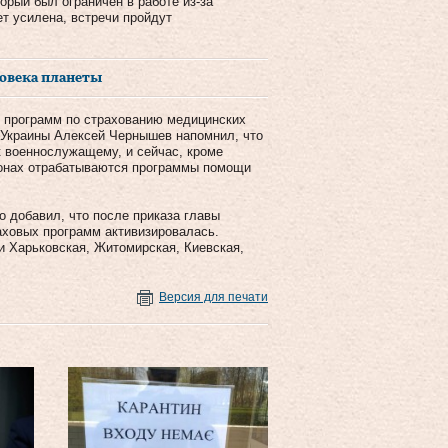
орый был ограничен в работе из-за
т усилена, встречи пройдут
ловека планеты
м программ по страхованию медицинских
й Украины Алексей Чернышев напомнил, что
к военнослужащему, и сейчас, кроме
гионах отрабатываются программы помощи
 добавил, что после приказа главы
аховых программ активизировалась.
и Харьковская, Житомирская, Киевская,
Версия для печати