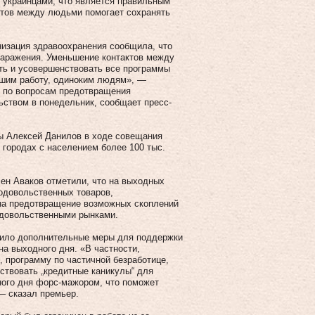
 украинцами, что является правильным
ктов между людьми помогает сохранять
низация здравоохранения сообщила, что
аражения. Уменьшение контактов между
ть и усовершенствовать все программы
вшим работу, одиноким людям», —
 по вопросам предотвращения
ьством в понедельник, сообщает пресс-
ны Алексей Данилов в ходе совещания
 городах с населением более 100 тыс.
ен Аваков отметили, что на выходных
родовольственных товаров,
 на предотвращение возможных скоплений
одовольственными рынками.
вило дополнительные меры для поддержки
на выходного дня. «В частности,
 программу по частичной безработице,
йствовать „кредитные каникулы“ для
дного дня форс-мажором, что поможет
— сказал премьер.