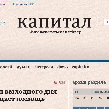
time
Капитал 500
ойти
Бізнес починається з Капіталу
ології
думки
інтереси
фото
capitaltv
архив раздела
RSS
н выходного дня
Ноябрь
202
щает помощь
Пн
Вт
Ср
Чт
П
2
3
4
5