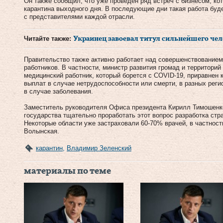
Он также сообщил, что уже проведен ряд встреч с бизнесом, кот
карантина выходного дня. В последующие дни такая работа буде
с представителями каждой отрасли.
Читайте также:
Украинец завоевал титул сильнейшего че
Правительство также активно работает над совершенствование
работников. В частности, министр развития громад и территори
медицинский работник, который борется с COVID-19, приравнен 
выплат в случае нетрудоспособности или смерти, в разных ре
в случае заболевания.
Заместитель руководителя Офиса президента Кирилл Тимошенко
государства тщательно проработать этот вопрос разработка стр
Некоторые области уже застраховали 60-70% врачей, в частност
Волынская.
карантин
,
Владимир Зеленский
материалы по теме