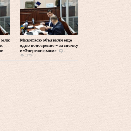
0 млн
Микитасю объявили еще
ии
одно подозрение – за сделку
ии
с «Энергоатомом»
2
11754