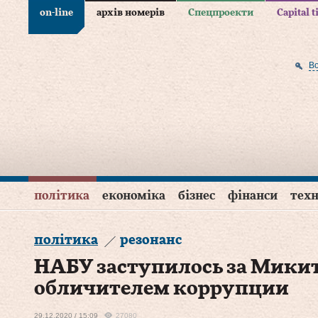
on-line
архів номерів
Спецпроекти
Capital 
В
політика
економіка
бізнес
фінанси
техн
політика
резонанс
НАБУ заступилось за Микита
обличителем коррупции
29.12.2020 / 15:09
27080