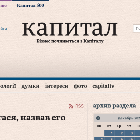
time
Капитал 500
ойти
Бізнес починається з Капіталу
ології
думки
інтереси
фото
capitaltv
архив раздела
RSS
ся, назвав его
Декабрь
202
Пн
Вт
Ср
Чт
П
1
2
3
7
8
9
10