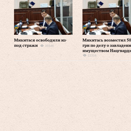
Микитася освободили из-
Микитась возместил 5
под стражи
грн по делу о завладен
35546
имуществом Нацгвард
22316