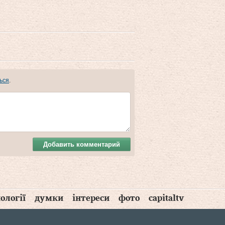
ься
.
Добавить комментарий
ології
думки
інтереси
фото
capitaltv