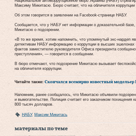
Национальное антикоррупционное бюро Украины (НАБУ) отреагир
Максиму Микитасю. Бюро считает, что на обличителя коррупции 
Об этом говорится в заявлении на Facebook-странице НАБУ.
Сообщается, что у НАБУ нет информации о доказательной базе,
Микитасю о подозрении.
«В то же время, хотим напомнить, что упомянутый экс-нардеп я
детективам НАБУ информацию о коррупции в высших эшелонах 
фактов заместителю руководителя Офиса президента сообщено 
преступления», — говорится в сообщении.
В бюро отмечают, что подозрение Микитасю вызывает беспокой
на обличителя коррупции.
Читайте также:
Скончался всемирно известный модельер 
Напомним, ранее сообщалось, что Микитасю объявили подозрен
и вымогательстве. Полиция считает его заказчиком похищения ки
800 тысяч долларов.
НАБУ
,
Максим Микитась
материалы по теме