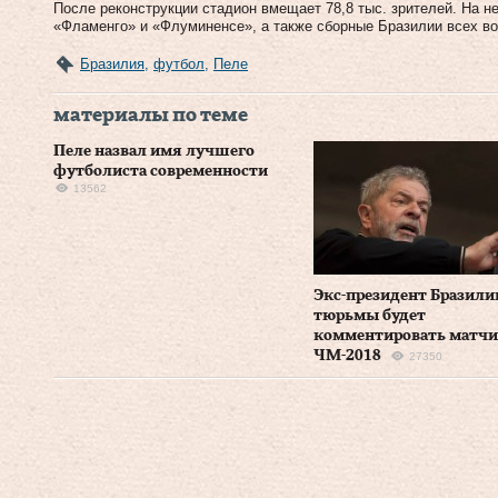
После реконструкции стадион вмещает 78,8 тыс. зрителей. На 
«Фламенго» и «Флуминенсе», а также сборные Бразилии всех во
Бразилия
,
футбол
,
Пеле
материалы по теме
Пеле назвал имя лучшего
футболиста современности
13562
Экс-президент Бразили
тюрьмы будет
комментировать матчи
ЧМ-2018
27350