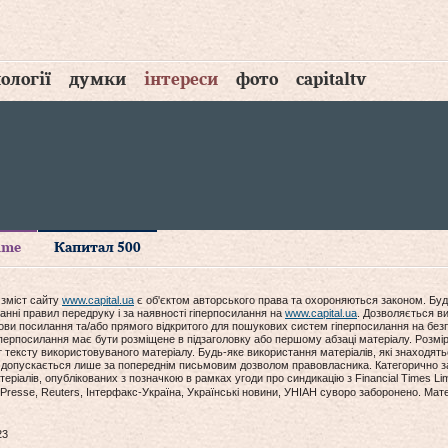
ології
думки
інтереси
фото
capitaltv
time
Капитал 500
 зміст сайту
www.capital.ua
є об'єктом авторського права та охороняються законом. Буд
анні правил передруку і за наявності гіперпосилання на
www.capital.ua
. Дозволяється ви
мови посилання та/або прямого відкритого для пошукових систем гіперпосилання на без
гіперпосилання має бути розміщене в підзаголовку або першому абзаці матеріалу. Розм
ексту використовуваного матеріалу. Будь-яке використання матеріалів, які знаходять
допускається лише за попереднім письмовим дозволом правовласника. Категорично за
еріалів, опублікованих з позначкою в рамках угоди про синдикацію з Financial Times Lim
Presse, Reuters, Інтерфакс-Україна, Українські новини, УНІАН суворо заборонено. Мат
23