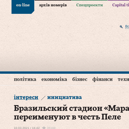
on-line
архів номерів
Спецпроекти
Capital 
В
політика
економіка
бізнес
фінанси
техн
інтереси
инициатива
Бразильский стадион «Мар
переименуют в честь Пеле
10.03.2021 / 16:42
35198