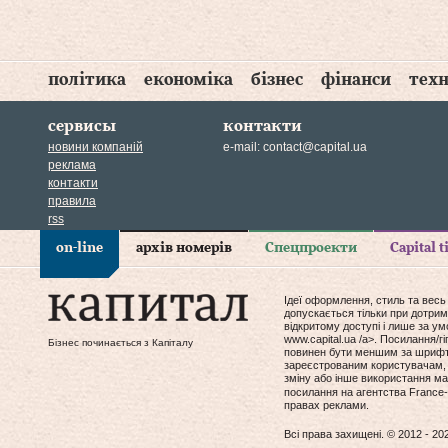
політика
економіка
бізнес
фінанси
техн
сервисы
контакти
новини компаній
e-mail:
contact@capital.ua
реклама
контакти
правила
rss
on-line
архів номерів
Спецпроекти
Capital 
Ідеї оформлення, стиль та весь
допускається тільки при дотрим
відкритому доступі і лише за у
www.capital.ua /a>. Посилання/
Бізнес починається з Капіталу
повинен бути меншим за шрифт т
зареєстрованим користувачам, 
зміну або інше використання мат
посилання на агентства France-
правах реклами.
Всі права захищені. © 2012 - 20