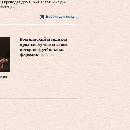
нем проводят домашние встречи клубы
зрастов.
Версия для печати
Бразильский мундиаль
признан лучшим за всю
историю футбольных
форумов
49879
и из