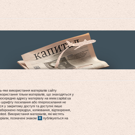
ь-яке використання матеріалів сайту
користання тільки матеріалів, що знаходяться у
посередню адресу матеріалу на www.capital.ua
ір шрифту посилання або гіперпосилання не
ся у закритому доступі та доступні лише
боронено передрук, копіювання, відтворення,
ited. Використання матеріалів, які містять
еріали, позначені знаком
публікуються на