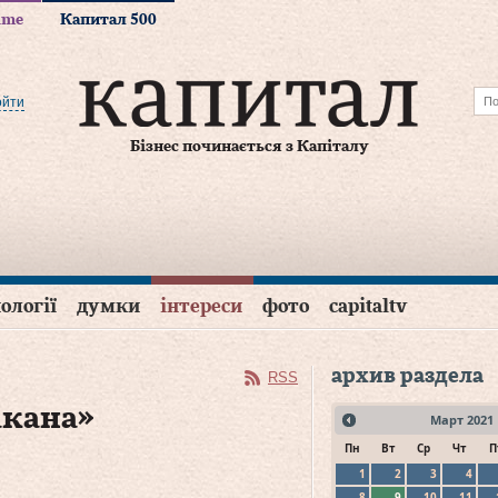
time
Капитал 500
ойти
Бізнес починається з Капіталу
ології
думки
інтереси
фото
capitaltv
архив раздела
RSS
акана»
Март
2021
Пн
Вт
Ср
Чт
П
1
2
3
4
8
9
10
11