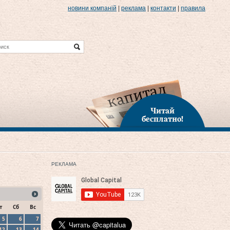
новини компаній
|
реклама
|
контакти
|
правила
Читай
бесплатно!
РЕКЛАМА
т
Сб
Вс
5
6
7
12
13
14