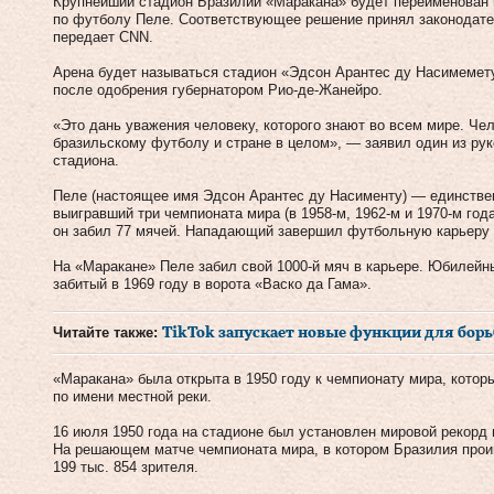
Крупнейший стадион Бразилии «Маракана» будет переименован в
по футболу Пеле. Соответствующее решение принял законодате
передает CNN.
Арена будет называться стадион «Эдсон Арантес ду Насимемет
после одобрения губернатором Рио-де-Жанейро.
«Это дань уважения человеку, которого знают во всем мире. Че
бразильскому футболу и стране в целом», — заявил один из ру
стадиона.
Пеле (настоящее имя Эдсон Арантес ду Насименту) — единстве
выигравший три чемпионата мира (в 1958-м, 1962-м и 1970-м год
он забил 77 мячей. Нападающий завершил футбольную карьеру в
На «Маракане» Пеле забил свой 1000-й мяч в карьере. Юбилейны
забитый в 1969 году в ворота «Васко да Гама».
Читайте также:
TikTok запускает новые функции для бор
«Маракана» была открыта в 1950 году к чемпионату мира, котор
по имени местной реки.
16 июля 1950 года на стадионе был установлен мировой рекор
На решающем матче чемпионата мира, в котором Бразилия проиг
199 тыс. 854 зрителя.