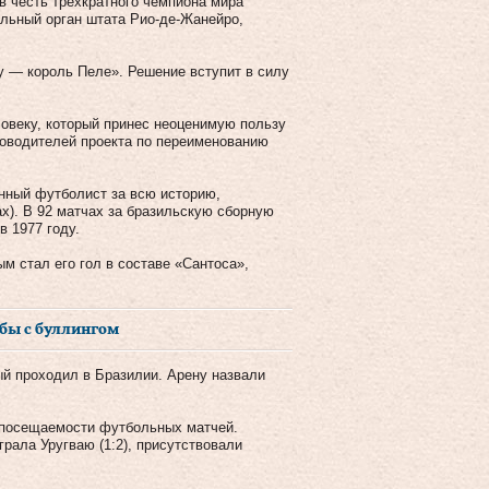
 честь трехкратного чемпиона мира
льный орган штата Рио-де-Жанейро,
у — король Пеле». Решение вступит в силу
ловеку, который принес неоценимую пользу
ководителей проекта по переименованию
нный футболист за всю историю,
ах). В 92 матчах за бразильскую сборную
 1977 году.
м стал его гол в составе «Сантоса»,
ьбы с буллингом
ый проходил в Бразилии. Арену назвали
д посещаемости футбольных матчей.
рала Уругваю (1:2), присутствовали