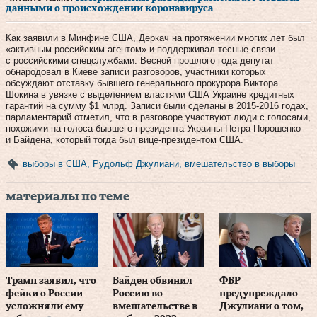
данными о происхождении коронавируса
Как заявили в Минфине США, Деркач на протяжении многих лет был
«активным российским агентом» и поддерживал тесные связи
с российскими спецслужбами. Весной прошлого года депутат
обнародовал в Киеве записи разговоров, участники которых
обсуждают отставку бывшего генерального прокурора Виктора
Шокина в увязке с выделением властями США Украине кредитных
гарантий на сумму $1 млрд. Записи были сделаны в 2015-2016 годах,
парламентарий отметил, что в разговоре участвуют люди с голосами,
похожими на голоса бывшего президента Украины Петра Порошенко
и Байдена, который тогда был вице-президентом США.
выборы в США
,
Рудольф Джулиани
,
вмешательство в выборы
материалы по теме
Трамп заявил, что
Байден обвинил
ФБР
фейки о России
Россию во
предупреждало
усложняли ему
вмешательстве в
Джулиани о том,