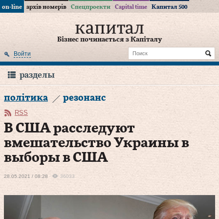
on-line
архів номерів
Спецпроекти
Capital time
Капитал 500
Бізнес починається з Капіталу
Войти
разделы
політика
резонанс
RSS
В США расследуют
вмешательство Украины в
выборы в США
28.05.2021 / 08:28
36033