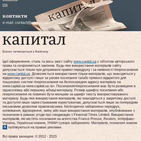
rss
контакти
e-mail:
contact@capital.ua
Бізнес починається з Капіталу
Ідеї оформлення, стиль та весь зміст сайту
www.capital.ua
є об'єктом авторського
права та охороняються законом. Будь-яке використання матеріалів сайту
допускається тільки при дотриманні правил передруку і за наявності гіперпосилання
на
www.capital.ua
. Дозволяється використання тільки матеріалів, що знаходяться у
відкритому доступі і лише за умови посилання та/або прямого відкритого для
пошукових систем гіперпосилання на безпосередню адресу матеріалу на
www.capital.ua www.capital.ua /a>. Посилання/гіперпосилання має бути розміщене в
підзаголовку або першому абзаці матеріалу. Розмір шрифту посилання або
гіперпосилання не повинен бути меншим за шрифт тексту використовуваного
матеріалу. Будь-яке використання матеріалів, які знаходяться у закритому доступі
та доступні лише зареєстрованим користувачам, допускається лише за попереднім
письмовим дозволом правовласника. Категорично заборонено передрук,
копіювання, відтворення, зміну або інше використання матеріалів, опублікованих з
позначкою в рамках угоди про синдикацію з Financial Times Limited. Використання
матеріалів, які містять посилання на агентства France-Presse, Reuters, Інтерфакс-
Україна, Українські новини, УНІАН суворо заборонено. Матеріали, позначені знаком
публікуються на правах реклами.
Всі права захищені. © 2012 - 2023