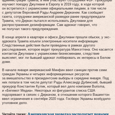
администрации Трампа, в нем участвуют сотрудники ФБР. Прокуроры
изучают поездку Джулиани в Европу в 2019 году, в ходе которой
он встретился с украинскими официальными лицами, в том числе
с депутатом Верховной Рады Андреем Деркачем. Как сообщает
газета, сотрудники американской разведки ранее предупреждали
Трампа, что Деркач пытался использовать Джулиани для
распространения дезинформации. Сам адвокат говорил, что
не получал такого предупреждения.
В конце апреля в квартире и офисе Джулиани прошли обыски, у экс-
адвоката Трампа изъяли электронные носители информации.
Следственные действия были проведены в рамках другого
расследования, которое ведет прокуратура Манхэттена. Оно касается
контактов Джулиани с украинскими бизнесменами, следствие
выясняет, мог ли бывший адвокат лоббировать их интересы в Белом
доме.
В начале января американский Минфин ввел санкции против семи
граждан Украины и четырех информационных ресурсов
за вмешательство в президентские выборы в середине января. Под
них попали в том числе депутат Рады Александр Дубинский, бывший
прокурор Константин Кулик, который вел дело компании Burisma,
и «Бегемот Медиа». Некоторых из фигурантов списка США
подозревают в связях с Деркачом, в отношении которого Вашингтон
ввел ограничения в сентябре 2020 года. Госбюро Украины возбудило
уголовное дело.
Читайте также:
Американская разведка располагает новыми