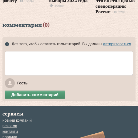
работу
выборы 2022 года
что он стал целью
69594
40669
спецоперации
России
22040
комментарии
(0)
Для того, чтобы оставить комментарий, Вы должны
авторизоваться
.
Гость
Добавить комментарий
сервисы
новини компаній
реклама
контакти
правила