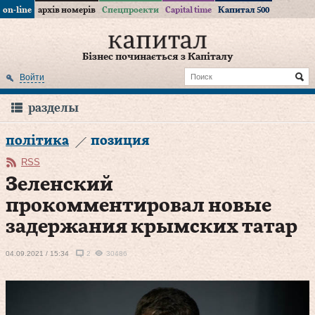
on-line
архів номерів
Спецпроекти
Capital time
Капитал 500
Бізнес починається з Капіталу
Войти
разделы
політика
позиция
RSS
Зеленский
прокомментировал новые
задержания крымских татар
04.09.2021 / 15:34
2
30486