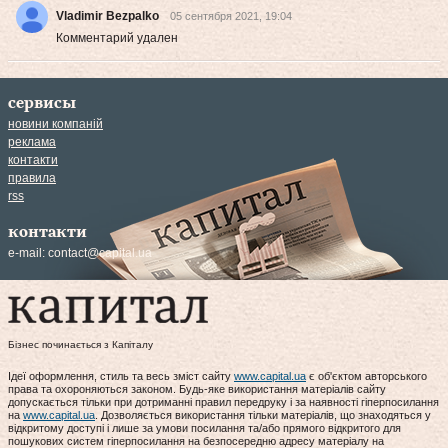
Vladimir Bezpalko
05 сентября 2021, 19:04
Комментарий удален
сервисы
новини компаній
реклама
контакти
правила
rss
контакти
e-mail:
contact@capital.ua
Бізнес починається з Капіталу
Ідеї оформлення, стиль та весь зміст сайту
www.capital.ua
є об'єктом авторського
права та охороняються законом. Будь-яке використання матеріалів сайту
допускається тільки при дотриманні правил передруку і за наявності гіперпосилання
на
www.capital.ua
. Дозволяється використання тільки матеріалів, що знаходяться у
відкритому доступі і лише за умови посилання та/або прямого відкритого для
пошукових систем гіперпосилання на безпосередню адресу матеріалу на