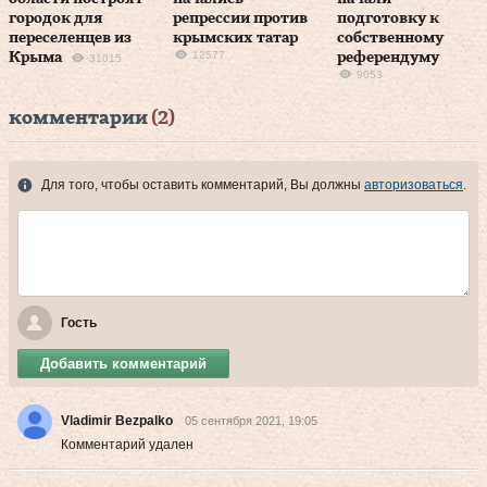
городок для
репрессии против
подготовку к
переселенцев из
крымских татар
собственному
12577
Крыма
референдуму
31015
9053
комментарии
(2)
Для того, чтобы оставить комментарий, Вы должны
авторизоваться
.
Гость
Добавить комментарий
Vladimir Bezpalko
05 сентября 2021, 19:05
Комментарий удален