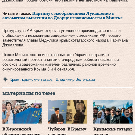
Джелялова прошли обыски, его увезли в неизвестном направлении.
Читайте также:
Картину с изображением Лукашенко с
автоматом вывесили во Дворце независимости в Минске
Прокуратура АР Крым открыла уголовное производство в связи
с обысками и незаконным задержанием силовиками РФ первого
заместителя главы Меджлиса крымскотатарского народа Наримана
Джелялова.
Позже Министерство иностранных дел Украины выразило
решительный протест в связи с очередным рейдом незаконных
обысков и задержаний жителей различных районов временно
оккупированного Крыма 3 и 4 сентября.
Крым
,
крымские татары
,
Владимир Зеленский
материалы по теме
В Херсонской
Чубаров: В Крыму
Крымские татары
области построят
начались
начали