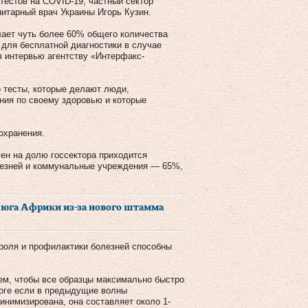
естов на COVID-19, частный сектор
итарный врач Украины Игорь Кузин.
лает чуть более 60% общего количества
для бесплатной диагностики в случае
в интервью агентству «Интерфакс-
о тесты, которые делают люди,
ния по своему здоровью и которые
охранения.
ген на долю госсектора приходится
лезней и коммунальные учреждения — 65%,
з юга Африки из-за нового штамма
троля и профилактики болезней способны
ем, чтобы все образцы максимально быстро
тоге если в предыдущие волны
инимизирована, она составляет около 1-