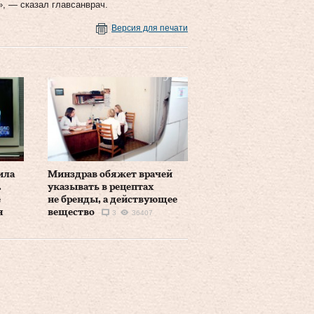
», — сказал главсанврач.
Версия для печати
ила
Минздрав обяжет врачей
.
указывать в рецептах
е
не бренды, а действующее
я
вещество
3
36407