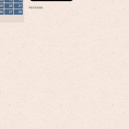
19
20
21
РЕКЛАМА
26
27
28