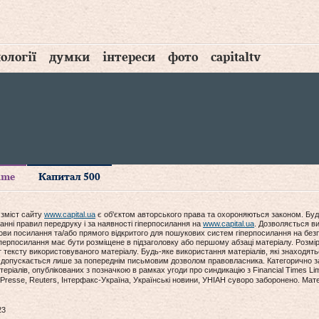
ології
думки
інтереси
фото
capitaltv
time
Капитал 500
 зміст сайту
www.capital.ua
є об'єктом авторського права та охороняються законом. Буд
анні правил передруку і за наявності гіперпосилання на
www.capital.ua
. Дозволяється ви
мови посилання та/або прямого відкритого для пошукових систем гіперпосилання на без
гіперпосилання має бути розміщене в підзаголовку або першому абзаці матеріалу. Розм
ексту використовуваного матеріалу. Будь-яке використання матеріалів, які знаходять
допускається лише за попереднім письмовим дозволом правовласника. Категорично за
еріалів, опублікованих з позначкою в рамках угоди про синдикацію з Financial Times Lim
Presse, Reuters, Інтерфакс-Україна, Українські новини, УНІАН суворо заборонено. Мат
23