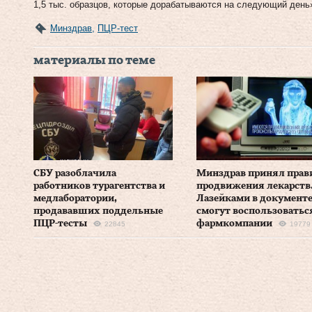
1,5 тыс. образцов, которые дорабатываются на следующий день
Минздрав
,
ПЦР-тест
материалы по теме
СБУ разоблачила
Минздрав принял прав
работников турагентства и
продвижения лекарств
медлаборатории,
Лазейками в документ
продававших поддельные
смогут воспользоватьс
ПЦР-тесты
фармкомпании
22845
19779