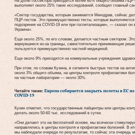
На долю госсектора приходится более 60% общего объема ПЦР-т
выполняет около 25% таких исследований, сообщил главный сан
«Сектор государства, которым занимается Минздрав, сейчас де
ПЦР-тестов. Это преимущественно тесты, которые выполняются 
подозрения на COVID-19 или при госпитализации», — сказал он 
Украина».
Еще около 25%, по его словам, делается частным сектором. Эт
вернувшиеся из-за границы, самостоятельно принимающие реше
пользуются преимущественно частной медициной.
Еще около 9% приходится на коммунальные учреждения здраво
При этом, по словам Кузина, в сегменте быстрых тестов на анти
около 3% общего объема, на центры контроля профилактики бо
на частные лаборатории — около 30%.
Читайте также:
Европа собирается закрыть полеты в ЕС и
COVID-19
Кузин отметил, что государственные лабцентры или центры кон
делать около 50-60 тыс. исследований в сутки.
«Они делают это на бесплатной основе, мы всячески стимулиру
направлялись в центры контроля и профилактики болезней. В и
мы наблюдали очереди по результатам, то сейчас эта очередь м