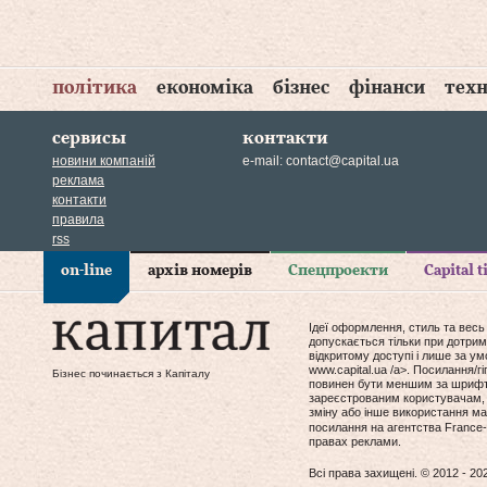
політика
економіка
бізнес
фінанси
техн
сервисы
контакти
новини компаній
e-mail:
contact@capital.ua
реклама
контакти
правила
rss
on-line
архів номерів
Спецпроекти
Capital 
Ідеї оформлення, стиль та весь
допускається тільки при дотрим
відкритому доступі і лише за у
www.capital.ua /a>. Посилання/
Бізнес починається з Капіталу
повинен бути меншим за шрифт т
зареєстрованим користувачам, 
зміну або інше використання мат
посилання на агентства France-
правах реклами.
Всі права захищені. © 2012 - 20