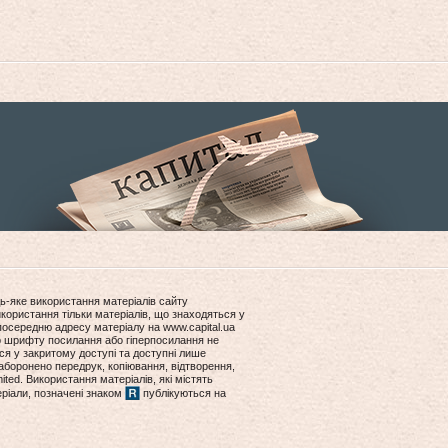
ь-яке використання матеріалів сайту
користання тільки матеріалів, що знаходяться у
посередню адресу матеріалу на www.capital.ua
ір шрифту посилання або гіперпосилання не
ся у закритому доступі та доступні лише
боронено передрук, копіювання, відтворення,
ited. Використання матеріалів, які містять
еріали, позначені знаком
публікуються на