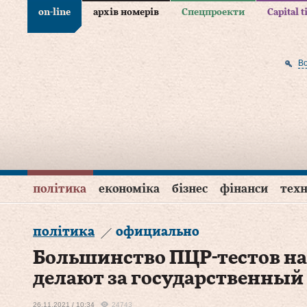
on-line
архів номерів
Спецпроекти
Capital 
В
політика
економіка
бізнес
фінанси
техн
політика
официально
Большинство ПЦР-тестов на
делают за государственный
26.11.2021 / 10:34
24743