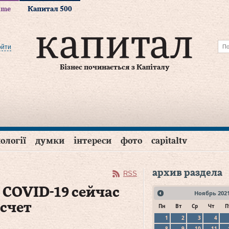
time
Капитал 500
ойти
Бізнес починається з Капіталу
ології
думки
інтереси
фото
capitaltv
архив раздела
RSS
 COVID-19 сейчас
Ноябрь
202
 счет
Пн
Вт
Ср
Чт
П
1
2
3
4
8
9
10
11