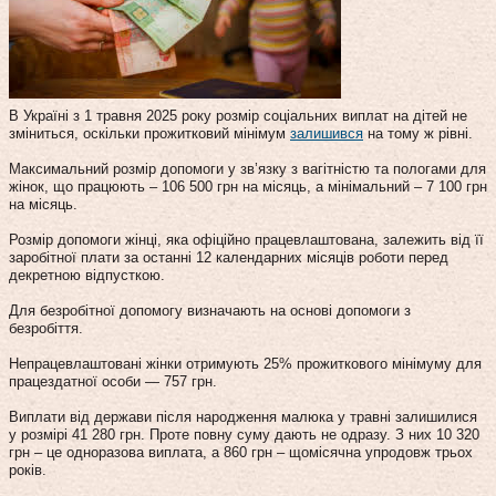
В Україні з 1 травня 2025 року розмір соціальних виплат на дітей не
зміниться, оскільки прожитковий мінімум
залишився
на тому ж рівні.
Максимальний розмір допомоги у зв’язку з вагітністю та пологами для
жінок, що працюють – 106 500 грн на місяць, а мінімальний – 7 100 грн
на місяць.
Розмір допомоги жінці, яка офіційно працевлаштована, залежить від її
заробітної плати за останні 12 календарних місяців роботи перед
декретною відпусткою.
Для безробітної допомогу визначають на основі допомоги з
безробіття.
Непрацевлаштовані жінки отримують 25% прожиткового мінімуму для
працездатної особи — 757 грн.
Виплати від держави після народження малюка у травні залишилися
у розмірі 41 280 грн. Проте повну суму дають не одразу. З них 10 320
грн – це одноразова виплата, а 860 грн – щомісячна упродовж трьох
років.