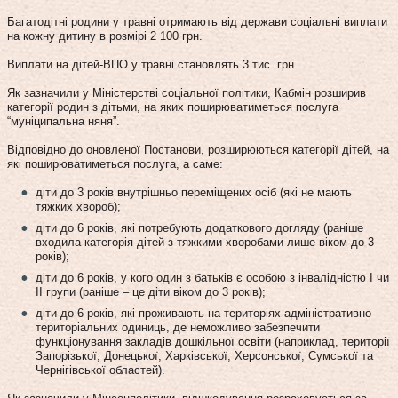
Багатодітні родини у травні отримають від держави соціальні виплати
на кожну дитину в розмірі 2 100 грн.
Виплати на дітей-ВПО у травні становлять 3 тис. грн.
Як зазначили у Міністерстві соціальної політики, Кабмін розширив
категорії родин з дітьми, на яких поширюватиметься послуга
“муніципальна няня”.
Відповідно до оновленої Постанови, розширюються категорії дітей, на
які поширюватиметься послуга, а саме:
діти до 3 років внутрішньо переміщених осіб (які не мають
тяжких хвороб);
діти до 6 років, які потребують додаткового догляду (раніше
входила категорія дітей з тяжкими хворобами лише віком до 3
років);
діти до 6 років, у кого один з батьків є особою з інвалідністю I чи
II групи (раніше – це діти віком до 3 років);
діти до 6 років, які проживають на територіях адміністративно-
територіальних одиниць, де неможливо забезпечити
функціонування закладів дошкільної освіти (наприклад, території
Запорізької, Донецької, Харківської, Херсонської, Сумської та
Чернігівської областей).