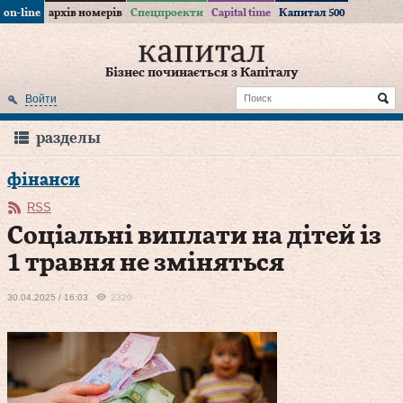
on-line
архів номерів
Спецпроекти
Capital time
Капитал 500
Бізнес починається з Капіталу
Войти
разделы
фінанси
RSS
Соціальні виплати на дітей із
1 травня не зміняться
30.04.2025 / 16:03
2320