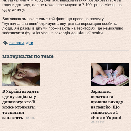
Як зазначили у Мінсоцполітики, відшкодування розраховується за
години догляду, але не може перевищувати 7 100 грн на місяць на
одну дитину.
Важливою зміною є саме той факт, що право на послугу
“муніципальна няня” отримують внутрішньо переміщені особи та
люди, які разом із дітьми проживають на територіях, де неможливо
забезпечити функціонування закладів дошкільної освіти.
виплати
,
діти
материалы по теме
В Україні вводять
Зарплати,
єдину соціальну
податки та
допомогу: хто її
правила виходу
може отримати,
на пенсію. Що
та скільки
зміниться з 1
заплатять
січня в Україні
5873
38332