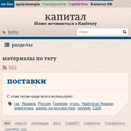
on-line
архів номерів
Спецпроекти
Capital time
Капитал 500
Бізнес починається з Капіталу
Войти
разделы
материалы по тегу
RSS
поставки
С этим тегом чаще всего используют:
газ
,
Украина
,
Россия
,
Газпром
,
уголь
,
Нафтогаз України
,
энергетика
,
кризис на юго-востоке
,
оружие
,
США
все
новости
публикации
фото
CapitalTV
Capital time
Спецпроекты
capital500_type