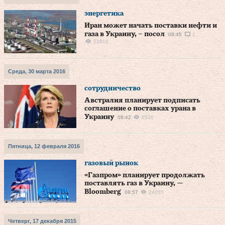
энергетика
Иран может начать поставки нефти и
газа в Украину, – посол
08:45
1
22916
Среда, 30 марта 2016
сотрудничество
Австралия планирует подписать
соглашение о поставках урана в
Украину
08:42
8516
Пятница, 12 февраля 2016
газовый рынок
«Газпром» планирует продолжать
поставлять газ в Украину, —
Bloomberg
08:57
24055
Четверг, 17 декабря 2015