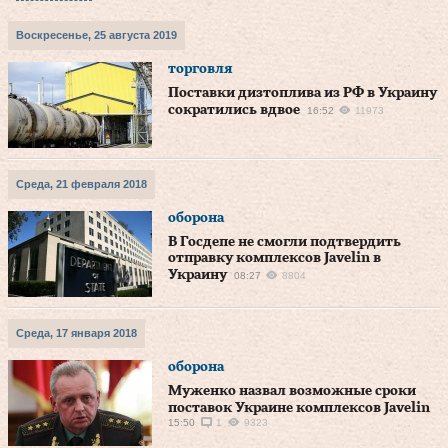
Воскресенье, 25 августа 2019
торговля
Поставки дизтоплива из РФ в Украину
сократились вдвое
16:52
11973
Среда, 21 февраля 2018
оборона
В Госдепе не смогли подтвердить
отправку комплексов Javelin в
Украину
08:27
8804
Среда, 17 января 2018
оборона
Муженко назвал возможные сроки
поставок Украине комплексов Javelin
15:50
1
9323