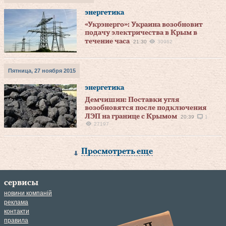
энергетика
«Укрэнерго»: Украина возобновит
подачу электричества в Крым в
течение часа
21:30
30962
Пятница, 27 ноября 2015
энергетика
Демчишин: Поставки угля
возобновятся после подключения
ЛЭП на границе с Крымом
20:39
1
27197
Просмотреть еще
сервисы
новини компаній
реклама
контакти
правила