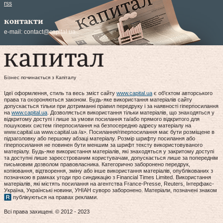
rss
контакти
e-mail:
contact@capital.ua
Бізнес починається з Капіталу
Ідеї оформлення, стиль та весь зміст сайту
www.capital.ua
є об'єктом авторського
права та охороняються законом. Будь-яке використання матеріалів сайту
допускається тільки при дотриманні правил передруку і за наявності гіперпосилання
на
www.capital.ua
. Дозволяється використання тільки матеріалів, що знаходяться у
відкритому доступі і лише за умови посилання та/або прямого відкритого для
пошукових систем гіперпосилання на безпосередню адресу матеріалу на
www.capital.ua www.capital.ua /a>. Посилання/гіперпосилання має бути розміщене в
підзаголовку або першому абзаці матеріалу. Розмір шрифту посилання або
гіперпосилання не повинен бути меншим за шрифт тексту використовуваного
матеріалу. Будь-яке використання матеріалів, які знаходяться у закритому доступі
та доступні лише зареєстрованим користувачам, допускається лише за попереднім
письмовим дозволом правовласника. Категорично заборонено передрук,
копіювання, відтворення, зміну або інше використання матеріалів, опублікованих з
позначкою в рамках угоди про синдикацію з Financial Times Limited. Використання
матеріалів, які містять посилання на агентства France-Presse, Reuters, Інтерфакс-
Україна, Українські новини, УНІАН суворо заборонено. Матеріали, позначені знаком
публікуються на правах реклами.
Всі права захищені. © 2012 - 2023