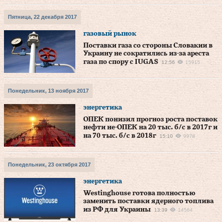
Пятница, 22 декабря 2017
газовый рынок
Поставки газа со стороны Словакии в
Украину не сократились из-за ареста
газа по спору с IUGAS
12:56
15915
Понедельник, 13 ноября 2017
энергетика
ОПЕК понизил прогноз роста поставок
нефти не-ОПЕК на 20 тыс. б/с в 2017г и
на 70 тыс. б/с в 2018г
15:10
9978
Понедельник, 23 октября 2017
энергетика
Westinghouse готова полностью
заменить поставки ядерного топлива
из РФ для Украины
13:39
14564