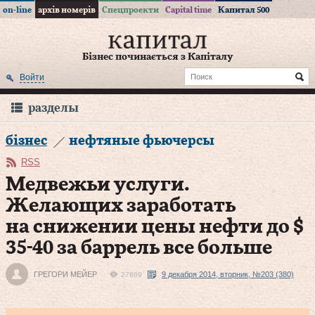
on-line
архів номерів
Спецпроекти
Capital time
Капитал 500
Бізнес починається з Капіталу
Войти
разделы
бізнес
нефтяные фьючерсы
RSS
Медвежьи услуги.
Желающих заработать
на снижении цены нефти до $
35‑40 за баррель все больше
ГРЕГОРИ МЕЙЕР
9 декабря 2014, вторник, №203 (380)
27869