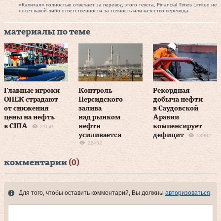
«Капитал» полностью отвечает за перевод этого текста, Financial Times Limited не
несет какой-либо ответственности за точность или качество перевода.
материалы по теме
Главные игроки
Контроль
Рекордная
ОПЕК страдают
Персидского
добыча нефти
от снижения
залива
в Саудовской
цены на нефть
над рынком
Аравии
в США
нефти
компенсирует
21649
усиливается
дефицит
18902
22432
комментарии
(0)
Для того, чтобы оставить комментарий, Вы должны
авторизоваться
.