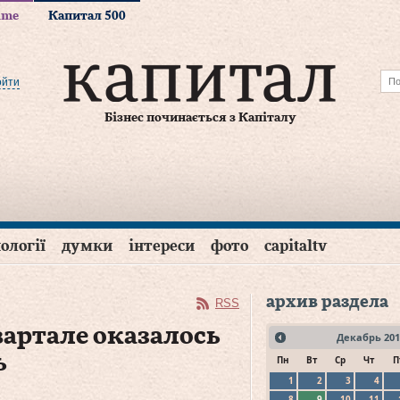
time
Капитал 500
ойти
Бізнес починається з Капіталу
ології
думки
інтереси
фото
capitaltv
архив раздела
RSS
артале оказалось
Декабрь
201
ь
Пн
Вт
Ср
Чт
П
1
2
3
4
8
9
10
11