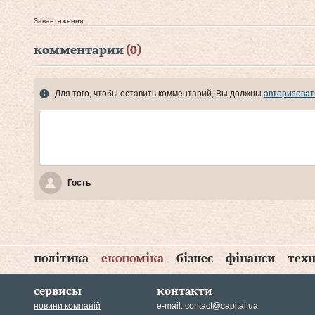
Завантаження...
комментарии
(0)
Для того, чтобы оставить комментарий, Вы должны
авторизоват
Гость
політика
економіка
бізнес
фінанси
техн
сервисы
контакти
новини компаній
e-mail:
contact@capital.ua