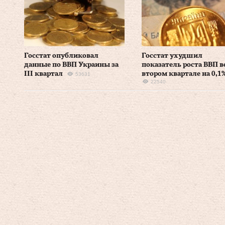
Госстат опубликовал
Госстат ухудшил
данные по ВВП Украины за
показатель роста ВВП в
III квартал
втором квартале на 0,1
53631
22540