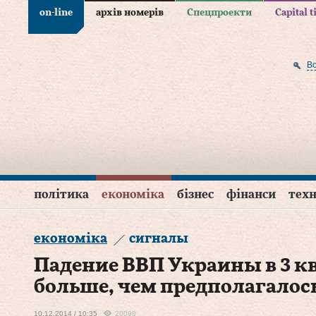
on-line
архів номерів
Спецпроекти
Capital 
В
політика
економіка
бізнес
фінанси
техн
економіка
сигналы
Падение ВВП Украины в 3 кв
больше, чем предполагалос
10.12.2014 / 10:35
20098