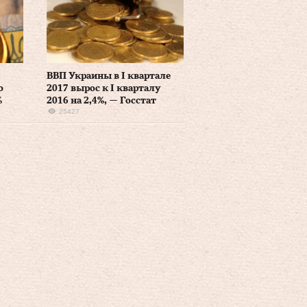
ВВП Украины в I квартале
о
2017 вырос к I кварталу
%
2016 на 2,4%, — Госстат
25427