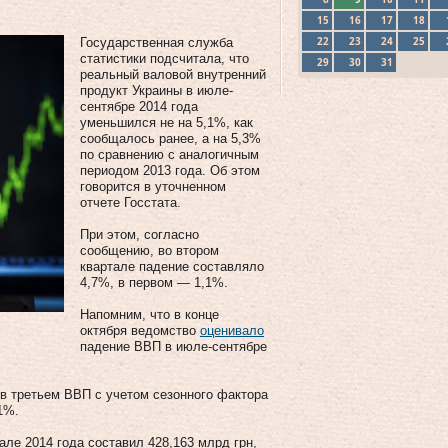
15
16
17
18
22
23
24
25
Государственная служба
статистики подсчитала, что
29
30
31
реальный валовой внутренний
продукт Украины в июле-
сентябре 2014 года
уменьшился не на 5,1%, как
сообщалось ранее, а на 5,3%
по сравнению с аналогичным
периодом 2013 года. Об этом
говорится в уточненном
отчете Госстата.
При этом, согласно
сообщению, во втором
квартале падение составляло
4,7%, в первом — 1,1%.
Напомним, что в конце
октября ведомство
оценивало
падение ВВП в июле-сентябре
 в третьем ВВП с учетом сезонного фактора
1%.
ле 2014 года составил 428,163 млрд грн,