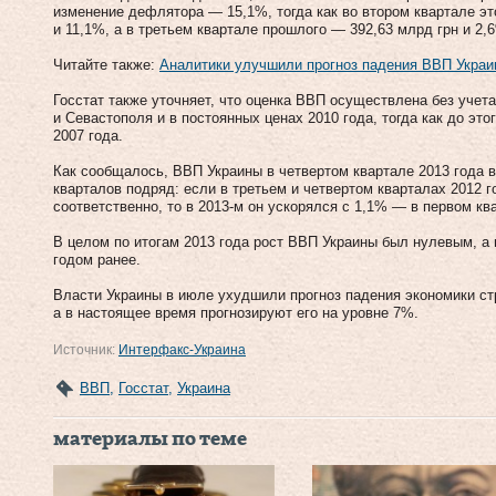
изменение дефлятора — 15,1%, тогда как во втором квартале это
и 11,1%, а в третьем квартале прошлого — 392,63 млрд грн и 2,
Читайте также:
Аналитики улучшили прогноз падения ВВП Укра
Госстат также уточняет, что оценка ВВП осуществлена без учет
и Севастополя и в постоянных ценах 2010 года, тогда как до эт
2007 года.
Как сообщалось, ВВП Украины в четвертом квартале 2013 года в
кварталов подряд: если в третьем и четвертом кварталах 2012 г
соответственно, то в 2013-м он ускорялся с 1,1% — в первом кв
В целом по итогам 2013 года рост ВВП Украины был нулевым, а 
годом ранее.
Власти Украины в июле ухудшили прогноз падения экономики стр
а в настоящее время прогнозируют его на уровне 7%.
Источник:
Интерфакс-Украина
ВВП
,
Госстат
,
Украина
материалы по теме