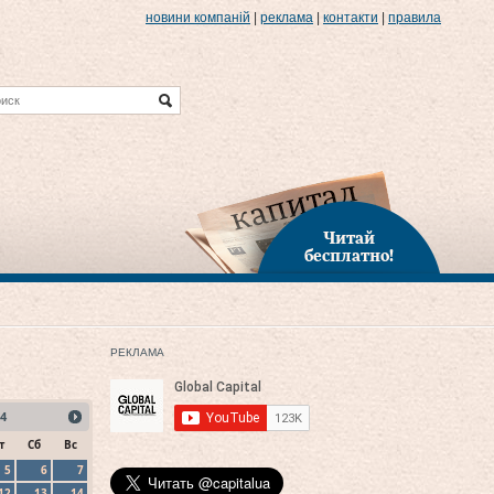
новини компаній
|
реклама
|
контакти
|
правила
Читай
бесплатно!
РЕКЛАМА
4
т
Сб
Вс
5
6
7
12
13
14