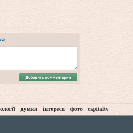
ься
.
Добавить комментарий
ології
думки
інтереси
фото
capitaltv