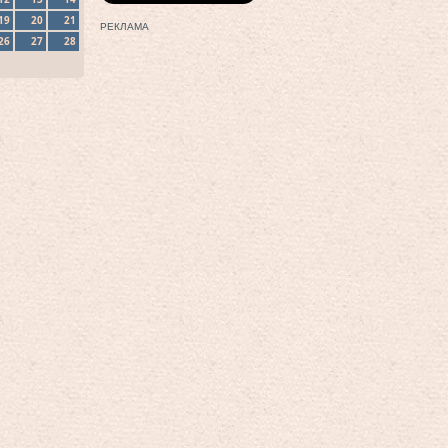
19
20
21
РЕКЛАМА
26
27
28