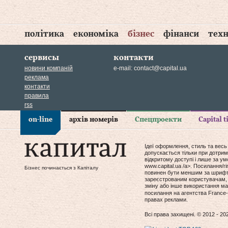
політика
економіка
бізнес
фінанси
техн
сервисы
контакти
новини компаній
e-mail:
contact@capital.ua
реклама
контакти
правила
rss
on-line
архів номерів
Спецпроекти
Capital 
Ідеї оформлення, стиль та весь
допускається тільки при дотрим
відкритому доступі і лише за у
www.capital.ua /a>. Посилання/
Бізнес починається з Капіталу
повинен бути меншим за шрифт т
зареєстрованим користувачам, 
зміну або інше використання мат
посилання на агентства France-
правах реклами.
Всі права захищені. © 2012 - 20