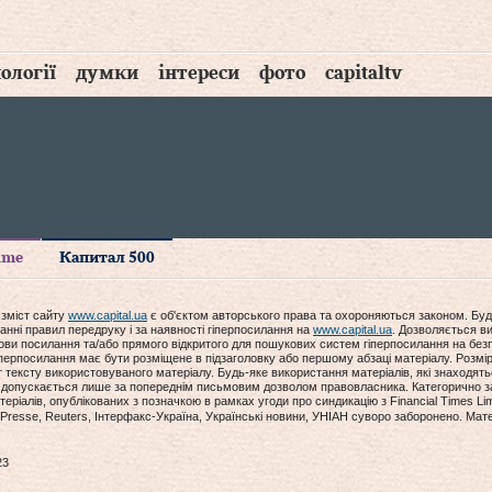
ології
думки
інтереси
фото
capitaltv
time
Капитал 500
 зміст сайту
www.capital.ua
є об'єктом авторського права та охороняються законом. Буд
анні правил передруку і за наявності гіперпосилання на
www.capital.ua
. Дозволяється ви
мови посилання та/або прямого відкритого для пошукових систем гіперпосилання на без
гіперпосилання має бути розміщене в підзаголовку або першому абзаці матеріалу. Розм
ексту використовуваного матеріалу. Будь-яке використання матеріалів, які знаходять
допускається лише за попереднім письмовим дозволом правовласника. Категорично за
еріалів, опублікованих з позначкою в рамках угоди про синдикацію з Financial Times Lim
Presse, Reuters, Інтерфакс-Україна, Українські новини, УНІАН суворо заборонено. Мат
23