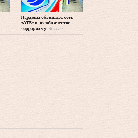
Нардепы обвиняют сеть
«АТБ» в пособничестве
терроризму
44737