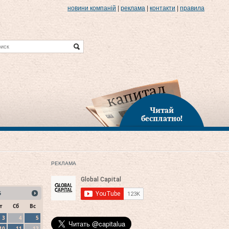
новини компаній
|
реклама
|
контакти
|
правила
Читай
бесплатно!
РЕКЛАМА
5
т
Сб
Вс
3
4
5
10
11
12