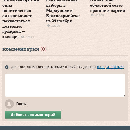
После выборов ни
Рада назначила
В Киевский
одна
выборы в
областной совет
политическая
Мариуполе и
прошли 8 партий
40266
сила не может
Красноармейске
похвастаться
на 29 ноября
22725
доверием
граждан, —
эксперт
22141
комментарии
(0)
Для того, чтобы оставить комментарий, Вы должны
авторизоваться
.
Гость
Добавить комментарий