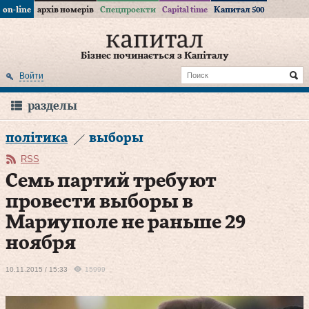
on-line
архів номерів
Спецпроекти
Capital time
Капитал 500
Бізнес починається з Капіталу
Войти
разделы
політика
выборы
RSS
Семь партий требуют
провести выборы в
Мариуполе не раньше 29
ноября
10.11.2015 / 15:33
15999