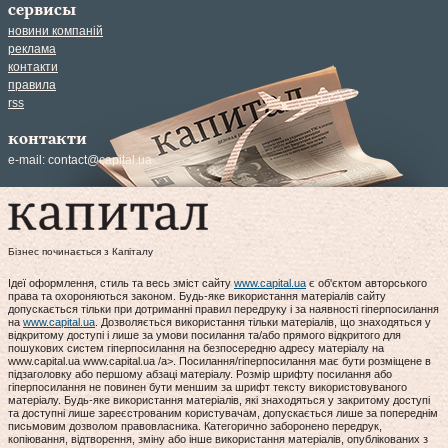
сервисы
новини компаній
реклама
контакти
правила
rss
контакти
e-mail:
contact@capital.ua
Бізнес починається з Капіталу
Ідеї оформлення, стиль та весь зміст сайту
www.capital.ua
є об'єктом авторського
права та охороняються законом. Будь-яке використання матеріалів сайту
допускається тільки при дотриманні правил передруку і за наявності гіперпосилання
на
www.capital.ua
. Дозволяється використання тільки матеріалів, що знаходяться у
відкритому доступі і лише за умови посилання та/або прямого відкритого для
пошукових систем гіперпосилання на безпосередню адресу матеріалу на
www.capital.ua www.capital.ua /a>. Посилання/гіперпосилання має бути розміщене в
підзаголовку або першому абзаці матеріалу. Розмір шрифту посилання або
гіперпосилання не повинен бути меншим за шрифт тексту використовуваного
матеріалу. Будь-яке використання матеріалів, які знаходяться у закритому доступі
та доступні лише зареєстрованим користувачам, допускається лише за попереднім
письмовим дозволом правовласника. Категорично заборонено передрук,
копіювання, відтворення, зміну або інше використання матеріалів, опублікованих з