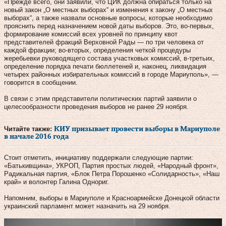
«Прежде всего, они заявили, что ЦИК должна опираться только на
новый закон „О местных выборах“ и изменения к закону „О местных
выборах“, а также назвали основные вопросы, которые необходимо
прояснить перед назначением новой даты выборов. Это, во-первых,
формирование комиссий всех уровней по принципу квот
представителей фракций Верховной Рады — по три человека от
каждой фракции; во-вторых, определения четкой процедуры
жеребьевки руководящего состава участковых комиссий, в-третьих,
определение порядка печати бюллетеней и, наконец, ликвидация
четырех районных избирательных комиссий в городе Мариуполь», —
говорится в сообщении.
В связи с этим представители политических партий заявили о
целесообразности проведения выборов не ранее 29 ноября.
Читайте также:
КИУ призывает провести выборы в Мариуполе
в начале 2016 года
Стоит отметить, инициативу поддержали следующие партии:
«Батькивщина», УКРОП, Партия простых людей, «Народный фронт»,
Радикальная партия, «Блок Петра Порошенко «Солидарность», «Наш
край» и волонтер Галина Однориг.
Напомним, выборы в Мариуполе и Красноармейске Донецкой области
украинский парламент может назначить на 29 ноября.