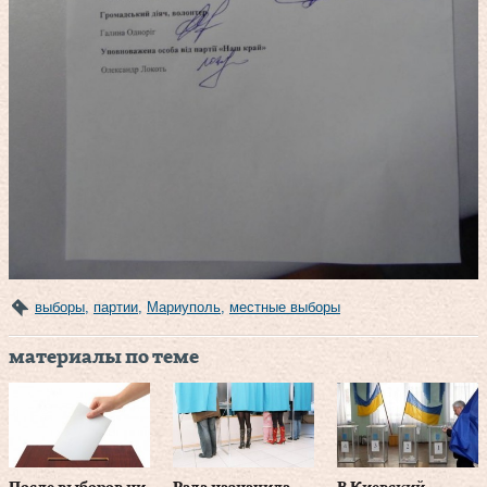
выборы
,
партии
,
Мариуполь
,
местные выборы
материалы по теме