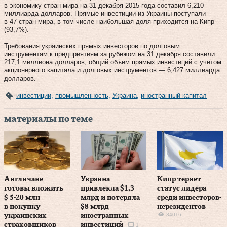
в экономику стран мира на 31 декабря 2015 года составил 6,210
миллиарда долларов. Прямые инвестиции из Украины поступали
в 47 стран мира, в том числе наибольшая доля приходится на Кипр
(93,7%).
Требования украинских прямых инвесторов по долговым
инструментам к предприятиям за рубежом на 31 декабря составили
217,1 миллиона долларов, общий объем прямых инвестиций с учетом
акционерного капитала и долговых инструментов — 6,427 миллиарда
долларов.
инвестиции
,
промышленность
,
Украина
,
иностранный капитал
материалы по теме
Англичане
Украина
Кипр теряет
готовы вложить
привлекла $1,3
статус лидера
$ 5‑20 млн
млрд и потеряла
среди инвесторов-
в покупку
$8 млрд
нерезидентов
34016
украинских
иностранных
страховщиков
инвестиций
1