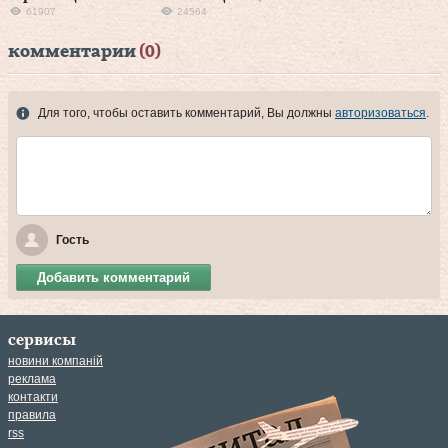
61907
24564
комментарии
(0)
Для того, чтобы оставить комментарий, Вы должны
авторизоваться
.
Гость
Добавить комментарий
сервисы
новини компаній
реклама
контакти
правила
rss