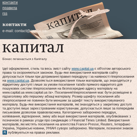
контакти
правила
rss
контакти
e-mail:
contact@capital.ua
Бізнес починається з Капіталу
Ідеї оформлення, стиль та весь зміст сайту
www.capital.ua
є об'єктом авторського
права та охороняються законом. Будь-яке використання матеріалів сайту
допускається тільки при дотриманні правил передруку і за наявності гіперпосилання
на
www.capital.ua
. Дозволяється використання тільки матеріалів, що знаходяться у
відкритому доступі і лише за умови посилання та/або прямого відкритого для
пошукових систем гіперпосилання на безпосередню адресу матеріалу на
www.capital.ua www.capital.ua /a>. Посилання/гіперпосилання має бути розміщене в
підзаголовку або першому абзаці матеріалу. Розмір шрифту посилання або
гіперпосилання не повинен бути меншим за шрифт тексту використовуваного
матеріалу. Будь-яке використання матеріалів, які знаходяться у закритому доступі
та доступні лише зареєстрованим користувачам, допускається лише за попереднім
письмовим дозволом правовласника. Категорично заборонено передрук,
копіювання, відтворення, зміну або інше використання матеріалів, опублікованих з
позначкою в рамках угоди про синдикацію з Financial Times Limited. Використання
матеріалів, які містять посилання на агентства France-Presse, Reuters, Інтерфакс-
Україна, Українські новини, УНІАН суворо заборонено. Матеріали, позначені знаком
публікуються на правах реклами.