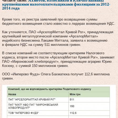
Читайте также:
Ахметов, Колесников и Кличко названы
крупнейшими налогоплательщиками физлицами за 2012-
2014 года
Кроме того, из реестра заявлений про возвращение суммы
бюджетного возмещения стало известно о лидерах возмещения НДС.
Как уточняется, ПАО «АрселорМиттал Кривой Рог», принадлежащая
крупнейшей металлургической компании «АрселорМиттал»
индийского бизнесмена Лакшми Миттала, заявила к возмещению
в феврале НДС на сумму 511 миллионов гривен.
В списке компаний не соответствующим критериям Налогового
кодекса, второе место после «АрселорМиттал Кривой Рог», занимает
ПАО «Мироновский хлебопродукт», принадлежащее аграрию Юрию
Косюку, с суммой 150 миллионов гривен.
ООО «Имперово Фудз» Олега Бахматюка получит 112,6 миллиона
гривен.