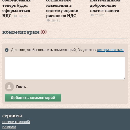
оборудования
согласовали
плательщиков
теперь будет
изменения в
добровольно
оформляться
систему оценки
платят налоги
25002
НДС
рисков по НДС
26186
28431
комментарии
(0)
Для того, чтобы оставить комментарий, Вы должны
авторизоваться
.
Гость
Добавить комментарий
сервисы
новини компаній
реклама