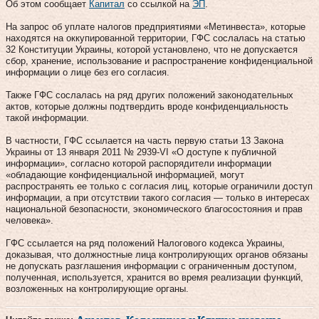
Об этом сообщает
Капитал
со ссылкой на
ЭП
.
На запрос об уплате налогов предприятиями «Метинвеста», которые
находятся на оккупированной территории, ГФС сослалась на статью
32 Конституции Украины, которой установлено, что не допускается
сбор, хранение, использование и распространение конфиденциальной
информации о лице без его согласия.
Также ГФС сослалась на ряд других положений законодательных
актов, которые должны подтвердить вроде конфиденциальность
такой информации.
В частности, ГФС ссылается на часть первую статьи 13 Закона
Украины от 13 января 2011 № 2939-VI «О доступе к публичной
информации», согласно которой распорядители информации
«обладающие конфиденциальной информацией, могут
распространять ее только с согласия лиц, которые ограничили доступ
информации, а при отсутствии такого согласия — только в интересах
национальной безопасности, экономического благосостояния и прав
человека».
ГФС ссылается на ряд положений Налогового кодекса Украины,
доказывая, что должностные лица контролирующих органов обязаны
не допускать разглашения информации с ограниченным доступом,
полученная, используется, хранится во время реализации функций,
возложенных на контролирующие органы.