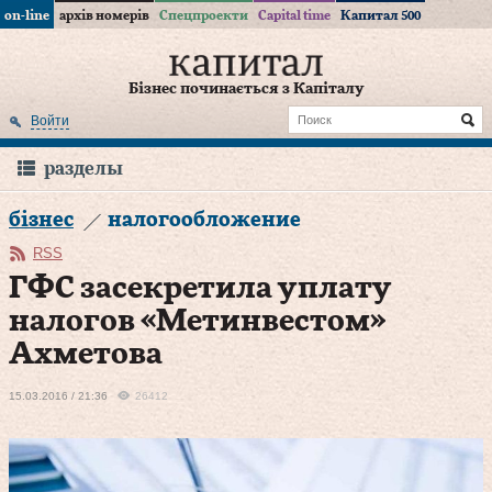
on-line
архів номерів
Спецпроекти
Capital time
Капитал 500
Бізнес починається з Капіталу
Войти
разделы
бізнес
налогообложение
RSS
ГФС засекретила уплату
налогов «Метинвестом»
Ахметова
15.03.2016 / 21:36
26412