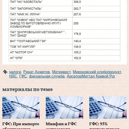
налоги
,
Ринат Ахметов
,
Метинвест
,
Мироновский хлебопродукт
,
НДС
,
ГФС
,
фискальная служба
,
АрселорМиттал Кривой Рог
материалы по теме
ГФС: При импорте
Минфин и ГФС
ГФС: 95%