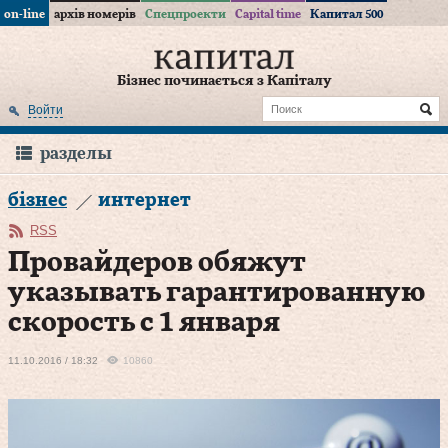
on-line
архів номерів
Спецпроекти
Capital time
Капитал 500
Бізнес починається з Капіталу
Войти
разделы
бізнес
интернет
RSS
Провайдеров обяжут
указывать гарантированную
скорость с 1 января
11.10.2016 / 18:32
10860