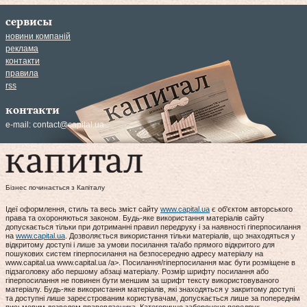
сервисы
новини компаній
реклама
контакти
правила
rss
контакти
e-mail:
contact@capital.ua
Бізнес починається з Капіталу
Ідеї оформлення, стиль та весь зміст сайту
www.capital.ua
є об'єктом авторського
права та охороняються законом. Будь-яке використання матеріалів сайту
допускається тільки при дотриманні правил передруку і за наявності гіперпосилання
на
www.capital.ua
. Дозволяється використання тільки матеріалів, що знаходяться у
відкритому доступі і лише за умови посилання та/або прямого відкритого для
пошукових систем гіперпосилання на безпосередню адресу матеріалу на
www.capital.ua www.capital.ua /a>. Посилання/гіперпосилання має бути розміщене в
підзаголовку або першому абзаці матеріалу. Розмір шрифту посилання або
гіперпосилання не повинен бути меншим за шрифт тексту використовуваного
матеріалу. Будь-яке використання матеріалів, які знаходяться у закритому доступі
та доступні лише зареєстрованим користувачам, допускається лише за попереднім