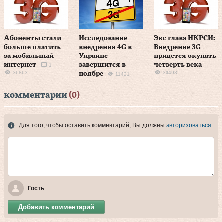
Абоненты стали
Исследование
Экс-глава НКРСИ:
больше платить
внедрения 4G в
Внедрение 3G
за мобильный
Украине
придется окупать
интернет
завершится в
четверть века
1
36863
30493
ноябре
11421
комментарии
(0)
Для того, чтобы оставить комментарий, Вы должны
авторизоваться
.
Гость
Добавить комментарий