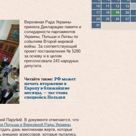
10
11
12
13
17
18
19
20
24
25
26
27
Верховная Рада Украины
31
приняла Декларацию памяти и
солидарности парламентов
Украины, Польши и Литвы по
событиям Второй мировой
войны. За соответствующий
проект постановления № 5280
за основу и в целом
проголосовали 243 народных
депутата.
Читайте также:
РФ может
начать вторжение в
Европу в ближайшие
месяцы, — экс-глава
спецвойск Польши
ей Парубий. В документе отмечается, что
ки Польша и Верховной Рады Украины
отдать дань миллионам жертв, которые
ь внешних агрессоров, которые пытались