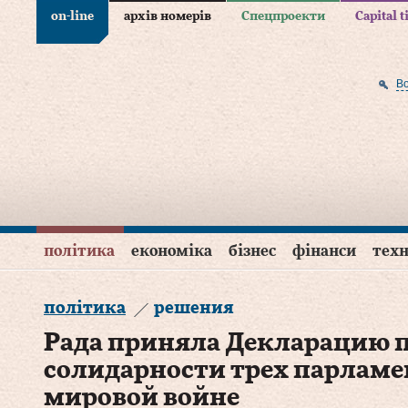
on-line
архів номерів
Спецпроекти
Capital 
В
політика
економіка
бізнес
фінанси
техн
політика
решения
Рада приняла Декларацию 
солидарности трех парламе
мировой войне