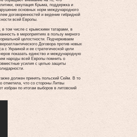
литики, оккупация Крыма, поддержка и
нарушение основных норм международного
млем договоренностей и ведение гибридной
сности всей Европы.
в том числе с крымскими татарами, в
ванность в мероприятиях в пользу мирного
ториальной целостности. Подчеркиваем
вероатлантического Договора против новых
а с Украиной и ее стратегической цели
тнеров показать единство и международную
аем народы всей Европы помнить о
 совместные усилия с целью защиты
олидарности.
также должен принять польский Сейм. В то
о отметила, что со стороны Литвы
т избран по итогам выборов в литовский