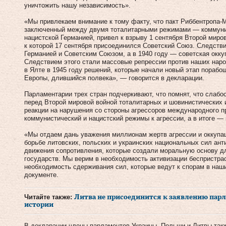
уничтожить нашу независимость».
«Мы привлекаем внимание к тому факту, что пакт Риббентропа-М
заключенный между двумя тоталитарными режимами — коммуни
нацистской Германией, привел к взрыву 1 сентября Второй миро
к которой 17 сентября присоединился Советский Союз. Следств
Германией и Советским Союзом, a в 1940 году — советская окку
Следствием этого стали массовые репрессии против наших наро
в Ялте в 1945 году решений, которые начали новый этап пораб
Европы, длившийся полвека», — говорится в декларации.
Парламентарии трех стран подчеркивают, что помнят, что слаб
перед Второй мировой войной тоталитарных и шовинистических
реакции на нарушения со стороны агрессоров международного п
коммунистический и нацистский режимы к агрессии, а в итоге —
«Мы отдаем дань уважения миллионам жертв агрессии и оккупац
борьбе литовских, польских и украинских национальных сил ант
движения сопротивления, которые создали моральную основу д
государств. Мы верим в необходимость активизации беспристра
необходимость сдерживания сил, которые ведут к спорам в наши
документе.
Читайте также:
Литва не присоединится к заявлению пар
истории
В декларации члены парламентов Украины, Польши и Литвы такж