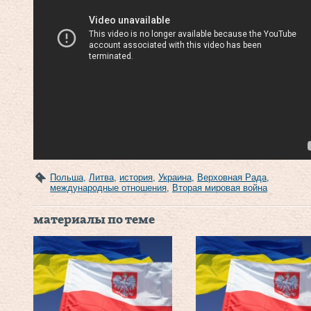
Польша
,
Литва
,
история
,
Украина
,
Верховная Рада
,
международные отношения
,
Вторая мировая война
материалы по теме