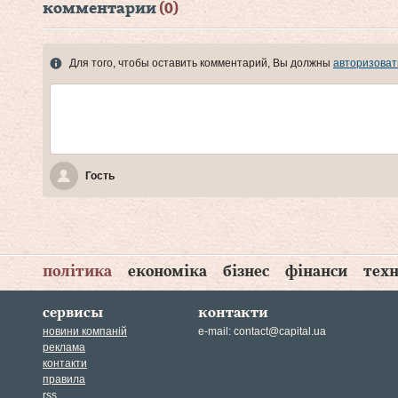
комментарии
(0)
Для того, чтобы оставить комментарий, Вы должны
авторизоват
Гость
політика
економіка
бізнес
фінанси
техн
сервисы
контакти
новини компаній
e-mail:
contact@capital.ua
реклама
контакти
правила
rss