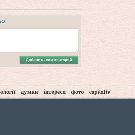
ься
.
Добавить комментарий
ології
думки
інтереси
фото
capitaltv