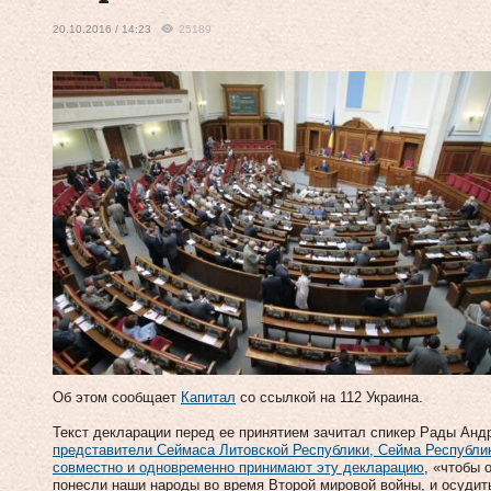
20.10.2016 / 14:23
25189
Об этом сообщает
Капитал
со ссылкой на 112 Украина.
Текст декларации перед ее принятием зачитал спикер Рады Андр
представители Сеймаса Литовской Республики, Сейма Республи
совместно и одновременно принимают эту декларацию
, «чтобы 
понесли наши народы во время Второй мировой войны, и осудит