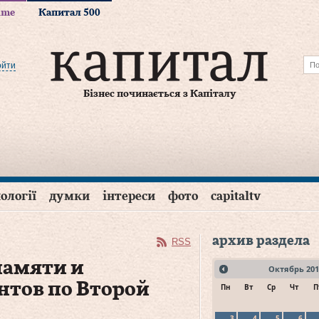
time
Капитал 500
ойти
Бізнес починається з Капіталу
ології
думки
інтереси
фото
capitaltv
архив раздела
RSS
памяти и
Октябрь
201
нтов по Второй
Пн
Вт
Ср
Чт
П
3
4
5
6