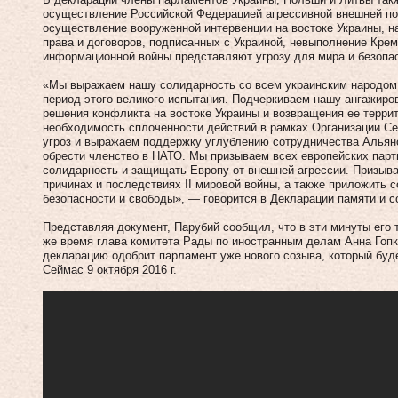
осуществление Российской Федерацией агрессивной внешней по
осуществление вооруженной интервенции на востоке Украины, 
права и договоров, подписанных с Украиной, невыполнение Кре
информационной войны представляют угрозу для мира и безопа
«Мы выражаем нашу солидарность со всем украинским народом, 
период этого великого испытания. Подчеркиваем нашу ангажиро
решения конфликта на востоке Украины и возвращения ее терри
необходимость сплоченности действий в рамках Организации Се
угроз и выражаем поддержку углублению сотрудничества Альянс
обрести членство в НАТО. Мы призываем всех европейских пар
солидарность и защищать Европу от внешней агрессии. Призыв
причинах и последствиях II мировой войны, а также приложить
безопасности и свободы», — говорится в Декларации памяти и с
Представляя документ, Парубий сообщил, что в эти минуты его 
же время глава комитета Рады по иностранным делам Анна Гопк
декларацию одобрит парламент уже нового созыва, который буде
Сеймас 9 октября 2016 г.