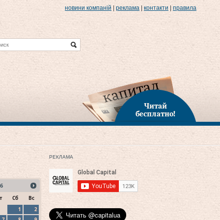
новини компаній
|
реклама
|
контакти
|
правила
Читай
бесплатно!
РЕКЛАМА
6
т
Сб
Вс
1
2
7
8
9