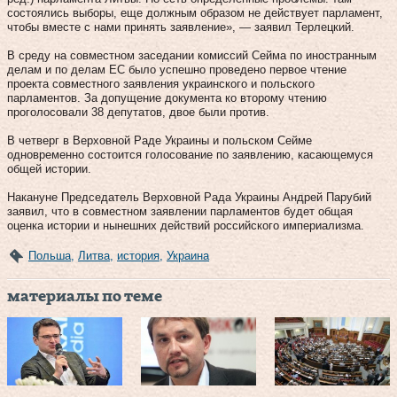
состоялись выборы, еще должным образом не действует парламент,
чтобы вместе с нами принять заявление», — заявил Терлецкий.
В среду на совместном заседании комиссий Сейма по иностранным
делам и по делам ЕС было успешно проведено первое чтение
проекта совместного заявления украинского и польского
парламентов. За допущение документа ко второму чтению
проголосовали 38 депутатов, двое были против.
В четверг в Верховной Раде Украины и польском Сейме
одновременно состоится голосование по заявлению, касающемуся
общей истории.
Накануне Председатель Верховной Рада Украины Андрей Парубий
заявил, что в совместном заявлении парламентов будет общая
оценка истории и нынешних действий российского империализма.
Польша
,
Литва
,
история
,
Украина
материалы по теме