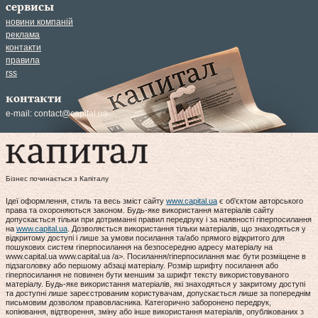
сервисы
новини компаній
реклама
контакти
правила
rss
контакти
e-mail:
contact@capital.ua
Бізнес починається з Капіталу
Ідеї оформлення, стиль та весь зміст сайту
www.capital.ua
є об'єктом авторського
права та охороняються законом. Будь-яке використання матеріалів сайту
допускається тільки при дотриманні правил передруку і за наявності гіперпосилання
на
www.capital.ua
. Дозволяється використання тільки матеріалів, що знаходяться у
відкритому доступі і лише за умови посилання та/або прямого відкритого для
пошукових систем гіперпосилання на безпосередню адресу матеріалу на
www.capital.ua www.capital.ua /a>. Посилання/гіперпосилання має бути розміщене в
підзаголовку або першому абзаці матеріалу. Розмір шрифту посилання або
гіперпосилання не повинен бути меншим за шрифт тексту використовуваного
матеріалу. Будь-яке використання матеріалів, які знаходяться у закритому доступі
та доступні лише зареєстрованим користувачам, допускається лише за попереднім
письмовим дозволом правовласника. Категорично заборонено передрук,
копіювання, відтворення, зміну або інше використання матеріалів, опублікованих з