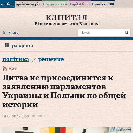
on-line
архів номерів
Спецпроекти
Capital time
Капитал 500
Бізнес починається з Капіталу
Войти
разделы
політика
решение
RSS
Литва не присоединится к
заявлению парламентов
Украины и Польши по общей
истории
20.10.2016 / 13:08
10621