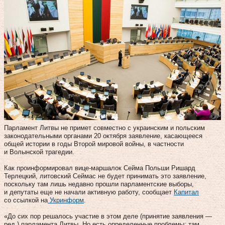
Парламент Литвы не примет совместно с украинским и польским
законодательными органами 20 октября заявление, касающееся
общей истории в годы Второй мировой войны, в частности
и Волынской трагедии.
Как проинформировал вице-маршалок Сейма Польши Ришард
Терлецкий, литовский Сеймас не будет принимать это заявление,
поскольку там лишь недавно прошли парламентские выборы,
и депутаты еще не начали активную работу, сообщает
Капитал
со ссылкой на
Укринформ
.
«До сих пор решалось участие в этом деле (принятие заявления —
ред.) парламента Литвы. Но есть определенные проблемы: там