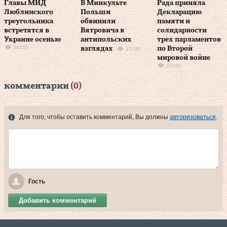
Главы МИД
В Минкульте
Рада приняла
Люблинского
Польши
Декларацию
треугольника
обвинили
памяти и
встретятся в
Вятровича в
солидарности
Украине осенью
антипольских
трех парламентов
26553
взглядах
по Второй
22785
мировой войне
25195
комментарии
(0)
Для того, чтобы оставить комментарий, Вы должны
авторизоваться
.
Гость
Добавить комментарий