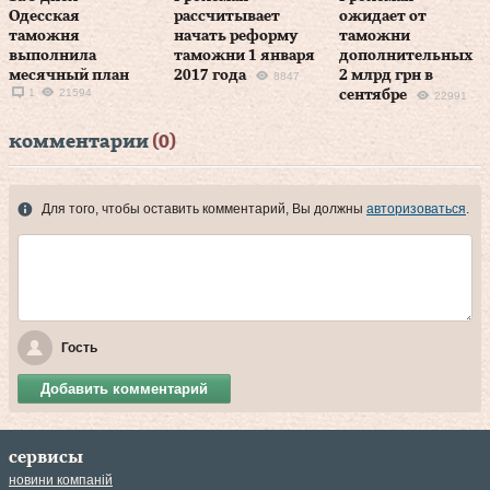
Одесская
рассчитывает
ожидает от
таможня
начать реформу
таможни
выполнила
таможни 1 января
дополнительных
месячный план
2017 года
2 млрд грн в
8847
1
21594
сентябре
22991
комментарии
(0)
Для того, чтобы оставить комментарий, Вы должны
авторизоваться
.
Гость
Добавить комментарий
сервисы
новини компаній