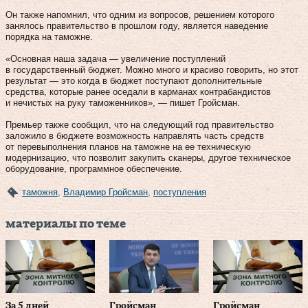
Он также напомнил, что одним из вопросов, решением которого
занялось правительство в прошлом году, является наведение
порядка на таможне.
«Основная наша задача — увеличение поступлений
в государственный бюджет. Можно много и красиво говорить, но этот
результат — это когда в бюджет поступают дополнительные
средства, которые ранее оседали в карманах контрабандистов
и нечистых на руку таможенников», — пишет Гройсман.
Премьер также сообщил, что на следующий год правительство
заложило в бюджете возможность направлять часть средств
от перевыполнения планов на таможне на ее техническую
модернизацию, что позволит закупить сканеры, другое техническое
оборудование, программное обеспечение.
таможня
,
Владимир Гройсман
,
поступления
материалы по теме
За 5 дней
Гройсман
Гройсман