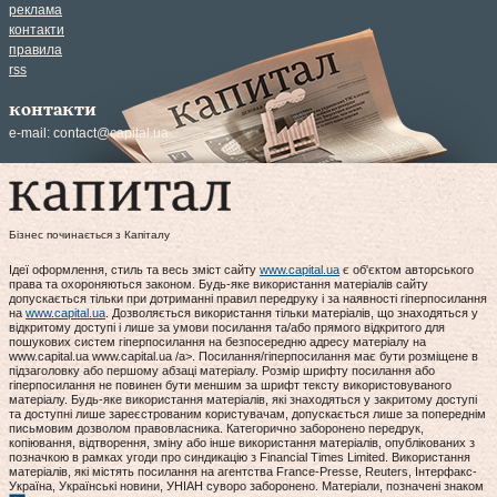
реклама
контакти
правила
rss
контакти
e-mail:
contact@capital.ua
Бізнес починається з Капіталу
Ідеї оформлення, стиль та весь зміст сайту
www.capital.ua
є об'єктом авторського
права та охороняються законом. Будь-яке використання матеріалів сайту
допускається тільки при дотриманні правил передруку і за наявності гіперпосилання
на
www.capital.ua
. Дозволяється використання тільки матеріалів, що знаходяться у
відкритому доступі і лише за умови посилання та/або прямого відкритого для
пошукових систем гіперпосилання на безпосередню адресу матеріалу на
www.capital.ua www.capital.ua /a>. Посилання/гіперпосилання має бути розміщене в
підзаголовку або першому абзаці матеріалу. Розмір шрифту посилання або
гіперпосилання не повинен бути меншим за шрифт тексту використовуваного
матеріалу. Будь-яке використання матеріалів, які знаходяться у закритому доступі
та доступні лише зареєстрованим користувачам, допускається лише за попереднім
письмовим дозволом правовласника. Категорично заборонено передрук,
копіювання, відтворення, зміну або інше використання матеріалів, опублікованих з
позначкою в рамках угоди про синдикацію з Financial Times Limited. Використання
матеріалів, які містять посилання на агентства France-Presse, Reuters, Інтерфакс-
Україна, Українські новини, УНІАН суворо заборонено. Матеріали, позначені знаком