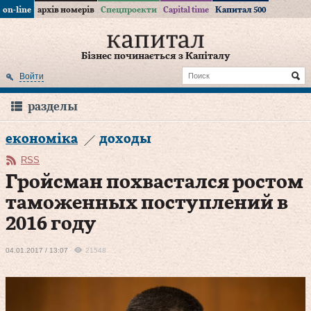
on-line
архів номерів
Спецпроекти
Capital time
Капитал 500
Бізнес починається з Капіталу
Войти
разделы
економіка
доходы
RSS
Гройсман похвастался ростом
таможенных поступлений в
2016 году
04.01.2017 / 13:07
21548