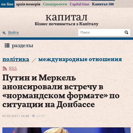
on-line
архів номерів
Спецпроекти
Capital time
Капитал 500
Бізнес починається з Капіталу
Войти
разделы
політика
международные отношения
RSS
Путин и Меркель
анонсировали встречу в
«нормандском формате» по
ситуации на Донбассе
07.02.2017 / 14:49
21767