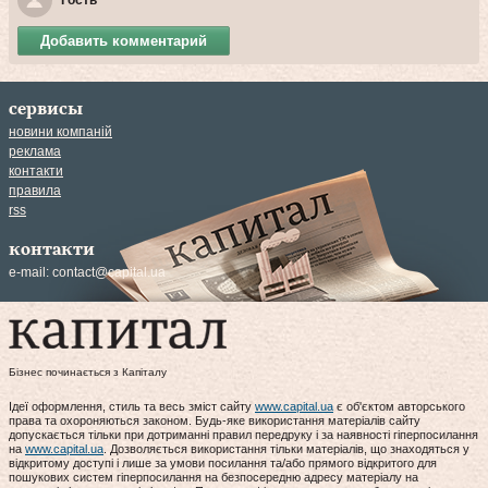
Гость
Добавить комментарий
сервисы
новини компаній
реклама
контакти
правила
rss
контакти
e-mail:
contact@capital.ua
Бізнес починається з Капіталу
Ідеї оформлення, стиль та весь зміст сайту
www.capital.ua
є об'єктом авторського
права та охороняються законом. Будь-яке використання матеріалів сайту
допускається тільки при дотриманні правил передруку і за наявності гіперпосилання
на
www.capital.ua
. Дозволяється використання тільки матеріалів, що знаходяться у
відкритому доступі і лише за умови посилання та/або прямого відкритого для
пошукових систем гіперпосилання на безпосередню адресу матеріалу на