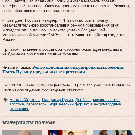
Сообщается, что Владимир Путин и Ангела Меркель провели
телефонный разговор. Обсуждалась обстановка на востоке Украины,
резко обострившаяся в последние дни.
«Президент России и канцлер ФРГ высказались в пользу
незамедлительного восстановления режима прекращения огня
и поддержали в данном контексте усилия Специальной
мониторинговой миссии ОБСЕ», — отмечают на сайте президента
России.
При этом, по мнению российской стороны, эскалация конфликта
на Донбассе произошла по вине Украины.
Читайте также:
Рева о пенсиях на оккупированных землях:
Пусть Путину предъявляют претензии
Напомним, посол Германии рассказал, при каких условиях возможны
переговоры лидеров нормандской четверки.
Ангела Меркель
,
Владимир Путин
,
Донбасс
,
кризис на юго-
востоке
,
переговоры
,
нормандский формат
,
международные
отношения
материалы по теме