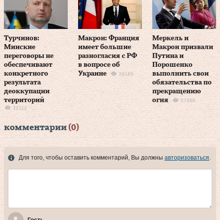
Турчинов:
Макрон: Франция
Меркель и
Минские
имеет большие
Макрон призвали
переговоры не
разногласия с РФ
Путина и
обеспечивают
в вопросе об
Порошенко
конкретного
Украине
выполнить свои
28185
результата
обязательства по
деоккупации
прекращению
территорий
огня
27986
32112
комментарии
(0)
Для того, чтобы оставить комментарий, Вы должны
авторизоваться
.