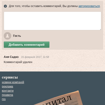
Для того, чтобы оставить комментарий, Вы должны
авторизоваться
.
Гость
Добавить комментарий
Аня Садко
15 февраля 2017, 11:58
Комментарий удален
сервисы
новини компаній
реклама
контакти
правила
rss