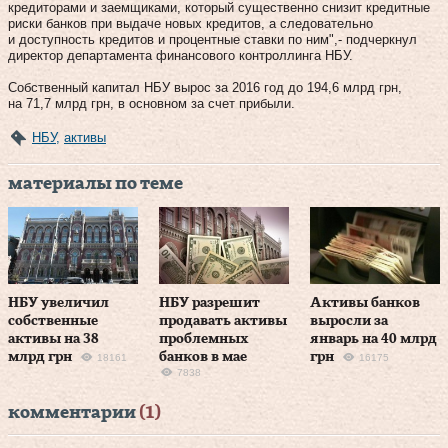
кредиторами и заемщиками, который существенно снизит кредитные
риски банков при выдаче новых кредитов, а следовательно
и доступность кредитов и процентные ставки по ним",- подчеркнул
директор департамента финансового контроллинга НБУ.
Собственный капитал НБУ вырос за 2016 год до 194,6 млрд грн,
на 71,7 млрд грн, в основном за счет прибыли.
НБУ
,
активы
материалы по теме
НБУ увеличил
НБУ разрешит
Активы банков
собственные
продавать активы
выросли за
активы на 38
проблемных
январь на 40 млрд
млрд грн
банков в мае
грн
18161
16175
7838
комментарии
(1)