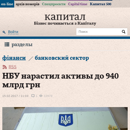
on-line
архів номерів
Спецпроекти
Capital time
Капитал 500
Бізнес починається з Капіталу
Войти
разделы
фінанси
банковский сектор
RSS
НБУ нарастил активы до 940
млрд грн
15.02.2017 / 11:03
1
12979