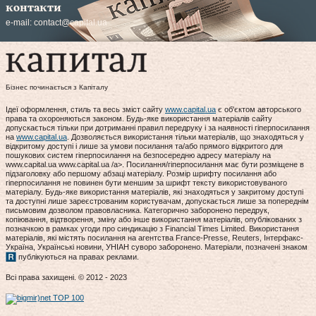
контакти
e-mail:
contact@capital.ua
Бізнес починається з Капіталу
Ідеї оформлення, стиль та весь зміст сайту
www.capital.ua
є об'єктом авторського
права та охороняються законом. Будь-яке використання матеріалів сайту
допускається тільки при дотриманні правил передруку і за наявності гіперпосилання
на
www.capital.ua
. Дозволяється використання тільки матеріалів, що знаходяться у
відкритому доступі і лише за умови посилання та/або прямого відкритого для
пошукових систем гіперпосилання на безпосередню адресу матеріалу на
www.capital.ua www.capital.ua /a>. Посилання/гіперпосилання має бути розміщене в
підзаголовку або першому абзаці матеріалу. Розмір шрифту посилання або
гіперпосилання не повинен бути меншим за шрифт тексту використовуваного
матеріалу. Будь-яке використання матеріалів, які знаходяться у закритому доступі
та доступні лише зареєстрованим користувачам, допускається лише за попереднім
письмовим дозволом правовласника. Категорично заборонено передрук,
копіювання, відтворення, зміну або інше використання матеріалів, опублікованих з
позначкою в рамках угоди про синдикацію з Financial Times Limited. Використання
матеріалів, які містять посилання на агентства France-Presse, Reuters, Інтерфакс-
Україна, Українські новини, УНІАН суворо заборонено. Матеріали, позначені знаком
публікуються на правах реклами.
Всі права захищені. © 2012 - 2023