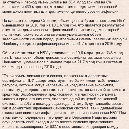
за отчетный период уменьшились на 38,4 млрд грн или на 8%
и составили 439 млрд грн, что является следствием взвешенной
монетарной политики для достижения целевого уровня инфляции.
По словам господина Стринжи, объем ценных бумаг в портфеле НБУ
уменьшился за 2016 год на 10,1 млрд грн, что является результатом
отсутствия доминированию фискальной политики над монетарной
политикой. Кроме того, значительно уменьшился объем
задолженности банков перед центральным банком: заемщики вернули
Нацбанку кредитов рефинансирования на 31,7 млрд грн в 2016 году.
Объем обязательств НБУ увеличился на 19,6 млрд грн до 746 млрд
грн. В частности, объем депозитных сертификатов, эмитированных
Нацбанком, уменьшился с начала года на 21,7 млрд грн и составил
68,2 млрд грн на конец 2016 года.
"Такой объем ликвидности банков, вложенных в депозитные
сертификаты НБУ, свидетельствует, что банки имеют избыточные
ресурсы, которые могут направить на кредитование экономики,
поскольку доходность депозитных сертификатов меньшей стоимости
кредитов. Возобновления кредитования, и в частности сегмента
малого и среднего бизнеса, является одной из целей банковской
системы на 2017 и последующие годы. Этому будут способствовать
как и докапитализированная банковская система, так и дальнейшее
ожидаемое снижение инфляции и ставки рефинансирования НБУ. При
этом важно подчеркнуть, что депутаты Верховной Рады должны
осуществить свой вклад в дело восстановления кредитования
и принять законопроект № 6027 о восстановления доверия между