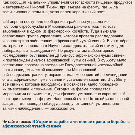
Как сообщил начальник управления безопасности пищевых продуктов
и ветеринарии Николай Тибеж, при въезде на ферму, где была
зафиксирована вспышка, установлен карантинный пост.
«28 апреля поступило сообщение в районное управление
Госпродпотребслужбы в Мироновском районе о том, что есть
заболевания в одном из фермерских хозяйств. Туда выехала
оперативная группа управления, которая провела расследование
и заподозрила заболевания африканской чумой свиней. Был отобран
материал и направлен в Научно-исследовательский институт для
лабораторных исследований. По результатам лабораторных
исследований был выделен ДНК-вирус африканской чумы свиней
и подтвержден диагноз африканской чумы свиней. В субботу было
оперативно проведено заседание Государственной чрезвычайной
противоэпидемической комиссии при Мироновской
райгосадминистрации, утвержден план мероприятий по ликвидации
очага африканской чумы свиней и установлен карантин. В субботу
все свиньи, которые находились в хозяйстве, было проведено
их омертвение и сожжение. Сегодня на ферме проводятся
мероприятия по очистке и дезинфекции, установлено карантинный
пост при въезде на ферму. Населенный пункт Поток объявлен зоной
защиты, где проведен обход дворов, учет свиней, установлено
за ними наблюдение», — рассказал он.
Читайте также:
В Украине заработали новые правила борьбы с
африканской чумой свиней