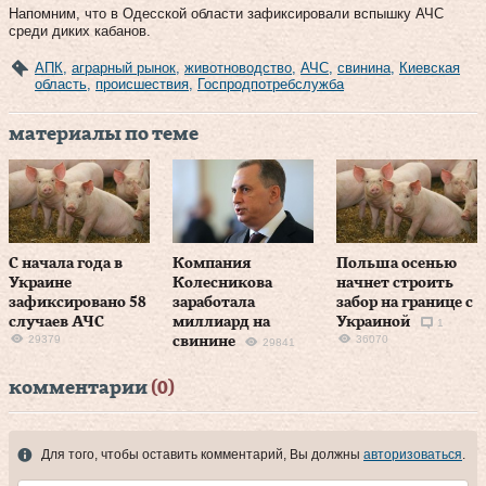
Напомним, что в Одесской области зафиксировали вспышку АЧС
среди диких кабанов.
АПК
,
аграрный рынок
,
животноводство
,
АЧС
,
свинина
,
Киевская
область
,
происшествия
,
Госпродпотребслужба
материалы по теме
С начала года в
Компания
Польша осенью
Украине
Колесникова
начнет строить
зафиксировано 58
заработала
забор на границе с
случаев АЧС
миллиард на
Украиной
1
29379
36070
свинине
29841
комментарии
(0)
Для того, чтобы оставить комментарий, Вы должны
авторизоваться
.