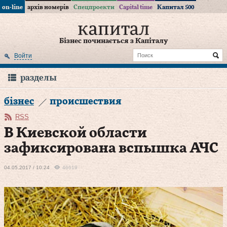
on-line
архів номерів
Спецпроекти
Capital time
Капитал 500
Бізнес починається з Капіталу
Войти
разделы
бізнес
происшествия
RSS
В Киевской области
зафиксирована вспышка АЧС
04.05.2017 / 10:24
46619