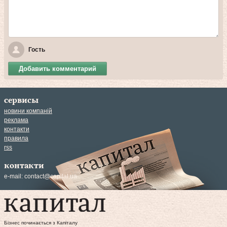
Гость
Добавить комментарий
сервисы
новини компаній
реклама
контакти
правила
rss
контакти
e-mail:
contact@capital.ua
Бізнес починається з Капіталу