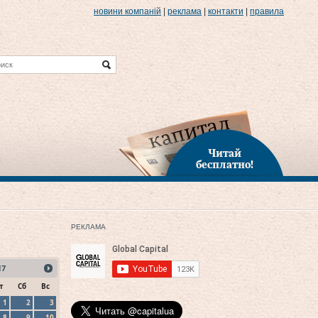
новини компаній
|
реклама
|
контакти
|
правила
Читай
бесплатно!
РЕКЛАМА
17
т
Сб
Вс
1
2
3
8
9
10