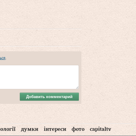
ься
.
Добавить комментарий
ології
думки
інтереси
фото
capitaltv