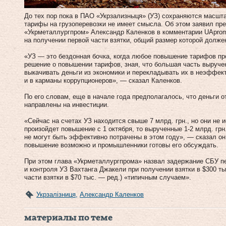
До тех пор пока в ПАО «Укрзализныця» (УЗ) сохраняются масшт
тарифы на грузоперевозки не имеет смысла. Об этом заявил пр
«Укрметаллургпром» Александр Каленков в комментарии UApro
на получении первой части взятки, общий размер которой долже
«УЗ — это бездонная бочка, когда любое повышение тарифов про
решение о повышении тарифов, зная, что большая часть выручен
выкачивать деньги из экономики и перекладывать их в неэффе
и в карманы коррупционеров», — сказал Каленков.
По его словам, еще в начале года предполагалось, что деньги
направлены на инвестиции.
«Сейчас на счетах УЗ находится свыше 7 млрд. грн., но они не 
произойдет повышение с 1 октября, то вырученные 1-2 млрд. грн
не могут быть эффективно потрачены в этом году», — сказал он
повышение возможно и промышленники готовы его обсуждать.
При этом глава «Укрметаллургпрома» назвал задержание СБУ п
и контроля УЗ Вахтанга Джакели при получении взятки в $300 т
части взятки в $70 тыс. — ред.) «типичным случаем».
Укрзалізниця
,
Александр Каленков
материалы по теме