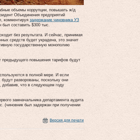
абные объемы коррупции, повышать ж/д
езидент Объединения предприятий
m, комментируя
задержание чиновника УЗ
н был составить $300 тыс.
ходит без результата. И сейчас, принимая
ных средств будет украдена, это значит
ктивную государственную монополию
 от предыдущего повышения тарифов будут
используются в полной мере. И если
. будут разворованы, поскольку они
, добавив, что в следующем году
ервого замначальника департамента аудита
ыс. (чиновник был задержан при получении
Версия для печати