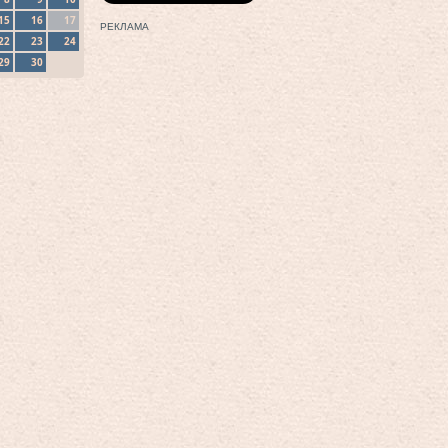
15
16
17
РЕКЛАМА
22
23
24
29
30