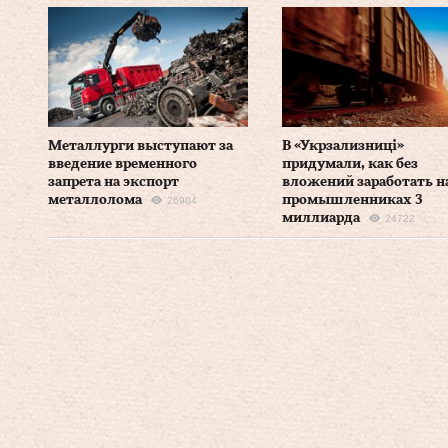
Металлурги выступают за
В «Укрзализниці»
введение временного
придумали, как без
запрета на экспорт
вложений заработать н
металлолома
промышленниках 3
26904
миллиарда
24722