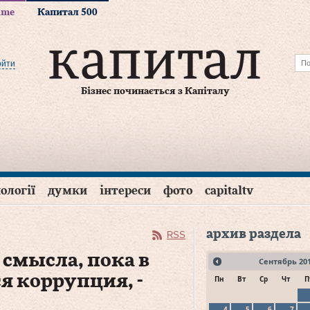
time
Капитал 500
ойти
Бізнес починається з Капіталу
ології
думки
інтереси
фото
capitaltv
архив раздела
RSS
смысла, пока в
Сентябрь
20
я коррупция, -
Пн
Вт
Ср
Чт
П
4
5
6
7