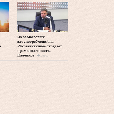
Из-за массовых
злоупотреблений на
а
«Укрзализнице» страдает
промышленность, –
Каленков
26501