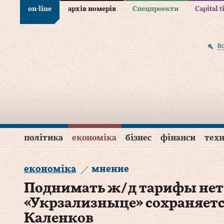
on-line
архів номерів
Спецпроекти
Capital 
В
політика
економіка
бізнес
фінанси
техн
економіка
мнение
Поднимать ж/д тарифы нет 
«Укрзализныце» сохраняетс
Каленков