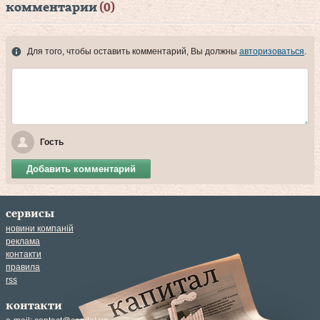
комментарии
(0)
Для того, чтобы оставить комментарий, Вы должны
авторизоваться
.
Гость
Добавить комментарий
сервисы
новини компаній
реклама
контакти
правила
rss
контакти