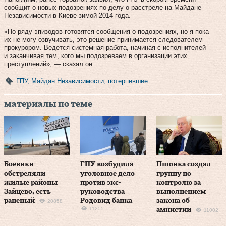
сообщит о новых подозрениях по делу о расстреле на Майдане
Независимости в Киеве зимой 2014 года.
«По ряду эпизодов готовятся сообщения о подозрениях, но я пока
их не могу озвучивать, это решение принимается следователем
прокурором. Ведется системная работа, начиная с исполнителей
и заканчивая тем, кого мы подозреваем в организации этих
преступлений», — сказал он.
ГПУ
,
Майдан Независимости
,
потерпевшие
материалы по теме
Боевики
ГПУ возбудила
Пшонка создал
обстреляли
уголовное дело
группу по
жилые районы
против экс-
контролю за
Зайцево, есть
руководства
выполнением
раненый
Родовид банка
закона об
20858
11255
амнистии
11002