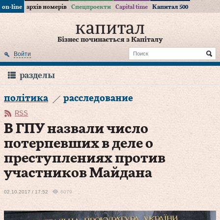
on-line
архів номерів
Спецпроекти
Capital time
Капитал 500
Бізнес починається з Капіталу
Войти
разделы
політика
расследование
RSS
В ГПУ назвали число
потерпевших в деле о
преступлениях против
участников Майдана
02.10.2017 / 17:52
6079