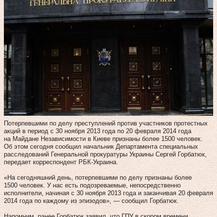
Потерпевшими по делу преступлений против участников протестных
акций в период с 30 ноября 2013 года по 20 февраля 2014 года
на Майдане Независимости в Киеве признаны более 1500 человек.
Об этом сегодня сообщил начальник Департамента специальных
расследований Генеральной прокуратуры Украины Сергей Горбатюк,
передает корреспондент РБК-Украина.
«На сегодняшний день, потерпевшими по делу признаны более
1500 человек. У нас есть подозреваемые, непосредственно
исполнители, начиная с 30 ноября 2013 года и заканчивая 20 февраля
2014 года по каждому из эпизодов», — сообщил Горбатюк.
Напомним, ранее Горбатюк заявил, что ГПУ в скором времени