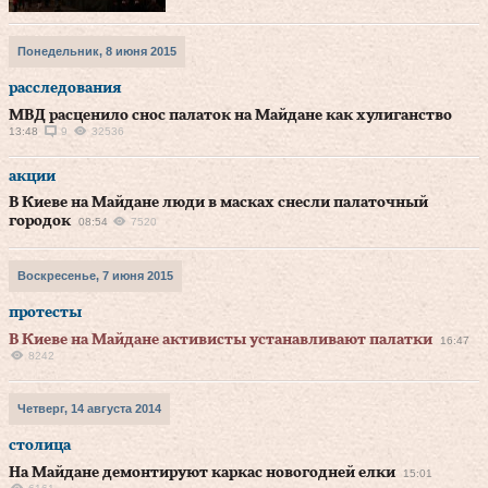
Понедельник, 8 июня 2015
расследования
МВД расценило снос палаток на Майдане как хулиганство
13:48
9
32536
акции
В Киеве на Майдане люди в масках снесли палаточный
городок
08:54
7520
Воскресенье, 7 июня 2015
протесты
В Киеве на Майдане активисты устанавливают палатки
16:47
8242
Четверг, 14 августа 2014
столица
На Майдане демонтируют каркас новогодней елки
15:01