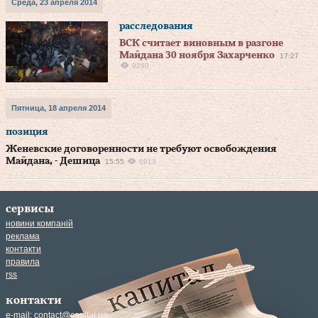
Среда, 23 апреля 2014
расследования
ВСК считает виновным в разгоне
Майдана 30 ноября Захарченко
17:27
9260
Пятница, 18 апреля 2014
позиция
Женевские договоренности не требуют освобождения
Майдана, - Дешица
15:55
6913
сервисы
новини компаній
реклама
контакти
правила
rss
контакти
e-mail:
contact@capital.ua