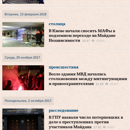
Вторник, 13 февраля 2018
столица
В Киеве начали сносить МАФы в
подземном переходе на Майдане
Независимости
10:37
25800
Среда, 29 ноября 2017
происшествия
Возле здания МВД начались
столкновения между митингующими
и правоохранителями
21:05
20067
Понедельник, 2 октября 2017
расследование
В ГПУ назвали число потерпевших в
деле о преступлениях против
участников Майдана
17:52
6083