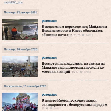
capital500_type
Пятница, 22 января 2021
резонанс
В подземном переходе под Майданом
Независимости в Киеве обвалилась
обшивка потолка
11:25
24319
Пятница, 20 ноября 2020
резонанс
Несмотря на пандемию, на завтра на
Майдане запланированы несколько
массовых акций
16:27
22194
Воскресенье, 13 сентября 2020
резонанс
В центре Киева проходит акция
солидарности с белорусским народом
15:33
24062