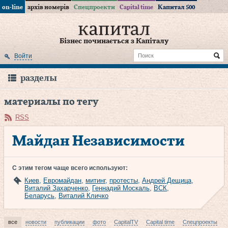
on-line
архів номерів
Спецпроекти
Capital time
Капитал 500
Бізнес починається з Капіталу
Войти
разделы
материалы по тегу
RSS
Майдан Независимости
С этим тегом чаще всего используют:
Киев
,
Евромайдан
,
митинг
,
протесты
,
Андрей Дещица
,
Виталий Захарченко
,
Геннадий Москаль
,
ВСК
,
Беларусь
,
Виталий Кличко
все
новости
публикации
фото
CapitalTV
Capital time
Спецпроекты