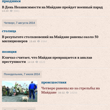
праздники
В День Независимости на Майдане пройдет военный парад
13:20
6961
Четверг, 7 августа 2014
столица
В результате столкновений на Майдане ранены около 50
милиционеров
19:49
9384
позиция
Кличко считает, что Майдан превращается в анклав
преступности
14:18
8628
Понедельник, 7 июля 2014
происшествия
Четверо ранены из-за стрельбы на
Майдане
08:32
14256