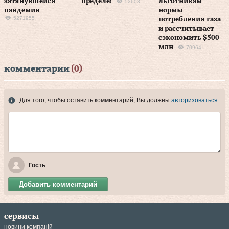
затянувшейся
пределе!
льготникам
52603
пандемии
нормы
5271955
потребления газа
и рассчитывает
сэкономить $500
млн
70964
комментарии
(0)
Для того, чтобы оставить комментарий, Вы должны
авторизоваться
.
Гость
Добавить комментарий
сервисы
новини компаній