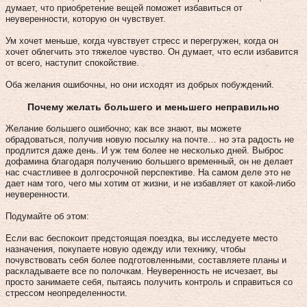
думает, что приобретение вещей поможет избавиться от
неуверенности, которую он чувствует.
Ум хочет меньше, когда чувствует стресс и перегружен, когда он
хочет облегчить это тяжелое чувство. Он думает, что если избавится
от всего, наступит спокойствие.
Оба желания ошибочны, но они исходят из добрых побуждений.
Почему желать большего и меньшего неправильно
Желание большего ошибочно; как все знают, вы можете
обрадоваться, получив новую посылку на почте… но эта радость не
продлится даже день. И уж тем более не несколько дней. Выброс
дофамина благодаря получению большего временный, он не делает
нас счастливее в долгосрочной перспективе. На самом деле это не
дает нам того, чего мы хотим от жизни, и не избавляет от какой-либо
неуверенности.
Подумайте об этом:
Если вас беспокоит предстоящая поездка, вы исследуете место
назначения, покупаете новую одежду или технику, чтобы
почувствовать себя более подготовленными, составляете планы и
раскладываете все по полочкам. Неуверенность не исчезает, вы
просто занимаете себя, пытаясь получить контроль и справиться со
стрессом неопределенности.