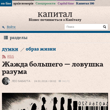
on-line
архів номерів
Спецпроекти
Capital time
Капитал 500
Бізнес починається з Капіталу
Войти
разделы
думки
образ жизни
RSS
Жажда большего — ловушка
разума
ЛЕО БАБАУТА
24.01.2018 / 09:02
84172