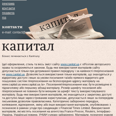
реклама
контакти
правила
rss
контакти
e-mail:
contact@capital.ua
Бізнес починається з Капіталу
Ідеї оформлення, стиль та весь зміст сайту
www.capital.ua
є об'єктом авторського
права та охороняються законом. Будь-яке використання матеріалів сайту
допускається тільки при дотриманні правил передруку і за наявності гіперпосилання
на
www.capital.ua
. Дозволяється використання тільки матеріалів, що знаходяться у
відкритому доступі і лише за умови посилання та/або прямого відкритого для
пошукових систем гіперпосилання на безпосередню адресу матеріалу на
www.capital.ua www.capital.ua /a>. Посилання/гіперпосилання має бути розміщене в
підзаголовку або першому абзаці матеріалу. Розмір шрифту посилання або
гіперпосилання не повинен бути меншим за шрифт тексту використовуваного
матеріалу. Будь-яке використання матеріалів, які знаходяться у закритому доступі
та доступні лише зареєстрованим користувачам, допускається лише за попереднім
письмовим дозволом правовласника. Категорично заборонено передрук,
копіювання, відтворення, зміну або інше використання матеріалів, опублікованих з
позначкою в рамках угоди про синдикацію з Financial Times Limited. Використання
матеріалів, які містять посилання на агентства France-Presse, Reuters, Інтерфакс-
Україна, Українські новини, УНІАН суворо заборонено. Матеріали, позначені знаком