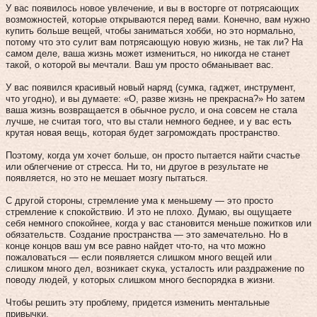
У вас появилось новое увлечение, и вы в восторге от потрясающих
возможностей, которые открываются перед вами. Конечно, вам нужно
купить больше вещей, чтобы заниматься хобби, но это нормально,
потому что это сулит вам потрясающую новую жизнь, не так ли? На
самом деле, ваша жизнь может измениться, но никогда не станет
такой, о которой вы мечтали. Ваш ум просто обманывает вас.
У вас появился красивый новый наряд (сумка, гаджет, инструмент,
что угодно), и вы думаете: «О, разве жизнь не прекрасна?» Но затем
ваша жизнь возвращается в обычное русло, и она совсем не стала
лучше, не считая того, что вы стали немного беднее, и у вас есть
крутая новая вещь, которая будет загромождать пространство.
Поэтому, когда ум хочет больше, он просто пытается найти счастье
или облегчение от стресса. Ни то, ни другое в результате не
появляется, но это не мешает мозгу пытаться.
С другой стороны, стремление ума к меньшему — это просто
стремление к спокойствию. И это не плохо. Думаю, вы ощущаете
себя немного спокойнее, когда у вас становится меньше пожитков или
обязательств. Создание пространства — это замечательно. Но в
конце концов ваш ум все равно найдет что-то, на что можно
пожаловаться — если появляется слишком много вещей или
слишком много дел, возникает скука, усталость или раздражение по
поводу людей, у которых слишком много беспорядка в жизни.
Чтобы решить эту проблему, придется изменить ментальные
привычки.