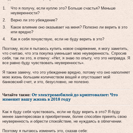
Что я получу, если куплю это? Больше счастья? Меньше
неуверенности?
Верно ли это убеждение?
Какое влияние оно оказывает на меня? Полезно ли верить в это
или вредно?
Как я себя почувствую, если не буду верить в это?
Поэтому, если я пытаюсь купить новое снаряжение, я могу заметить,
что считаю, что эта покупка уменьшит мою неуверенность. Спросив
себя, так ли это, я отвечу: «Нет, я знаю по опыту, что это неправда. Я
все равно буду чувствовать неуверенность».
Я также замечу, что это убеждение вредно, потому что оно наполняет
мою жизнь большим количеством вещей и опустошает мой
банковский счет, и это, безусловно, не полезно.
Читайте также:
От электромобилей до криптовалют: Что
изменит вашу жизнь в 2018 году
Как я буду себя чувствовать, если не буду верить в это? Я буду
менее заинтересован в приобретении, более способен принять свою
неуверенность и обрести спокойствие, не нуждаясь в облегчении.
Поэтому я пытаюсь изменить это, сказав себе: