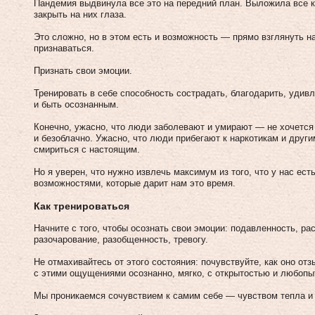
Пандемия выдвинула все это на передний план. Выложила все к
закрыть на них глаза.
Это сложно, но в этом есть и возможность — прямо взглянуть на
признаваться.
Признать свои эмоции.
Тренировать в себе способность сострадать, благодарить, удив
и быть осознанным.
Конечно, ужасно, что люди заболевают и умирают — не хочется 
и безоблачно. Ужасно, что люди прибегают к наркотикам и друг
смириться с настоящим.
Но я уверен, что нужно извлечь максимум из того, что у нас ес
возможностями, которые дарит нам это время.
Как тренироваться
Начните с того, чтобы осознать свои эмоции: подавленность, рас
разочарование, разобщенность, тревогу.
Не отмахивайтесь от этого состояния: почувствуйте, как оно от
с этими ощущениями осознанно, мягко, с открытостью и любоп
Мы проникаемся сочувствием к самим себе — чувством тепла и