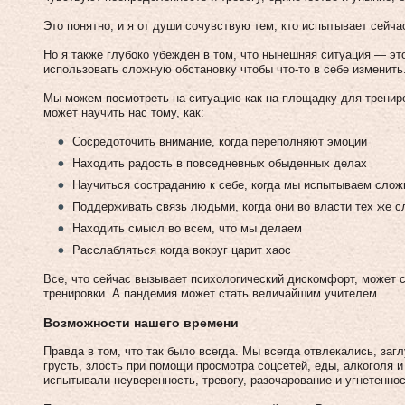
Это понятно, и я от души сочувствую тем, кто испытывает сейча
Но я также глубоко убежден в том, что нынешняя ситуация — э
использовать сложную обстановку чтобы что-то в себе изменить
Мы можем посмотреть на ситуацию как на площадку для тренир
может научить нас тому, как:
Сосредоточить внимание, когда переполняют эмоции
Находить радость в повседневных обыденных делах
Научиться состраданию к себе, когда мы испытываем сло
Поддерживать связь людьми, когда они во власти тех же 
Находить смысл во всем, что мы делаем
Расслабляться когда вокруг царит хаос
Все, что сейчас вызывает психологический дискомфорт, может 
тренировки. А пандемия может стать величайшим учителем.
Возможности нашего времени
Правда в том, что так было всегда. Мы всегда отвлекались, за
грусть, злость при помощи просмотра соцсетей, еды, алкоголя 
испытывали неуверенность, тревогу, разочарование и угнетеннос