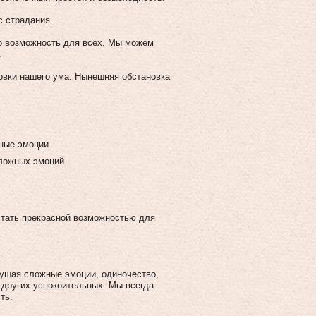
с страдания.
то возможность для всех. Мы можем
.
овки нашего ума. Нынешняя обстановка
жные эмоции
сложных эмоций
стать прекрасной возможностью для
глушая сложные эмоции, одиночество,
и других успокоительных. Мы всегда
ть.