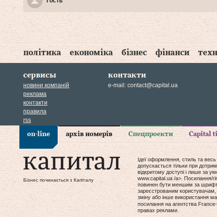
Гость
політика
економіка
бізнес
фінанси
техн
сервисы
контакти
новини компаній
e-mail:
contact@capital.ua
реклама
контакти
правила
rss
on-line
архів номерів
Спецпроекти
Capital 
Ідеї оформлення, стиль та весь
допускається тільки при дотрим
відкритому доступі і лише за у
www.capital.ua /a>. Посилання/
Бізнес починається з Капіталу
повинен бути меншим за шрифт т
зареєстрованим користувачам, 
зміну або інше використання мат
посилання на агентства France-
правах реклами.