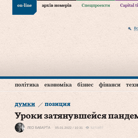
on-line
архів номерів
Спецпроекти
Capital 
В
політика
економіка
бізнес
фінанси
техн
думки
позиция
Уроки затянувшейся панде
ЛЕО БАБАУТА
05.01.2022 / 10:31
5271957