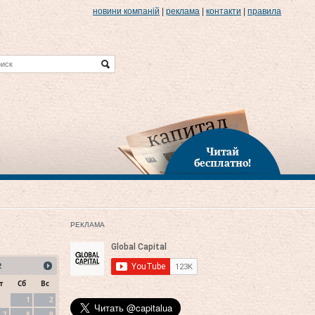
новини компаній
|
реклама
|
контакти
|
правила
Читай
бесплатно!
РЕКЛАМА
2
т
Сб
Вс
1
2
7
8
9