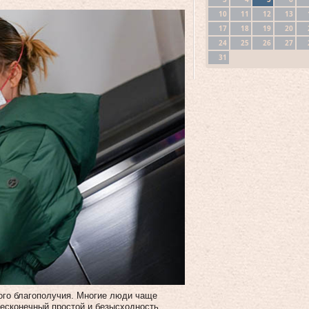
10
11
12
13
17
18
19
20
24
25
26
27
31
ого благополучия. Многие люди чаще
бесконечный простой и безысходность.