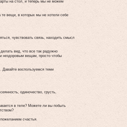
арты на стол, и теперь мы не можем
 те вещи, в которых мы не хотели себе
ляться, чувствовать связь, находить смысл
делать вид, что все так радужно
им нездоровым вещам, просто чтобы
ть. Давайте воспользуемся теми
сеянность, одиночество, грусть,
зывается в теле? Можете ли вы побыть
ытством?
 пожеланием счастья.