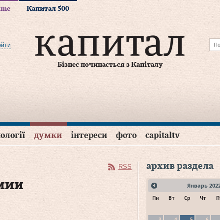
time
Капитал 500
ойти
Бізнес починається з Капіталу
ології
думки
інтереси
фото
capitaltv
архив раздела
RSS
мии
Январь
202
Пн
Вт
Ср
Чт
П
3
4
5
6