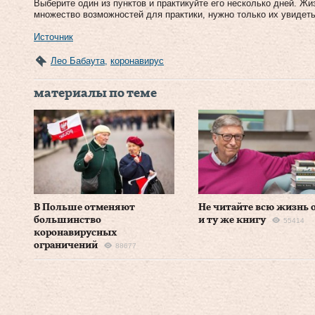
Выберите один из пунктов и практикуйте его несколько дней. Ж
множество возможностей для практики, нужно только их увидеть
Источник
Лео Бабаута
,
коронавирус
материалы по теме
В Польше отменяют
Не читайте всю жизнь 
большинство
и ту же книгу
55414
коронавирусных
ограничений
88677