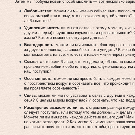
Затем мы пробуем новый способ мыслить — вот несколько вари
Любопытство
: можем ли мы именно сейчас быть любопыт
своих эмоций или к тому, что переживает другой человек? 
любопытство?
Удивление
: можем ли мы отнестись к этому моменту жизни
другим людям) с чувством изумления и признательности? 
жизни? Как это поменяет ситуацию для вас?
Благодарность
: можем ли мы испытать благодарность за в
за другого человека, за способность это увидеть? Каково
мы посмотреть на все, что есть в нашей жизни через призм
Смысл
: а что если бы все, что мы делаем, обладало смы
проявлением любви к себе или другим, служением другим 
наш поступок?
Осознанность
: можем ли мы просто быть в каждом момент
с пространством вокруг и осознавать все, что происходит 
вы проявляете осознанность?
Связь
: можем ли мы почувствовать связь с другими в каж
себя? С целым миром вокруг нас? И осознать, что нас под
Расширение возможностей
: есть огромная разница между
следует поступать, или потому что мы должны... и делать 
Можете ли вы выбирать каждое действие вашего дня? Или о
не хотите этого делать? Как могла бы изменится ваша жиз
расширяют возможности вместо того, чтобы, просто чувств