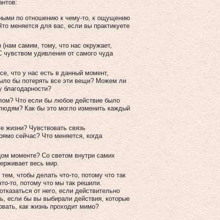
антов:
ными по отношению к чему-то, к ощущению
Что меняется для вас, если вы практикуете
 (нам самим, тому, что нас окружает,
С чувством удивления от самого чуда
се, что у нас есть в данный момент,
 было бы потерять все эти вещи? Можем ли
у благодарности?
слом? Что если бы любое действие было
людям? Как бы это могло изменить каждый
е жизни? Чувствовать связь
прямо сейчас? Что меняется, когда
дом моменте? Со светом внутри самих
держивает весь мир.
 тем, чтобы делать что-то, потому что так
что-то, потому что мы так решили.
тказаться от него, если действительно
нь, если бы вы выбирали действия, которые
овать, как жизнь проходит мимо?