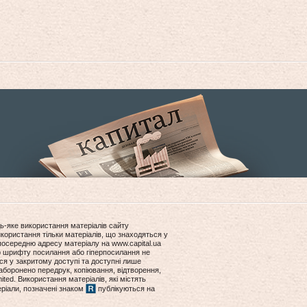
ь-яке використання матеріалів сайту
користання тільки матеріалів, що знаходяться у
посередню адресу матеріалу на www.capital.ua
ір шрифту посилання або гіперпосилання не
ся у закритому доступі та доступні лише
боронено передрук, копіювання, відтворення,
ited. Використання матеріалів, які містять
еріали, позначені знаком
публікуються на