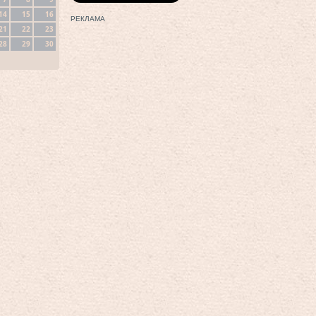
14
15
16
РЕКЛАМА
21
22
23
28
29
30