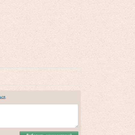
ься
.