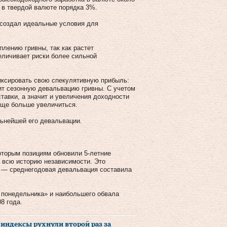
 в твердой валюте порядка 3%.
 создал идеальные условия для
плению гривны, так как растет
еличивает риски более сильной
иксировать свою спекулятивную прибыль:
ит сезонную девальвацию гривны. С учетом
тавки, а значит и увеличения доходности
еще больше увеличиться.
ьнейшей его девальвации.
которым позициям обновили 5-летние
 всю историю независимости. Это
й — среднегодовая девальвация составила
о понедельника» и наибольшего обвала
8 года.
индексы рухнули второй раз за