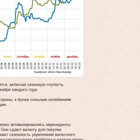
ится, включая сезонную глупость
кабре каждого года.
стороны, к более сильным колебаниям
ции.
резко активизировались нерезиденты
. Они сдают валюту для покупки
ают сезонность укрепления валютного
 высокодоходного заработка в валюте около