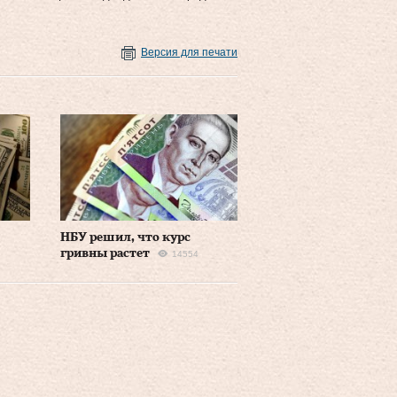
Версия для печати
НБУ решил, что курс
гривны растет
14554