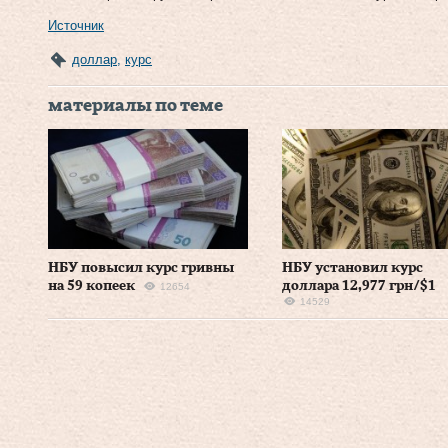
Источник
доллар
,
курс
материалы по теме
НБУ повысил курс гривны
НБУ установил курс
на 59 копеек
доллара 12,977 грн/$1
12654
14529