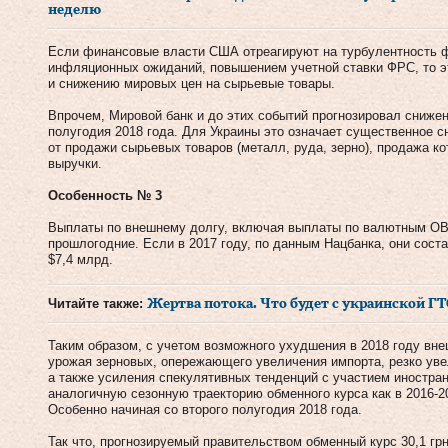
неделю
Если финансовые власти США отреагируют на турбулентность ф
инфляционных ожиданий, повышением учетной ставки ФРС, то э
и снижению мировых цен на сырьевые товары.
Впрочем, Мировой банк и до этих событий прогнозировал снижен
полугодия 2018 года. Для Украины это означает существенное 
от продажи сырьевых товаров (металл, руда, зерно), продажа к
выручки.
Особенность № 3
Выплаты по внешнему долгу, включая выплаты по валютным ОВГЗ
прошлогодние. Если в 2017 году, по данным Нацбанка, они соста
$7,4 млрд.
Читайте также:
Жертва потока. Что будет с украинской ГТ
Таким образом, с учетом возможного ухудшения в 2018 году вн
урожая зерновых, опережающего увеличения импорта, резко ув
а также усиления спекулятивных тенденций с участием иностра
аналогичную сезонную траекторию обменного курса как в 2016-20
Особенно начиная со второго полугодия 2018 года.
Так что, прогнозируемый правительством обменный курс 30,1 грн