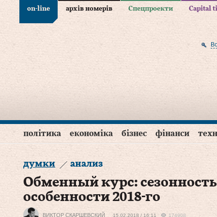
on-line
архів номерів
Спецпроекти
Capital 
В
політика
економіка
бізнес
фінанси
техн
думки
анализ
Обменный курс: сезонность
особенности 2018-го
ВИКТОР СКАРШЕВСКИЙ
15.02.2018 / 16:11
174908