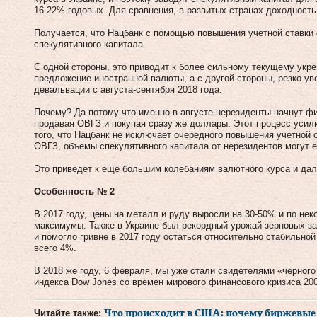
16-22% годовых. Для сравнения, в развитых странах доходность
Получается, что Нацбанк с помощью повышения учетной ставки
спекулятивного капитала.
С одной стороны, это приводит к более сильному текущему укре
предложение иностранной валюты, а с другой стороны, резко ув
девальвации с августа-сентября 2018 года.
Почему? Да потому что именно в августе нерезиденты начнут ф
продавая ОВГЗ и покупая сразу же доллары. Этот процесс усил
того, что Нацбанк не исключает очередного повышения учетной с
ОВГЗ, объемы спекулятивного капитала от нерезидентов могут 
Это приведет к еще большим колебаниям валютного курса и дал
Особенность № 2
В 2017 году, цены на металл и руду выросли на 30-50% и по не
максимумы. Также в Украине был рекордный урожай зерновых за
и помогло гривне в 2017 году остаться относительно стабильно
всего 4%.
В 2018 же году, 6 февраля, мы уже стали свидетелями «черног
индекса Dow Jones со времен мирового финансового кризиса 200
Читайте также:
Что происходит в США: почему биржевые 