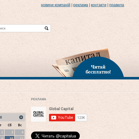
новини компаній
|
реклама
|
контакти
|
правила
Читай
бесплатно!
РЕКЛАМА
8
т
Сб
Вс
2
3
4
9
10
11