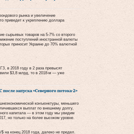
ондового рынка и увеличение
то приведет к укреплению доллара
ие сырьевых товаров на 5-7% со второго
снижение поступлений иностранной валюты
оторых приносит Украине до 70% валютной
, в 2018 году в 2 раза превысят
вили $3,8 млрд, то в 2018-м — уже
С после запуска «Северного потока-2»
ешнеэкономической конъюнктуры, меньшего
еличившихся выплат по внешнему долгу,
нного капитала — в этом году мы увидим
17, но только на более высоком уровне.
/$ на конец 2018 года, далеко не предел.