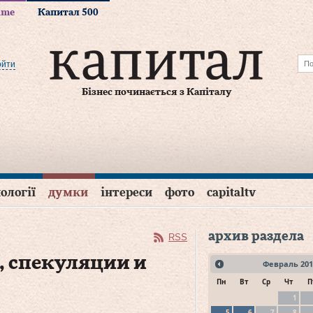
time
Капитал 500
ойти
Бізнес починається з Капіталу
ології
думки
інтереси
фото
capitaltv
архив раздела
RSS
, спекуляции и
Февраль
201
Пн
Вт
Ср
Чт
П
1
5
6
7
8