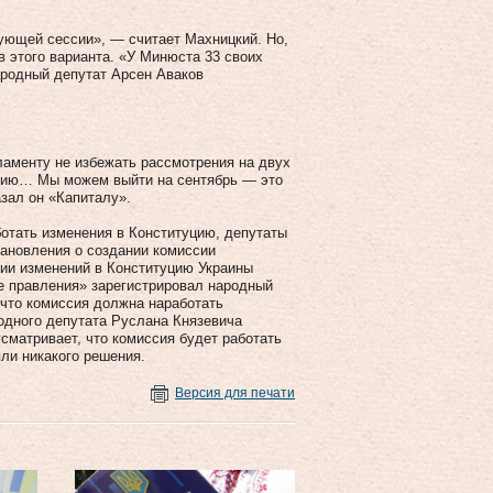
дующей сессии», — считает Махницкий. Но,
 этого варианта. «У Минюста 33 своих
родный депутат Арсен Аваков
аменту не избежать рассмотрения на двух
ссию… Мы можем выйти на сентябрь — это
зал он «Капиталу».
ботать изменения в Конституцию, депутаты
тановления о создании комиссии
нии изменений в Конституцию Украины
е правления» зарегистрировал народный
 что комиссия должна наработать
одного депутата Руслана Князевича
усматривает, что комиссия будет работать
яли никакого решения.
Версия для печати