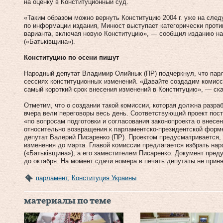
на оценку в Конституционный суд.
«Таким образом можно вернуть Кон­ституцию 2004 г. уже на сле
по информации издания, Минюст выступает категорически против
варианта, включая новую Конституцию», — сообщил изданию на
(«Батьківщина»).
Конституцию по осени пишут
Народный депутат Владимир Олийнык (ПР) подчеркнул, что парл
сессиях конституционных изменений. «Давайте создадим коми
самый короткий срок внесения изменений в Конституцию», — ска
Отметим, что о создании такой комиссии, которая должна разра
вчера вели переговоры весь день. Соответствующий проект пос
«по вопросам подготовки и согласования законопроекта о внесе
относительно возвращения к парламентско-президентской форм
депутат Валерий Писаренко (ПР). Проектом предусматривается,
изменения до марта. Главой комиссии предлагается избрать нар
(«Батьківщина»), а его заместителем Писаренко. Документ пред
до октября. На момент сдачи номера в печать депутаты не прин
парламент
,
Конституция Украины
материалы по теме