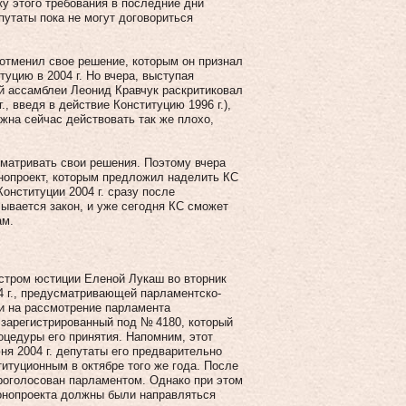
ку этого требования в последние дни
путаты пока не могут договориться
 отменил свое решение, которым он признал
туцию в 2004 г. Но вчера, выступая
й ассамблеи Леонид Кравчук раскритиковал
., введя в действие Конституцию 1996 г.),
жна сейчас действовать так же плохо,
сматривать свои решения. Поэтому вчера
нопроект, которым предложил наделить КС
онституции 2004 г. сразу после
сывается закон, и уже сегодня КС сможет
ам.
истром юстиции Еленой Лукаш во вторник
 г., предусматривающей парламентско-
и на рассмотрение парламента
 зарегистрированный под № 4180, который
оцедуры его принятия. Напомним, этот
ня 2004 г. депутаты его предварительно
титуционным в октябре того же года. После
проголосован парламентом. Однако при этом
конопроекта должны были направляться