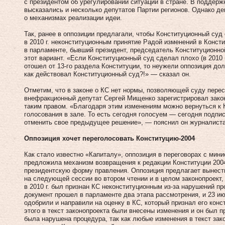
с президентом об урегулировании ситуации в стране. В поддерж
высказались и несколько депутатов Партии регионов. Однако де
о механизмах реализации идеи.
Так, ранее в оппозиции предлагали, чтобы Конституционный суд
в 2010 г. неконституционным принятие Радой изменений в Консти
в парламенте, бывший президент, председатель Конституционно
этот вариант. «Если Конституционный суд сделал плохо (в 2010 г
отошел от 13-го раздела Конституции, то неужели оппозиция дол
как действовал Конституционный суд?!» — сказал он.
Отметим, что в законе о КС нет нормы, позволяющей суду пере
внефракционный депутат Сергей Мищенко зарегистрировал зако
таким правом. «Благодаря этим изменениям можно вернуться к К
голосования в зале. То есть сегодня голосуем — сегодня подпи
отменить свое предыдущее решение», — пояснил он журналист
Оппозиция хочет переголосовать Конституцию-2004
Как стало известно «Капиталу», оппозиция в переговорах с мин
предложила механизм возвращения к редакции Конституции 2004
президентскую форму правления. Оппозиция предлагает вынест
на следующей сессии во втором чтении и в целом законопроект,
в 2010 г. был признан КС неконституционным из‑за нарушений пр
документ прошел в парламенте два этапа рассмотрения, и 23 ию
одобрили и направили на оценку в КС, который признал его конс
этого в текст законопроекта были внесены изменения и он был 
была нарушена процедура, так как любые изменения в текст за