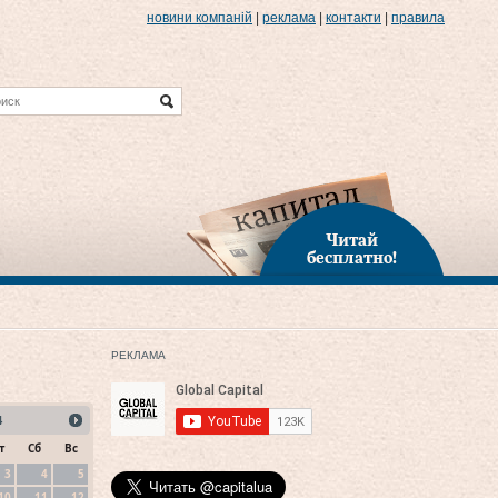
новини компаній
|
реклама
|
контакти
|
правила
Читай
бесплатно!
РЕКЛАМА
4
т
Сб
Вс
3
4
5
10
11
12