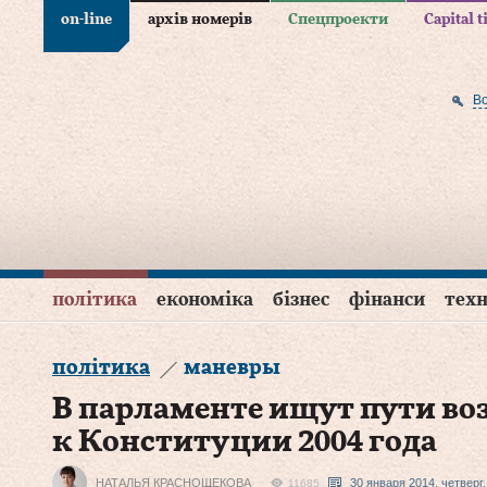
on-line
архів номерів
Спецпроекти
Capital 
В
політика
економіка
бізнес
фінанси
техн
політика
маневры
В парламенте ищут пути во
к Конституции 2004 года
НАТАЛЬЯ КРАСНОЩЕКОВА
30 января 2014, четверг
11685