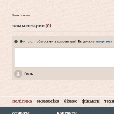
Завантаження...
комментарии
(0)
Для того, чтобы оставить комментарий, Вы должны
авторизоват
Гость
політика
економіка
бізнес
фінанси
техн
сервисы
контакти