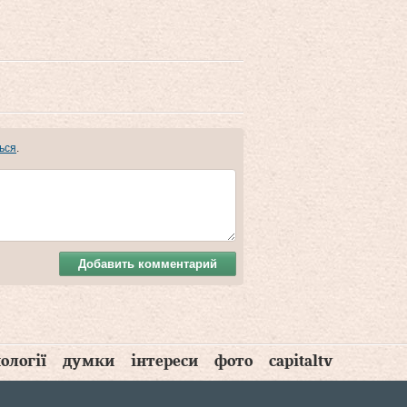
ься
.
Добавить комментарий
ології
думки
інтереси
фото
capitaltv