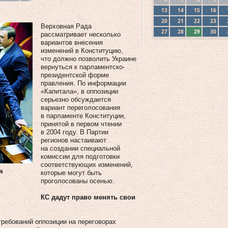
13
14
15
16
20
21
22
23
Верховная Рада
27
28
29
30
рассматривает несколько
вариантов внесения
изменений в Конституцию,
что должно позволить Украине
вернуться к парламентско-
президентской форме
правления. По информации
«Капитала», в оппозиции
серьезно обсуждается
вариант переголосования
в парламенте Конституции,
принятой в первом чтении
в 2004 году. В Партии
регионов настаивают
на создании специальной
комиссии для подготовки
соответствующих изменений,
я
которые могут быть
проголосованы осенью.
КС дадут право менять свои
требований оппозиции на переговорах