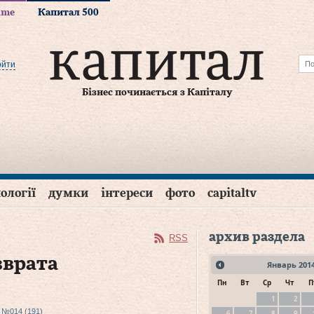
time
Капитал 500
ойти
Бізнес починається з Капіталу
ології
думки
інтереси
фото
capitaltv
архив раздела
RSS
зврата
Январь
201
Пн
Вт
Ср
Чт
П
1
2
, №014 (191)
6
7
8
9